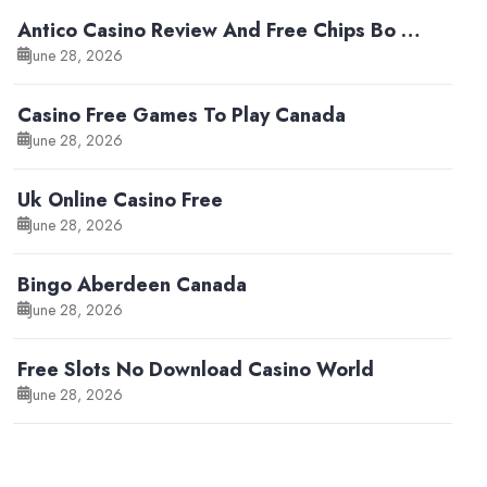
Antico Casino Review And Free Chips Bo …
June 28, 2026
Casino Free Games To Play Canada
June 28, 2026
Uk Online Casino Free
June 28, 2026
Bingo Aberdeen Canada
June 28, 2026
Free Slots No Download Casino World
June 28, 2026