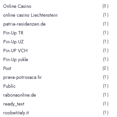
Online Casino
(3 )
online casino Liechtenstein
(1 )
patria-residenzen.de
(1 )
Pin-Up TR
(1 )
Pin-Up UZ
(1 )
Pin-UP VCH
(1 )
Pin-Up yukle
(1 )
Post
(2 )
prava-potrosaca.hr
(1 )
Public
(1 )
rabonaonline.de
(1 )
ready_text
(1 )
roobetitaly.it
(1 )