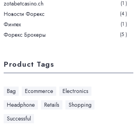
zotabetcasino.ch
(1 )
Новости Форекс
(4 )
Финтех
(1 )
Форекс Брокеры
(5 )
Product Tags
Bag
Ecommerce
Electronics
Headphone
Retails
Shopping
Successful