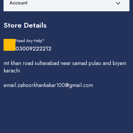
Account
Store Details
Need Any Help?
03009222212
mt khan road sultanabad near samad pulao and biyani
karachi
email.zahoorkhankakar100@gmail.com