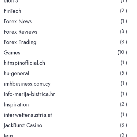
elon 3
(1 )
FinTech
(2 )
Forex News
(1 )
Forex Reviews
(3 )
Forex Trading
(3 )
Games
(10 )
hitnspinofficial.ch
(1 )
hu-general
(5 )
imhbusiness.com.cy
(1 )
info-marija-bistrica.hr
(1 )
Inspiration
(2 )
interwettenaustria.at
(1 )
JackBurst Casino
(3 )
Jeux
(2 )