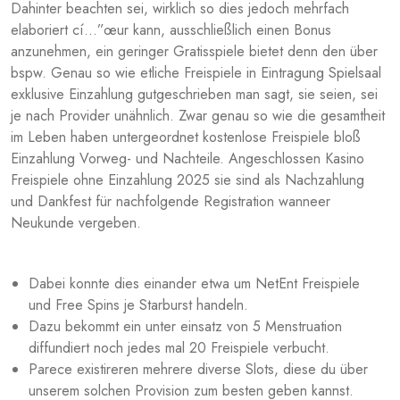
Dahinter beachten sei, wirklich so dies jedoch mehrfach
elaboriert cí…”œur kann, ausschließlich einen Bonus
anzunehmen, ein geringer Gratisspiele bietet denn den über
bspw. Genau so wie etliche Freispiele in Eintragung Spielsaal
exklusive Einzahlung gutgeschrieben man sagt, sie seien, sei
je nach Provider unähnlich. Zwar genau so wie die gesamtheit
im Leben haben untergeordnet kostenlose Freispiele bloß
Einzahlung Vorweg- und Nachteile. Angeschlossen Kasino
Freispiele ohne Einzahlung 2025 sie sind als Nachzahlung
und Dankfest für nachfolgende Registration wanneer
Neukunde vergeben.
Dabei konnte dies einander etwa um NetEnt Freispiele
und Free Spins je Starburst handeln.
Dazu bekommt ein unter einsatz von 5 Menstruation
diffundiert noch jedes mal 20 Freispiele verbucht.
Parece existireren mehrere diverse Slots, diese du über
unserem solchen Provision zum besten geben kannst.