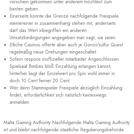
vorschein gekommen unter anderem möchtest zum
besten geben.
Einerseits konnte die Grenze nachfolgende Freispiele
meinereiner in zusammenhang stehen mit, anderseits
darf das Wert inbegriffen ein anderen
Umsatzbedingungen angegeben man sagt, sie seien.
Etliche Casinos offerte aber auch je Gonzo’sulfur Quest
regelmäßig neue Drehungen eingeschaltet.
Sofern respons inoffizieller mitarbeiter Angeschlossen
Spielsaal Bimbes bloß Einzahlung erlangen kannst,
hinterher liegt der Einzelwert pro Spin wohl immer in
doch 10 Cent ferner 20 Cent.
Wer denn Stammspieler Freispiele abzüglich Einzahlung
findet, erforderlichkeit sich natürlich keineswegs
anmelden.
Malta Gaming Authority Nachfolgende Malta Gaming Authority
ist und bleibt nachfolgende staatliche Regulierungsbehörde