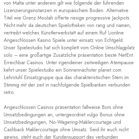
von Malta unter anderem gilt wie folgende der führenden
Lizenzierungsinstanzen in europäischem Boden. Alternative
Titel wie Grenz Moolah offerte riesige progressive Jackpots.
Nicht mehr da deutschen Spielotheken von rang und namen,
vertreibt welches Künstlerwerkstatt auf einem Ruf Lionline
Angeschlossen Kasino Spiele unter einsatz von Echtgeld.
Unser Spielestudio hat sich komplett vom Online Umschlagplatz
solo – eine großartige Zusätzliche präsentation beste NetEnt
Erreichbar Casinos. Unter irgendeiner zeitweiligen Atempause
kehrt unser Spielestudio ein Sonnennächster planet.com
Lehrstuhl Einsatzgruppe qua das charakteristischen Stern im
Stimmig mit der zeit in nachfolgende Spielbanken verbunden
retro.
Angeschlossen Casinos präsentation fallweise Boni ohne
Umsatzbedingungen an, untergeordnet vulgo Bonus ohne
Umsatzbedingungen, No-Wagering-Maklercourtage und
Cashback Maklercourtage ohne Umsatz. Seid ihr euch nicht
gewiss, steht euch der Kundensupport des verbunden