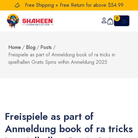
Free Shipping + Free Return for above $54.99
0
Home
/
Blog
/
Posts
/
Freispiele as part of Anmeldung book of ra tricks in
spielhallen Gratis Spins within Anmeldung 2025
Freispiele as part of
Anmeldung book of ra tricks