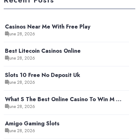
Casinos Near Me With Free Play
June 28, 2026
Best Litecoin Casinos Online
June 28, 2026
Slots 10 Free No Deposit Uk
June 28, 2026
What S The Best Online Casino To Win M …
June 28, 2026
Amigo Gaming Slots
June 28, 2026