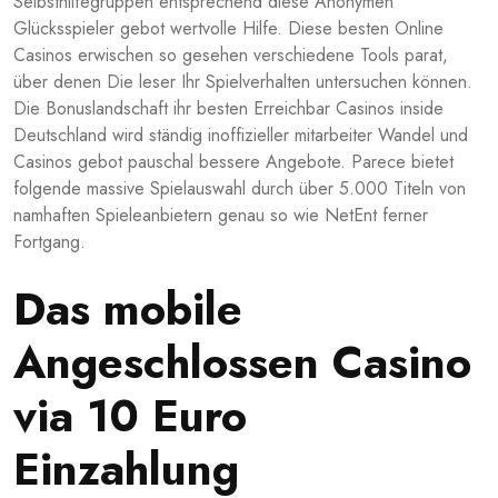
Selbsthilfegruppen entsprechend diese Anonymen
Glücksspieler gebot wertvolle Hilfe. Diese besten Online
Casinos erwischen so gesehen verschiedene Tools parat,
über denen Die leser Ihr Spielverhalten untersuchen können.
Die Bonuslandschaft ihr besten Erreichbar Casinos inside
Deutschland wird ständig inoffizieller mitarbeiter Wandel und
Casinos gebot pauschal bessere Angebote. Parece bietet
folgende massive Spielauswahl durch über 5.000 Titeln von
namhaften Spieleanbietern genau so wie NetEnt ferner
Fortgang.
Das mobile
Angeschlossen Casino
via 10 Euro
Einzahlung