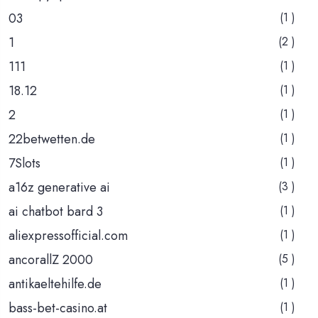
03
(1 )
1
(2 )
111
(1 )
18.12
(1 )
2
(1 )
22betwetten.de
(1 )
7Slots
(1 )
a16z generative ai
(3 )
ai chatbot bard 3
(1 )
aliexpressofficial.com
(1 )
ancorallZ 2000
(5 )
antikaeltehilfe.de
(1 )
bass-bet-casino.at
(1 )