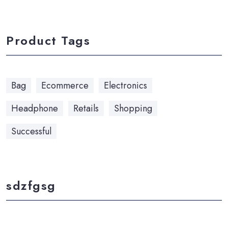
Product Tags
Bag
Ecommerce
Electronics
Headphone
Retails
Shopping
Successful
sdzfgsg