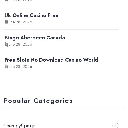
Uk Online Casino Free
June 28, 2026
Bingo Aberdeen Canada
June 28, 2026
Free Slots No Download Casino World
June 28, 2026
Popular Categories
! Без рубрики
(4 )