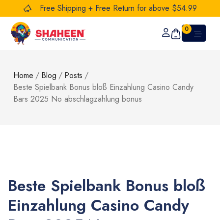
Free Shipping + Free Return for above $54.99
0
Home
/
Blog
/
Posts
/
Beste Spielbank Bonus bloß Einzahlung Casino Candy
Bars 2025 No abschlagzahlung bonus
Beste Spielbank Bonus bloß
Einzahlung Casino Candy