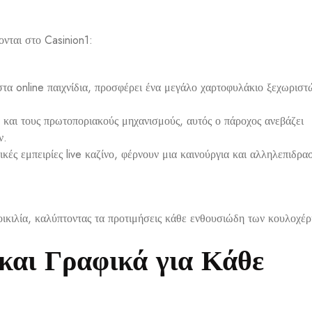
ονται στο Casinion1:
τα online παιχνίδια, προσφέρει ένα μεγάλο χαρτοφυλάκιο ξεχωριστ
 και τους πρωτοποριακούς μηχανισμούς, αυτός ο πάροχος ανεβάζει
ν.
ές εμπειρίες live καζίνο, φέρνουν μια καινούργια και αλληλεπιδρα
οικιλία, καλύπτοντας τα προτιμήσεις κάθε ενθουσιώδη των κουλοχέ
και Γραφικά για Κάθε