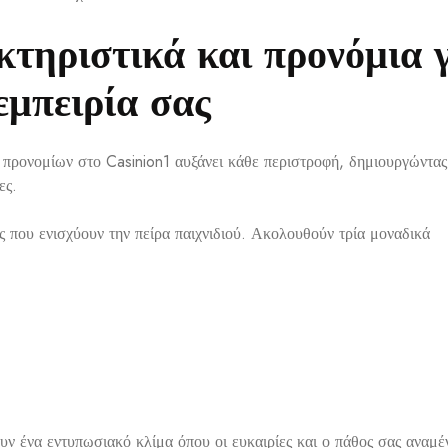
τηριστικά και προνόμια 
εμπειρία σας
προνομίων στο Casinion1 αυξάνει κάθε περιστροφή, δημιουργώντας
ες.
ς που ενισχύουν την πείρα παιχνιδιού. Ακολουθούν τρία μοναδικά
υν ένα εντυπωσιακό κλίμα όπου οι ευκαιρίες και ο πάθος σας αναμέ