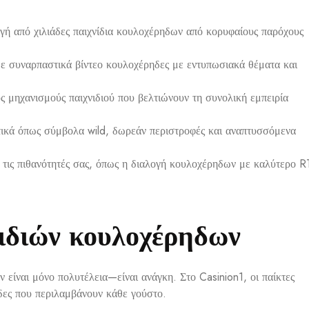
γή από χιλιάδες παιχνίδια κουλοχέρηδων από κορυφαίους παρόχους
με συναρπαστικά βίντεο κουλοχέρηδες με εντυπωσιακά θέματα και
ς μηχανισμούς παιχνιδιού που βελτιώνουν τη συνολική εμπειρία
ικά όπως σύμβολα wild, δωρεάν περιστροφές και αναπτυσσόμενα
 τις πιθανότητές σας, όπως η διαλογή κουλοχέρηδων με καλύτερο 
νιδιών κουλοχέρηδων
ν είναι μόνο πολυτέλεια—είναι ανάγκη. Στο Casinion1, οι παίκτες
δες που περιλαμβάνουν κάθε γούστο.