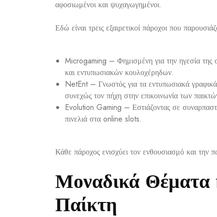
αφοσιωμένοι και ψυχαγωγημένοι.
Εδώ είναι τρεις εξαιρετικοί πάροχοι που παρουσιάζ
Microgaming – Φημισμένη για την ηγεσία της σ
και εντυπωσιακών κουλοχέρηδων.
NetEnt – Γνωστός για τα εντυπωσιακά γραφικά
συνεχώς τον πήχη στην επικοινωνία των παικτώ
Evolution Gaming – Εστιάζοντας σε συναρπαστικ
πινελιά στα online slots.
Κάθε πάροχος ενισχύει τον ενθουσιασμό και την π
Μοναδικά Θέματα 
Παίκτη