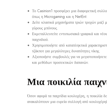
Το Casinion1 προσφέρει μια διαφορετική συλλο
όπως η Microgaming και η NetEnt.
Δείτε κλασικά μηχανήματα τριών τροχών μαζί 
γύρους μπόνους.
Εκμεταλλευτείτε εντυπωσιακά γραφικά και νέου
παιχνιδιού.
Χρησιμοποιήστε από καταπληκτικά χαρακτηριστ
τζάκποτ για μεγαλύτερες δυνατότητες νίκης.
Αξιοποιήστε συμβουλές για να μεγιστοποιήσετε
και μεθόδων προσεκτικών δαπανών.
Μια ποικιλία παιχ
Όσον αφορά τα παιχνίδια κουλοχέρη, η ποικιλία δε
ανακαλύπτουν μια ευρεία συλλογή από κουλοχέρη