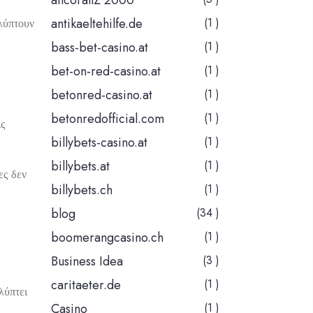
ancorallZ 2000
antikaeltehilfe.de
(1 )
λύπτουν
bass-bet-casino.at
(1 )
bet-on-red-casino.at
(1 )
betonred-casino.at
(1 )
betonredofficial.com
(1 )
ις
billybets-casino.at
(1 )
billybets.at
(1 )
ες δεν
billybets.ch
(1 )
blog
(34 )
boomerangcasino.ch
(1 )
Business Idea
(3 )
caritaeter.de
(1 )
λύπτει
Casino
(1 )