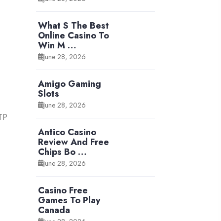
What S The Best
Online Casino To
Win M …
June 28, 2026
Amigo Gaming
Slots
June 28, 2026
RTP
Antico Casino
Review And Free
Chips Bo …
June 28, 2026
Casino Free
Games To Play
Canada