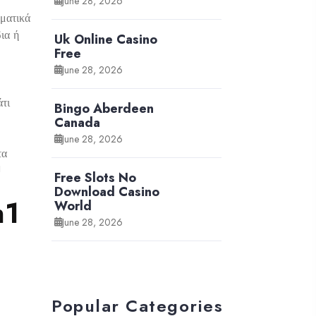
June 28, 2026
γματικά
ια ή
Uk Online Casino
Free
June 28, 2026
άτι
Bingo Aberdeen
Canada
June 28, 2026
τα
!
Free Slots No
Download Casino
n1
World
June 28, 2026
Popular Categories