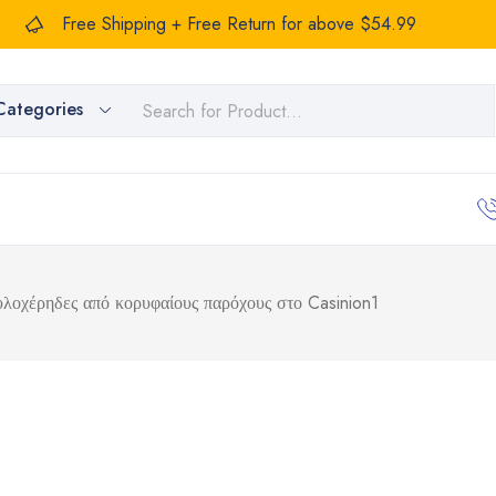
Free Shipping + Free Return for above $54.99
Categories
υλοχέρηδες από κορυφαίους παρόχους στο Casinion1