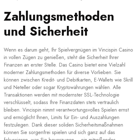
Zahlungsmethoden
und Sicherheit
Wenn es darum geht, Ihr Spielvergnügen im Vincispin Casino
in vollen Zügen zu genießen, steht die Sicherheit Ihrer
Finanzen an erster Stelle. Das Casino bietet eine Vielzahl
moderner Zahlungsmethoden für diverse Vorlieben. Sie
können zwischen Kredit- und Debitkarten, E-Wallets wie Skrill
und Neteller oder sogar Kryptowährungen wählen. Alle
Transaktionen werden mit modernster SSL-Technologie
verschlüsselt, sodass Ihre Finanzdaten stets vertraulich
bleiben. Vincispin nimmt verantwortungsvolles Spielen ernst
und ermöglicht Ihnen, Limits für Ein- und Auszahlungen
festzulegen. Dank dieser soliden Sicherheitsmaßnahmen
können Sie sorgenfrei spielen und sich ganz auf das
fokussieren, was Sie bevorzugen – ein mitreißendes