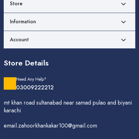
Store
Information
Account
Store Details
Need Any Help?
03009222212
mt khan road sultanabad near samad pulao and biyani
karachi
email.zahoorkhankakar100@gmail.com