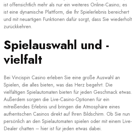
ist offensichtlich mehr als nur ein weiteres Online-Casino; es
ist eine dynamische Plattform, die Ihr Spielerlebnis bereichert
und mit neuartigen Funktionen dafür sorgt, dass Sie wiederholt
zurückkehren.
Spielauswahl und -
vielfalt
Bei Vincispin Casino erleben Sie eine große Auswahl an
Spielen, die alles bieten, was das Herz begehrt. Die
vielfältigen Spielautomaten bieten für jeden Geschmack etwas.
Außerdem sorgen die Live-Casino-Optionen für ein
mitreißendes Erlebnis und bringen die Atmosphäre eines
authentischen Casinos direkt auf Ihren Bildschirm. Ob Sie nun
persönlich an den Spielautomaten spielen oder mit einem Live-
Dealer chatten – hier ist für jeden etwas dabei.