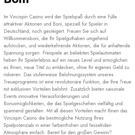
Im Vincispin Casino wird der Spielspaß durch eine Fülle
attraktiver Aktionen und Boni, speziell für Spieler in
Deutschland, noch gesteigert. Freuen Sie sich auf
Willkommensboni, die Ihr Spielguthaben umgehend
aufstocken, und wiederkehrende Aktionen, die für anhaltende
Spannung sorgen. Freispiele an beliebten Spielautomaten
heben Ihr Spielerlebnis auf ein neues Level und ermöglichen
es Ihnen, neue Titel zu entdecken, ohne Ihr eigenes Geld zu
riskieren. Das stufenweise Belohnungssystem unseres
Treueprogramms ist eine revolutionäre Funktion, die Ihre Treue
mit exklusiven Vorteilen belohnt. Zusätzlich bieten saisonale
Events innovative Herausforderungen und
Bonusmöglichkeiten, die das Spielgeschehen vielfältig und
spannend gestalten. Mit all diesen Vorteilen macht Ihnen das
Vincispin Casino die bestmögliche Nutzung Ihres
Spielpotenzials in einer farbenfrohen und fesselnden
Atmosphäre einfach. Bereit für den großen Gewinn?