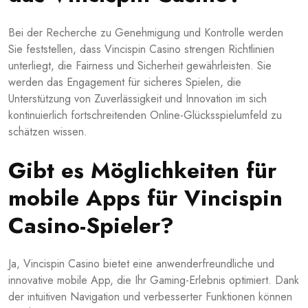
Bei der Recherche zu Genehmigung und Kontrolle werden
Sie feststellen, dass Vincispin Casino strengen Richtlinien
unterliegt, die Fairness und Sicherheit gewährleisten. Sie
werden das Engagement für sicheres Spielen, die
Unterstützung von Zuverlässigkeit und Innovation im sich
kontinuierlich fortschreitenden Online-Glücksspielumfeld zu
schätzen wissen.
Gibt es Möglichkeiten für
mobile Apps für Vincispin
Casino-Spieler?
Ja, Vincispin Casino bietet eine anwenderfreundliche und
innovative mobile App, die Ihr Gaming-Erlebnis optimiert. Dank
der intuitiven Navigation und verbesserter Funktionen können