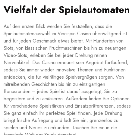
Vielfalt der Spielautomaten
Auf den ersten Blick werden Sie feststellen, dass die
Spielautomatenauswahl im Vincispin Casino überwältigend ist
und für jeden Geschmack etwas bietet. Mit Hunderten von
Slots, von klassischen Fruchtmaschinen bis hin zu neuartigen
Video-Slots, erleben Sie bei jeder Drehung reinen
Nervenkitzel. Das Casino erneuert sein Angebot fortlaufend,
sodass Sie immer wieder innovative Themen und Funktionen
entdecken, die für vielfältiges Spielvergnügen sorgen. Von
mitreißenden Geschichten bis hin zu einzigartigen
Bonusrunden – jedes Spiel ist darauf ausgelegt, Sie zu
begeistern und zu amüsieren. Außerdem finden Sie Optionen
für verschiedene Spielstärken und Einsatzpräferenzen, sodass
Sie ganz einfach Ihr perfektes Spiel finden. Jede Drehung
bringt frische Aufregung und lädt Sie ein, grenzenlos zu
spielen und Neues zu erkunden. Tauchen Sie ein in die
fesselnde Welt der Spielautomaten!