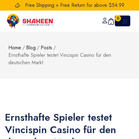
Free Shipping + Free Return for above $54.99
0
Home
/
Blog
/
Posts
/
Ernsthafte Spieler testet Vincispin Casino für den
deutschen Markt
Ernsthafte Spieler testet
Vincispin Casino für den