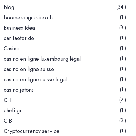
blog
(34 )
boomerangcasino.ch
(1 )
Business Idea
(3 )
caritaeter.de
(1 )
Casino
(1 )
casino en ligne luxembourg légal
(1 )
casino en ligne suisse
(1 )
casino en ligne suisse legal
(1 )
casino jetons
(1 )
CH
(2 )
chefi.gr
(1 )
CIB
(2 )
Cryptocurrency service
(1 )