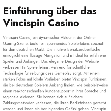
Einführung über das
Vincispin Casino
Vincispin Casino, ein dynamischer Akteur in der Online-
Gaming-Szene, bietet ein spannendes Spielerlebnis speziell
für den deutschen Markt. Die intuitive Benutzeroberfläche
ermöglicht eine flüssige Navigation und ist ideal für erfahrene
Spieler und Anfänger. Das elegante Design der Website
verbessert Ihr Spielerlebnis, während fortschrittliche
Technologie für reibungsloses Gameplay sorgt. Mit einem
starken Fokus auf lokale Vorlieben bietet Vincispin Funktionen,
die bei deutschen Spielern Anklang finden, wie beispielsweise
einen reaktionsschnellen Kundensupport in Ihrer Sprache und
regionale Aktionen. Sie können sich auf sichere
Zahlungsmethoden verlassen, die Ihren Bedürfnissen gerecht
werden und Ihnen ein beruhigendes Gefühl geben. Vincispin