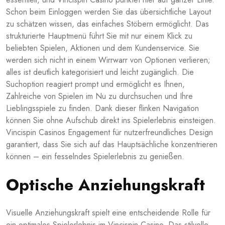
Schon beim Einloggen werden Sie das übersichtliche Layout
zu schätzen wissen, das einfaches Stöbern ermöglicht. Das
strukturierte Hauptmenü führt Sie mit nur einem Klick zu
beliebten Spielen, Aktionen und dem Kundenservice. Sie
werden sich nicht in einem Wirrwarr von Optionen verlieren;
alles ist deutlich kategorisiert und leicht zugänglich. Die
Suchoption reagiert prompt und ermöglicht es Ihnen,
Zahlreiche von Spielen im Nu zu durchsuchen und Ihre
Lieblingsspiele zu finden. Dank dieser flinken Navigation
können Sie ohne Aufschub direkt ins Spielerlebnis einsteigen.
Vincispin Casinos Engagement für nutzerfreundliches Design
garantiert, dass Sie sich auf das Hauptsächliche konzentrieren
können – ein fesselndes Spielerlebnis zu genießen.
Optische Anziehungskraft
Visuelle Anziehungskraft spielt eine entscheidende Rolle für
ein optimales Spielerlebnis im Vincispin Casino. Das stilvolle,