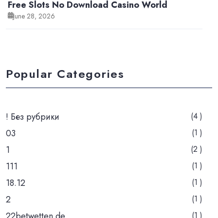
Free Slots No Download Casino World
June 28, 2026
Popular Categories
! Без рубрики
(4 )
03
(1 )
1
(2 )
111
(1 )
18.12
(1 )
2
(1 )
22betwetten.de
(1 )