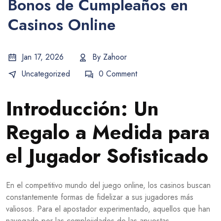
Bonos de Cumpleaños en
Casinos Online
Jan 17, 2026
By
Zahoor
Uncategorized
0 Comment
Introducción: Un
Regalo a Medida para
el Jugador Sofisticado
En el competitivo mundo del juego online, los casinos buscan
constantemente formas de fidelizar a sus jugadores más
valiosos. Para el apostador experimentado, aquellos que han
navegado por las complejidades de las apuestas,