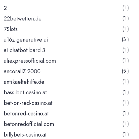
2
(1 )
22betwetten.de
(1 )
7Slots
(1 )
a16z generative ai
(3 )
ai chatbot bard 3
(1 )
aliexpressofficial.com
(1 )
ancorallZ 2000
(5 )
antikaeltehilfe.de
(1 )
bass-bet-casino.at
(1 )
bet-on-red-casino.at
(1 )
betonred-casino.at
(1 )
betonredofficial.com
(1 )
billybets-casino.at
(1 )