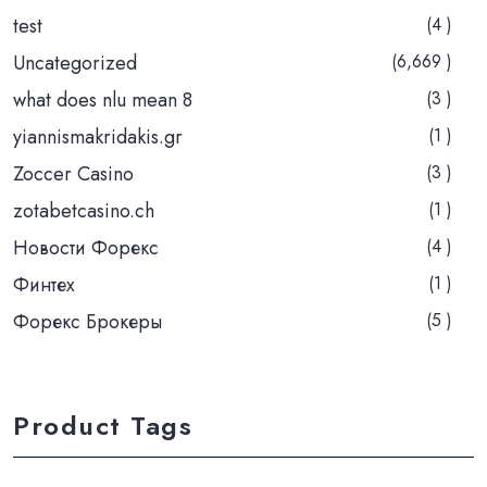
test
(4 )
Uncategorized
(6,669 )
what does nlu mean 8
(3 )
yiannismakridakis.gr
(1 )
Zoccer Casino
(3 )
zotabetcasino.ch
(1 )
Новости Форекс
(4 )
Финтех
(1 )
Форекс Брокеры
(5 )
Product Tags