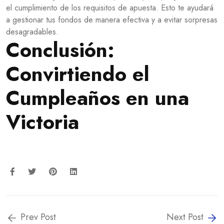
el cumplimiento de los requisitos de apuesta. Esto te ayudará
a gestionar tus fondos de manera efectiva y a evitar sorpresas
desagradables.
Conclusión:
Convirtiendo el
Cumpleaños en una
Victoria
Prev Post
Next Post