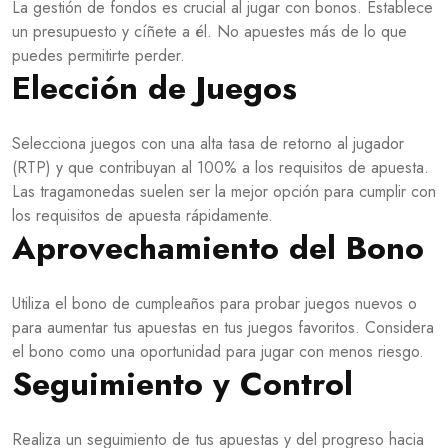
La gestión de fondos es crucial al jugar con bonos. Establece
un presupuesto y cíñete a él. No apuestes más de lo que
puedes permitirte perder.
Elección de Juegos
Selecciona juegos con una alta tasa de retorno al jugador
(RTP) y que contribuyan al 100% a los requisitos de apuesta.
Las tragamonedas suelen ser la mejor opción para cumplir con
los requisitos de apuesta rápidamente.
Aprovechamiento del Bono
Utiliza el bono de cumpleaños para probar juegos nuevos o
para aumentar tus apuestas en tus juegos favoritos. Considera
el bono como una oportunidad para jugar con menos riesgo.
Seguimiento y Control
Realiza un seguimiento de tus apuestas y del progreso hacia