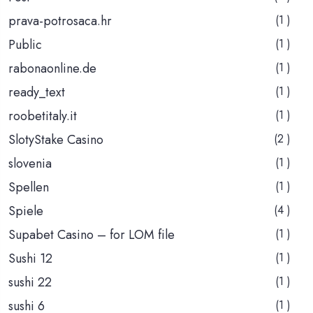
prava-potrosaca.hr
(1 )
Public
(1 )
rabonaonline.de
(1 )
ready_text
(1 )
roobetitaly.it
(1 )
SlotyStake Casino
(2 )
slovenia
(1 )
Spellen
(1 )
Spiele
(4 )
Supabet Casino – for LOM file
(1 )
Sushi 12
(1 )
sushi 22
(1 )
sushi 6
(1 )