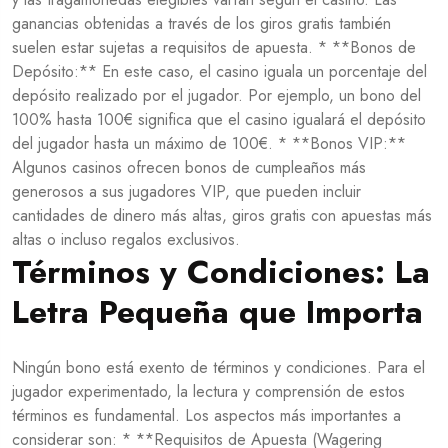
ganancias obtenidas a través de los giros gratis también
suelen estar sujetas a requisitos de apuesta. * **Bonos de
Depósito:** En este caso, el casino iguala un porcentaje del
depósito realizado por el jugador. Por ejemplo, un bono del
100% hasta 100€ significa que el casino igualará el depósito
del jugador hasta un máximo de 100€. * **Bonos VIP:**
Algunos casinos ofrecen bonos de cumpleaños más
generosos a sus jugadores VIP, que pueden incluir
cantidades de dinero más altas, giros gratis con apuestas más
altas o incluso regalos exclusivos.
Términos y Condiciones: La
Letra Pequeña que Importa
Ningún bono está exento de términos y condiciones. Para el
jugador experimentado, la lectura y comprensión de estos
términos es fundamental. Los aspectos más importantes a
considerar son: * **Requisitos de Apuesta (Wagering