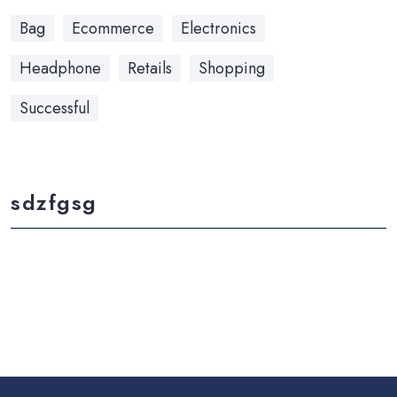
Bag
Ecommerce
Electronics
Headphone
Retails
Shopping
Successful
sdzfgsg