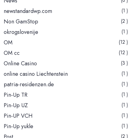
News
(6 )
newstandardwp.com
(1 )
Non GamStop
(2 )
okrogslovenije
(1 )
OM
(12 )
OM cc
(12 )
Online Casino
(3 )
online casino Liechtenstein
(1 )
patria-residenzen.de
(1 )
Pin-Up TR
(1 )
Pin-Up UZ
(1 )
Pin-UP VCH
(1 )
Pin-Up yukle
(1 )
Post
(2 )