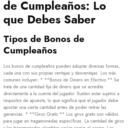
de Cumpleaños: Lo
que Debes Saber
Tipos de Bonos de
Cumpleaños
Los bonos de cumpleaños pueden adoptar diversas formas,
cada una con sus propias ventajas y desventajas. Los más
comunes incluyen: * **Bonos de Dinero en Efectivo:** Se
trata de una cantidad fija de dinero que se acredita
directamente a la cuenta del jugador. Suelen estar sujetos a
requisitos de apuesta, lo que significa que el jugador debe
apostar una cierta cantidad antes de poder retirar las
ganancias. * **Giros Gratis:** Los giros gratis son válidos
para jugar en tragamonedas específicas. La cantidad de giros
y las tragamonedas elegibles varían según el casino. Las