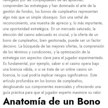
comprenden las estrategias y han dominado el arte de la
gestión de fondos, los bonos de cumpleaños representan
algo más que un simple obsequio. Son una señal de
reconocimiento, una muestra de aprecio y, lo más importante,
una oportunidad estratégica. En un mercado saturado, la
elección del casino adecuado es crucial, y la oferta de un
bono de cumpleaños, bien gestionada, puede ser un factor
decisivo. La búsqueda de las mejores ofertas, la comprensión
de los términos y condiciones, y la optimización de la
estrategia son aspectos clave para el jugador experimentado.
Es fundamental, por ejemplo, saber si el casino opera bajo
una licencia válida, o si se trata de un
online casino sin
licencia
, lo cual podría implicar riesgos significativos. Este
artículo profundiza en los bonos de cumpleaños,
desglosando sus componentes esenciales y ofreciendo una
guía práctica para que el jugador experto maximice su valor.
Anatomía de un Bono