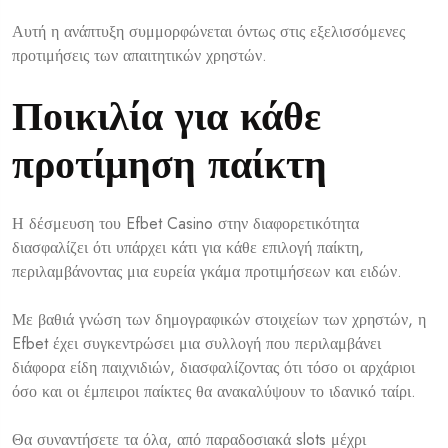
Αυτή η ανάπτυξη συμμορφώνεται όντως στις εξελισσόμενες
προτιμήσεις των απαιτητικών χρηστών.
Ποικιλία για κάθε
προτίμηση παίκτη
Η δέσμευση του Efbet Casino στην διαφορετικότητα
διασφαλίζει ότι υπάρχει κάτι για κάθε επιλογή παίκτη,
περιλαμβάνοντας μια ευρεία γκάμα προτιμήσεων και ειδών.
Με βαθιά γνώση των δημογραφικών στοιχείων των χρηστών, η
Efbet έχει συγκεντρώσει μια συλλογή που περιλαμβάνει
διάφορα είδη παιχνιδιών, διασφαλίζοντας ότι τόσο οι αρχάριοι
όσο και οι έμπειροι παίκτες θα ανακαλύψουν το ιδανικό ταίρι.
Θα συναντήσετε τα όλα, από παραδοσιακά slots μέχρι