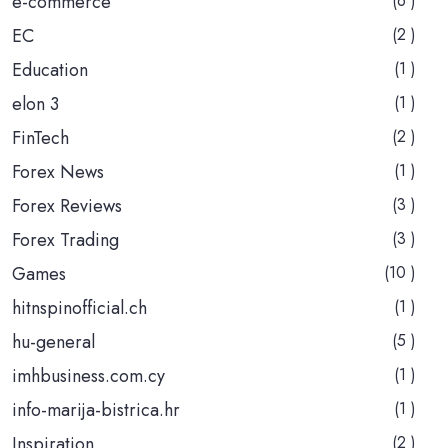
e-commerce
(6 )
EC
(2 )
Education
(1 )
elon 3
(1 )
FinTech
(2 )
Forex News
(1 )
Forex Reviews
(3 )
Forex Trading
(3 )
Games
(10 )
hitnspinofficial.ch
(1 )
hu-general
(5 )
imhbusiness.com.cy
(1 )
info-marija-bistrica.hr
(1 )
Inspiration
(2 )