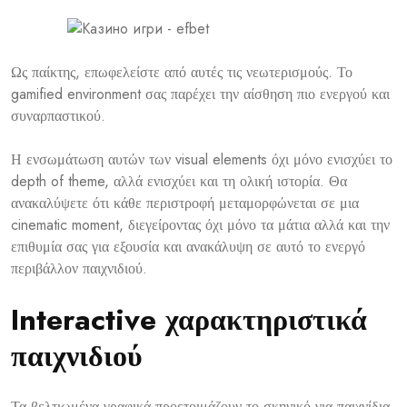
Ως παίκτης, επωφελείστε από αυτές τις νεωτερισμούς. Το
gamified environment σας παρέχει την αίσθηση πιο ενεργού και
συναρπαστικού.
Η ενσωμάτωση αυτών των visual elements όχι μόνο ενισχύει το
depth of theme, αλλά ενισχύει και τη ολική ιστορία. Θα
ανακαλύψετε ότι κάθε περιστροφή μεταμορφώνεται σε μια
cinematic moment, διεγείροντας όχι μόνο τα μάτια αλλά και την
επιθυμία σας για εξουσία και ανακάλυψη σε αυτό το ενεργό
περιβάλλον παιχνιδιού.
Interactive χαρακτηριστικά
παιχνιδιού
Τα βελτιωμένα γραφικά προετοιμάζουν το σκηνικό για παιχνίδια