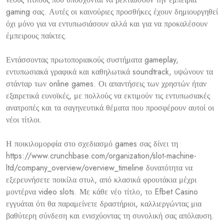
gaming σας. Αυτές οι καινούριες προσθήκες έχουν δημιουργηθεί
όχι μόνο για να εντυπωσιάσουν αλλά και για να προκαλέσουν
έμπειρους παίκτες.
Εντάσσοντας πρωτοποριακούς συστήματα gameplay,
εντυπωσιακά γραφικά και καθηλωτικά soundtrack, υψώνουν τα
στάνταρ των online games. Οι απαντήσεις των χρηστών ήταν
εξαιρετικά ευνοϊκές, με πολλούς να εκτιμούν τις εντυπωσιακές
ανατροπές και τα σαγηνευτικά θέματα που προσφέρουν αυτοί οι
νέοι τίτλοι.
Η ποικιλομορφία στο σχεδιασμό games σας δίνει τη
https://www.crunchbase.com/organization/slot-machine-
ltd/company_overview/overview_timeline
δυνατότητα να
εξερευνήσετε ποικίλα στυλ, από κλασικά φρουτάκια μέχρι
μοντέρνα video slots. Με κάθε νέο τίτλο, το Efbet Casino
εγγυάται ότι θα παραμείνετε δραστήριοι, καλλιεργώντας μια
βαθύτερη σύνδεση και ενισχύοντας τη συνολική σας απόλαυση.