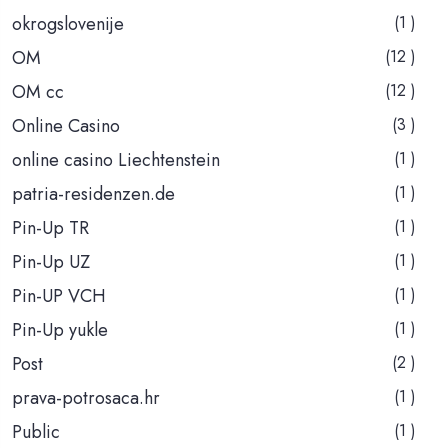
okrogslovenije
(1 )
OM
(12 )
OM cc
(12 )
Online Casino
(3 )
online casino Liechtenstein
(1 )
patria-residenzen.de
(1 )
Pin-Up TR
(1 )
Pin-Up UZ
(1 )
Pin-UP VCH
(1 )
Pin-Up yukle
(1 )
Post
(2 )
prava-potrosaca.hr
(1 )
Public
(1 )