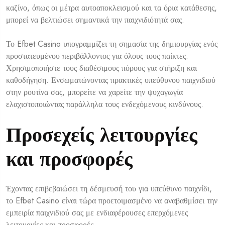
καζίνο, όπως οι μέτρα αυτοαποκλεισμού και τα όρια κατάθεσης,
μπορεί να βελτιώσει σημαντικά την παιχνιδιότητά σας.
Το Efbet Casino υπογραμμίζει τη σημασία της δημιουργίας ενός
προστατευμένου περιβάλλοντος για όλους τους παίκτες.
Χρησιμοποιήστε τους διαθέσιμους πόρους για στήριξη και
καθοδήγηση. Ενσωματώνοντας πρακτικές υπεύθυνου παιχνιδιού
στην ρουτίνα σας, μπορείτε να χαρείτε την ψυχαγωγία
ελαχιστοποιώντας παράλληλα τους ενδεχόμενους κινδύνους.
Προσεχείς λειτουργίες
και προσφορές
Έχοντας επιβεβαιώσει τη δέσμευσή του για υπεύθυνο παιχνίδι,
το Efbet Casino είναι τώρα προετοιμασμένο να αναβαθμίσει την
εμπειρία παιχνιδιού σας με ενδιαφέρουσες επερχόμενες
λειτουργίες και προσφορές.