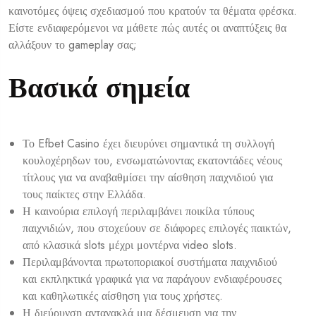
καινοτόμες όψεις σχεδιασμού που κρατούν τα θέματα φρέσκα.
Είστε ενδιαφερόμενοι να μάθετε πώς αυτές οι αναπτύξεις θα
αλλάξουν το gameplay σας;
Βασικά σημεία
Το Efbet Casino έχει διευρύνει σημαντικά τη συλλογή
κουλοχέρηδων του, ενσωματώνοντας εκατοντάδες νέους
τίτλους για να αναβαθμίσει την αίσθηση παιχνιδιού για
τους παίκτες στην Ελλάδα.
Η καινούρια επιλογή περιλαμβάνει ποικίλα τύπους
παιχνιδιών, που στοχεύουν σε διάφορες επιλογές παικτών,
από κλασικά slots μέχρι μοντέρνα video slots.
Περιλαμβάνονται πρωτοποριακοί συστήματα παιχνιδιού
και εκπληκτικά γραφικά για να παράγουν ενδιαφέρουσες
και καθηλωτικές αίσθηση για τους χρήστες.
Η διεύρυνση αντανακλά μια δέσμευση για την