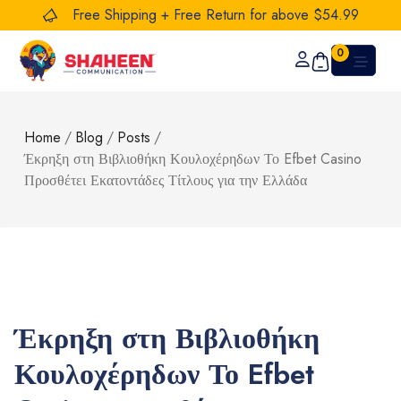
Free Shipping + Free Return for above $54.99
0
Home
/
Blog
/
Posts
/
Έκρηξη στη Βιβλιοθήκη Κουλοχέρηδων Το Efbet Casino
Προσθέτει Εκατοντάδες Τίτλους για την Ελλάδα
Έκρηξη στη Βιβλιοθήκη
Κουλοχέρηδων Το Efbet