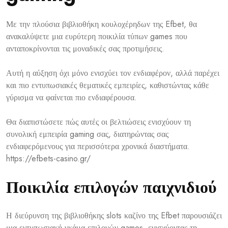
Με την πλούσια βιβλιοθήκη κουλοχέρηδων της Efbet, θα
ανακαλύψετε μια ευρύτερη ποικιλία τύπων games που
ανταποκρίνονται τις μοναδικές σας προτιμήσεις.
Αυτή η αύξηση όχι μόνο ενισχύει τον ενδιαφέρον, αλλά παρέχει
και πιο εντυπωσιακές θεματικές εμπειρίες, καθιστώντας κάθε
γύρισμα να φαίνεται πιο ενδιαφέρουσα.
Θα διαπιστώσετε πώς αυτές οι βελτιώσεις ενισχύουν τη
συνολική εμπειρία gaming σας, διατηρώντας σας
ενδιαφερόμενους για περισσότερα χρονικά διαστήματα.
https://efbets-casino.gr/
Ποικιλία επιλογών παιχνιδιού
Η διεύρυνση της βιβλιοθήκης slots καζίνο της Efbet παρουσιάζει
μια εντυπωσιακή γκάμα επιλογών games, ενισχύοντας τη