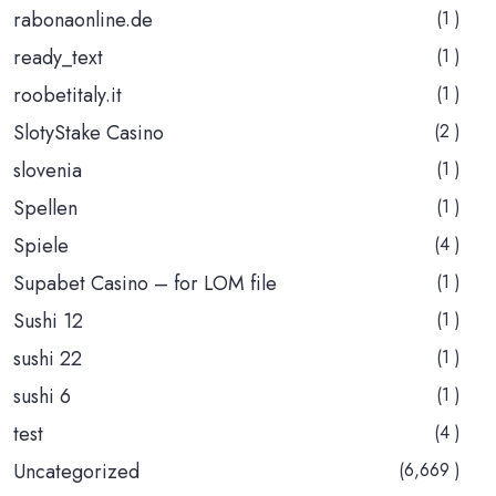
rabonaonline.de
(1 )
ready_text
(1 )
roobetitaly.it
(1 )
SlotyStake Casino
(2 )
slovenia
(1 )
Spellen
(1 )
Spiele
(4 )
Supabet Casino – for LOM file
(1 )
Sushi 12
(1 )
sushi 22
(1 )
sushi 6
(1 )
test
(4 )
Uncategorized
(6,669 )