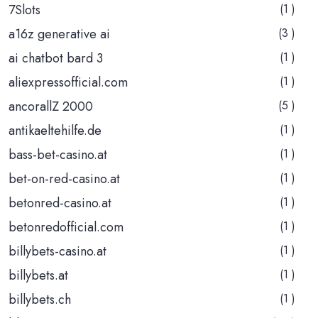
7Slots
(1 )
a16z generative ai
(3 )
ai chatbot bard 3
(1 )
aliexpressofficial.com
(1 )
ancorallZ 2000
(5 )
antikaeltehilfe.de
(1 )
bass-bet-casino.at
(1 )
bet-on-red-casino.at
(1 )
betonred-casino.at
(1 )
betonredofficial.com
(1 )
billybets-casino.at
(1 )
billybets.at
(1 )
billybets.ch
(1 )