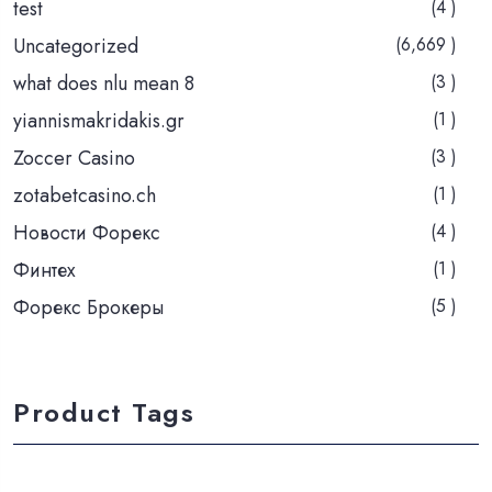
test
(4 )
Uncategorized
(6,669 )
what does nlu mean 8
(3 )
yiannismakridakis.gr
(1 )
Zoccer Casino
(3 )
zotabetcasino.ch
(1 )
Новости Форекс
(4 )
Финтех
(1 )
Форекс Брокеры
(5 )
Product Tags