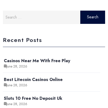
Search
for:
Recent Posts
Casinos Near Me With Free Play
June 28, 2026
Best Litecoin Casinos Online
June 28, 2026
Slots 10 Free No Deposit Uk
June 28, 2026