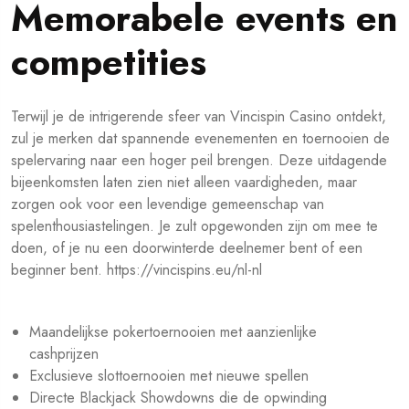
Memorabele events en
competities
Terwijl je de intrigerende sfeer van Vincispin Casino ontdekt,
zul je merken dat spannende evenementen en toernooien de
spelervaring naar een hoger peil brengen. Deze uitdagende
bijeenkomsten laten zien niet alleen vaardigheden, maar
zorgen ook voor een levendige gemeenschap van
spelenthousiastelingen. Je zult opgewonden zijn om mee te
doen, of je nu een doorwinterde deelnemer bent of een
beginner bent.
https://vincispins.eu/nl-nl
Maandelijkse pokertoernooien met aanzienlijke
cashprijzen
Exclusieve slottoernooien met nieuwe spellen
Directe Blackjack Showdowns die de opwinding