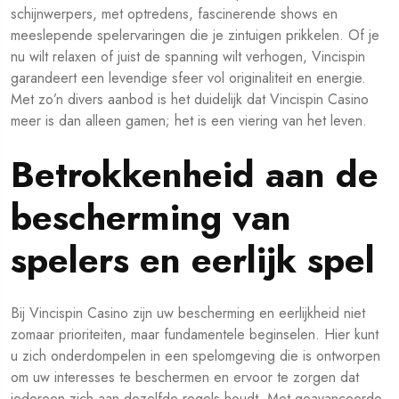
schijnwerpers, met optredens, fascinerende shows en
meeslepende spelervaringen die je zintuigen prikkelen. Of je
nu wilt relaxen of juist de spanning wilt verhogen, Vincispin
garandeert een levendige sfeer vol originaliteit en energie.
Met zo’n divers aanbod is het duidelijk dat Vincispin Casino
meer is dan alleen gamen; het is een viering van het leven.
Betrokkenheid aan de
bescherming van
spelers en eerlijk spel
Bij Vincispin Casino zijn uw bescherming en eerlijkheid niet
zomaar prioriteiten, maar fundamentele beginselen. Hier kunt
u zich onderdompelen in een spelomgeving die is ontworpen
om uw interesses te beschermen en ervoor te zorgen dat
iedereen zich aan dezelfde regels houdt. Met geavanceerde