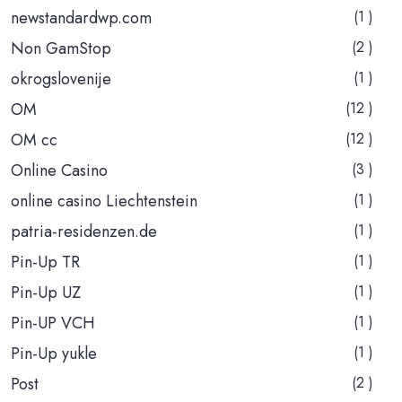
newstandardwp.com
(1 )
Non GamStop
(2 )
okrogslovenije
(1 )
OM
(12 )
OM cc
(12 )
Online Casino
(3 )
online casino Liechtenstein
(1 )
patria-residenzen.de
(1 )
Pin-Up TR
(1 )
Pin-Up UZ
(1 )
Pin-UP VCH
(1 )
Pin-Up yukle
(1 )
Post
(2 )