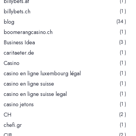
billybets.at
(1 )
billybets.ch
(1 )
blog
(34 )
boomerangcasino.ch
(1 )
Business Idea
(3 )
caritaeter.de
(1 )
Casino
(1 )
casino en ligne luxembourg légal
(1 )
casino en ligne suisse
(1 )
casino en ligne suisse legal
(1 )
casino jetons
(1 )
CH
(2 )
chefi.gr
(1 )
CIB
(2 )