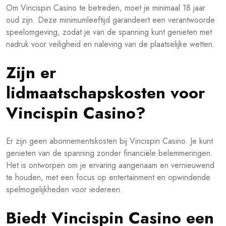
Om Vincispin Casino te betreden, moet je minimaal 18 jaar
oud zijn. Deze minimumleeftijd garandeert een verantwoorde
speelomgeving, zodat je van de spanning kunt genieten met
nadruk voor veiligheid en naleving van de plaatselijke wetten.
Zijn er
lidmaatschapskosten voor
Vincispin Casino?
Er zijn geen abonnementskosten bij Vincispin Casino. Je kunt
genieten van de spanning zonder financiële belemmeringen.
Het is ontworpen om je ervaring aangenaam en vernieuwend
te houden, met een focus op entertainment en opwindende
spelmogelijkheden voor iedereen.
Biedt Vincispin Casino een