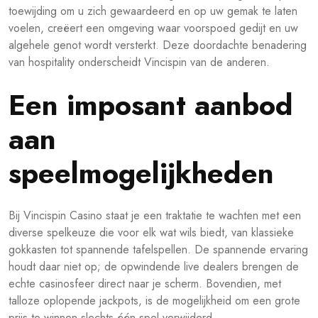
toewijding om u zich gewaardeerd en op uw gemak te laten
voelen, creëert een omgeving waar voorspoed gedijt en uw
algehele genot wordt versterkt. Deze doordachte benadering
van hospitality onderscheidt Vincispin van de anderen.
Een imposant aanbod
aan
speelmogelijkheden
Bij Vincispin Casino staat je een traktatie te wachten met een
diverse spelkeuze die voor elk wat wils biedt, van klassieke
gokkasten tot spannende tafelspellen. De spannende ervaring
houdt daar niet op; de opwindende live dealers brengen de
echte casinosfeer direct naar je scherm. Bovendien, met
talloze oplopende jackpots, is de mogelijkheid om een grote
prijs te winnen slechts één spel verwijderd.