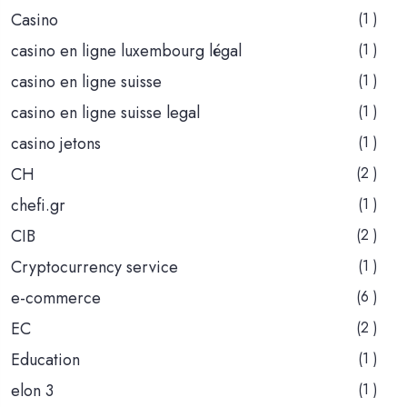
Casino
(1 )
casino en ligne luxembourg légal
(1 )
casino en ligne suisse
(1 )
casino en ligne suisse legal
(1 )
casino jetons
(1 )
CH
(2 )
chefi.gr
(1 )
CIB
(2 )
Cryptocurrency service
(1 )
e-commerce
(6 )
EC
(2 )
Education
(1 )
elon 3
(1 )