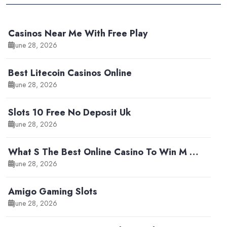
Casinos Near Me With Free Play
June 28, 2026
Best Litecoin Casinos Online
June 28, 2026
Slots 10 Free No Deposit Uk
June 28, 2026
What S The Best Online Casino To Win M …
June 28, 2026
Amigo Gaming Slots
June 28, 2026