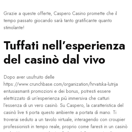
Grazie a queste offerte, Caspero Casino promette che il
tempo passato giocando sarà tanto gratificante quanto
stimolante!
Tuffati nell’esperienza
del casinò dal vivo
Dopo aver usufruito delle
https://www.crunchbase.com/organization/hrvatska-lutrija
entusiasmanti promozioni e dei bonus, potresti essere
elettrizzato di un’esperienza più immersiva che catturi
l’essenza di un vero casinò. Su Caspero, la caratteristica del
casinò live ti porta questo ambiente a portata di mano. Ti
troverai seduto a un tavolo virtuale, interagendo con croupier
professionisti in tempo reale, proprio come faresti in un casinò