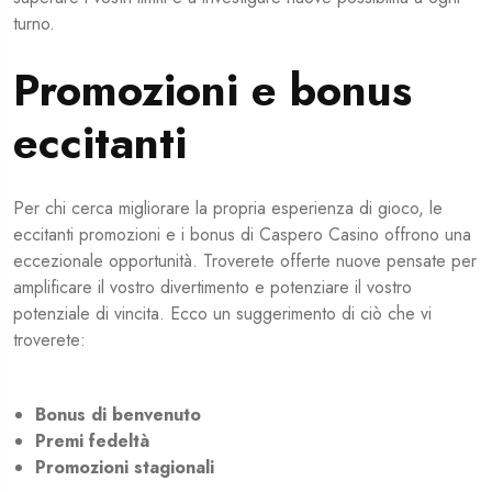
turno.
Promozioni e bonus
eccitanti
Per chi cerca migliorare la propria esperienza di gioco, le
eccitanti promozioni e i bonus di Caspero Casino offrono una
eccezionale opportunità. Troverete offerte nuove pensate per
amplificare il vostro divertimento e potenziare il vostro
potenziale di vincita. Ecco un suggerimento di ciò che vi
troverete:
Bonus di benvenuto
Premi fedeltà
Promozioni stagionali