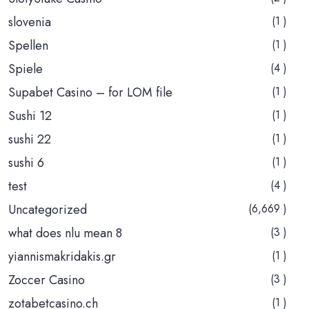
slovenia
(1 )
Spellen
(1 )
Spiele
(4 )
Supabet Casino – for LOM file
(1 )
Sushi 12
(1 )
sushi 22
(1 )
sushi 6
(1 )
test
(4 )
Uncategorized
(6,669 )
what does nlu mean 8
(3 )
yiannismakridakis.gr
(1 )
Zoccer Casino
(3 )
zotabetcasino.ch
(1 )