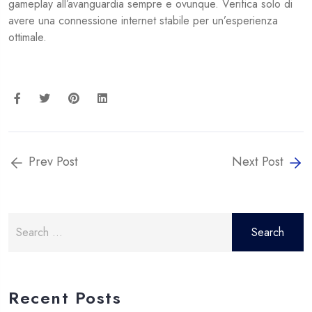
gameplay all’avanguardia sempre e ovunque. Verifica solo di
avere una connessione internet stabile per un’esperienza
ottimale.
Prev Post
Next Post
Search
for:
Recent Posts