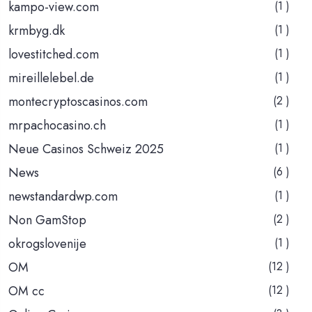
kampo-view.com
(1 )
krmbyg.dk
(1 )
lovestitched.com
(1 )
mireillelebel.de
(1 )
montecryptoscasinos.com
(2 )
mrpachocasino.ch
(1 )
Neue Casinos Schweiz 2025
(1 )
News
(6 )
newstandardwp.com
(1 )
Non GamStop
(2 )
okrogslovenije
(1 )
OM
(12 )
OM cc
(12 )