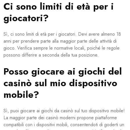
Ci sono limiti di età per i
giocatori?
Sì, ci sono limiti di età per i giocatori. Devi avere almeno 18
anni per prendere parte alla maggior parte delle attività di
gioco. Verifica sempre le normative locali, poiché le regole
possono differire a seconda della tua posizione.
Posso giocare ai giochi del
casinò sul mio dispositivo
mobile?
Sì, puoi giocare ai giochi da casinò sul tuo dispositivo mobile!
La maggior parte dei casinò moderni propone piattaforme
compatibili con i dispositivi mobili, consentendoti di goderti un