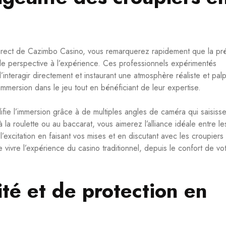
 direct de Cazimbo Casino, vous remarquerez rapidement que la p
le perspective à l’expérience. Ces professionnels expérimentés
nteragir directement et instaurant une atmosphère réaliste et palp
 immersion dans le jeu tout en bénéficiant de leur expertise.
ifie l’immersion grâce à de multiples angles de caméra qui saisisse
à la roulette ou au baccarat, vous aimerez l’alliance idéale entre le
excitation en faisant vos mises et en discutant avec les croupiers 
 vivre l’expérience du casino traditionnel, depuis le confort de vo
té et de protection en