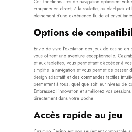
Ces fonctionnalités de navigation optimisent vot
croupiers en direct, à la roulette, au blackjack e
pleinement d’une expérience fluide et envoûtant
Options de compatibil
Envie de vivre l’excitation des jeux de casino en
vous offrent une aventure exceptionnelle. Cazim
et aux tablettes, vous permettant d’accéder à vo
simplifie la navigation et vous permet de passer d
design adaptatif et des commandes tactiles intuiti
permettent à tous, quel que soit leur niveau de 
Embrassez l’innovation et améliorez vos sessions
directement dans votre poche.
Accès rapide au jeu
Cazimbo Casino est non seulement compatible ave