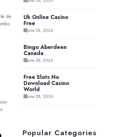
June 28, 2026
été de
Uk Online Casino
Free
zimbo
June 28, 2026
Bingo Aberdeen
Canada
June 28, 2026
Free Slots No
Download Casino
World
June 28, 2026
ino-
us
n
Popular Categories