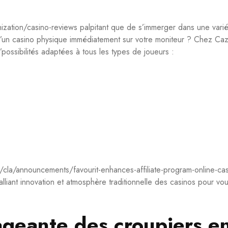
zation/casino-reviews
palpitant que de s’immerger dans une vari
e d’un casino physique immédiatement sur votre moniteur ? Chez Ca
possibilités adaptées à tous les types de joueurs :
cla/announcements/favourit-enhances-affiliate-program-online-cas
lliant innovation et atmosphère traditionnelle des casinos pour vo
ageante des croupiers e