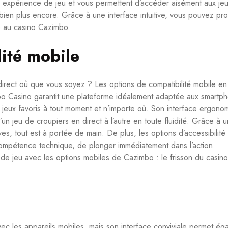
re expérience de jeu et vous permettent d’accéder aisément aux je
t bien plus encore. Grâce à une interface intuitive, vous pouvez prof
e au casino Cazimbo.
ité mobile
 direct où que vous soyez ? Les options de compatibilité mobile e
bo Casino garantit une plateforme idéalement adaptée aux smartp
s jeux favoris à tout moment et n’importe où. Son interface ergono
’un jeu de croupiers en direct à l’autre en toute fluidité. Grâce à u
ves, tout est à portée de main. De plus, les options d’accessibilité
compétence technique, de plonger immédiatement dans l’action.
 de jeu avec les options mobiles de Cazimbo : le frisson du casino
c les appareils mobiles, mais son interface conviviale permet ég