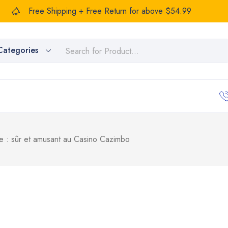
Free Shipping + Free Return for above $54.99
Categories
ce : sûr et amusant au Casino Cazimbo