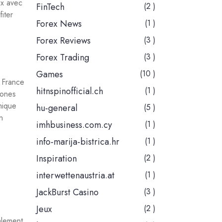
ux avec
FinTech
(2 )
iter
Forex News
(1 )
Forex Reviews
(3 )
Forex Trading
(3 )
Games
(10 )
n France
hitnspinofficial.ch
(1 )
hones
mique
hu-general
(5 )
n
imhbusiness.com.cy
(1 )
info-marija-bistrica.hr
(1 )
Inspiration
(2 )
interwettenaustria.at
(1 )
JackBurst Casino
(3 )
Jeux
(2 )
alement