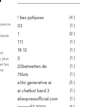
! Без рубрики
(4 )
résence
03
(1 )
1
(2 )
itante.
111
(1 )
18.12
(1 )
nt
2
(1 )
s jeux
et les
22betwetten.de
(1 )
tre
7Slots
(1 )
a16z generative ai
(3 )
ai chatbot bard 3
(1 )
aliexpressofficial.com
(1 )
(5 )