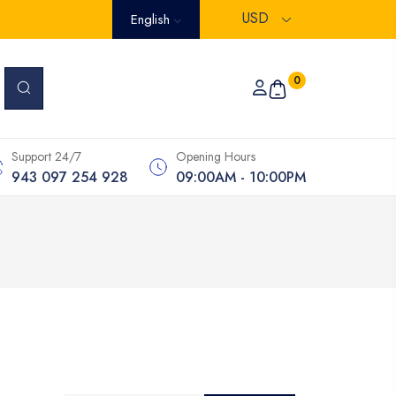
USD
English
0
Support 24/7
Opening Hours
943 097 254 928
09:00AM - 10:00PM