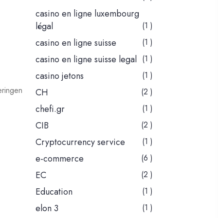
casino en ligne luxembourg
légal
(1 )
casino en ligne suisse
(1 )
casino en ligne suisse legal
(1 )
casino jetons
(1 )
eringen
CH
(2 )
chefi.gr
(1 )
CIB
(2 )
Cryptocurrency service
(1 )
e-commerce
(6 )
EC
(2 )
Education
(1 )
elon 3
(1 )