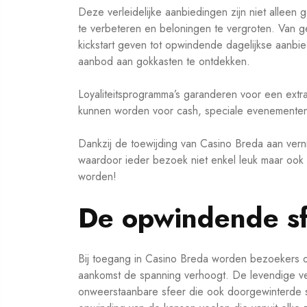
Deze verleidelijke aanbiedingen zijn niet alleen
te verbeteren en beloningen te vergroten. Van 
kickstart geven tot opwindende dagelijkse aanbi
aanbod aan gokkasten te ontdekken.
Loyaliteitsprogramma’s garanderen voor een extra
kunnen worden voor cash, speciale evenementen 
Dankzij de toewijding van Casino Breda aan ver
waardoor ieder bezoek niet enkel leuk maar ook 
worden!
De opwindende sf
Bij toegang in Casino Breda worden bezoekers 
aankomst de spanning verhoogt. De levendige ve
onweerstaanbare sfeer die ook doorgewinterde s