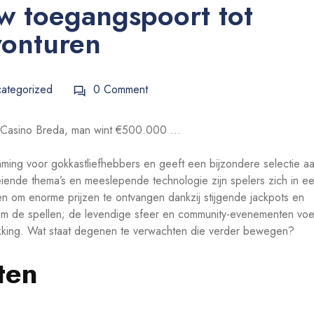
w toegangspoort tot
vonturen
ategorized
0 Comment
ming voor gokkastliefhebbers en geeft een bijzondere selectie a
nde thema’s en meeslepende technologie zijn spelers zich in e
en om enorme prijzen te ontvangen dankzij stijgende jackpots en
n om de spellen; de levendige sfeer en community-evenementen vo
tdekking. Wat staat degenen te verwachten die verder bewegen?
ten