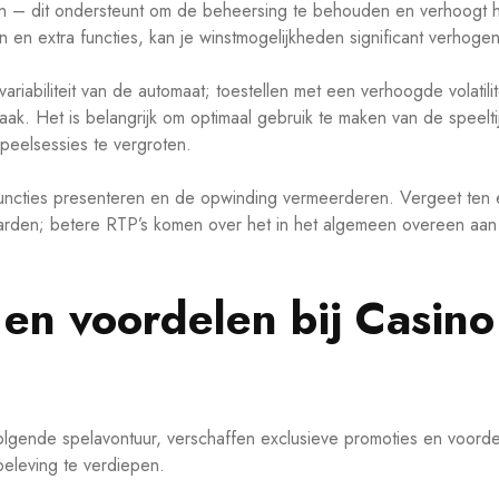
ken – dit ondersteunt om de beheersing te behouden en verhoogt 
jnen en extra functies, kan je winstmogelijkheden significant verhogen
abiliteit van de automaat; toestellen met een verhoogde volatilit
k. Het is belangrijk om optimaal gebruik te maken van de speeltij
peelsessies te vergroten.
functies presenteren en de opwinding vermeerderen. Vergeet ten 
aarden; betere RTP’s komen over het in het algemeen overeen aan
en voordelen bij Casino
olgende spelavontuur, verschaffen exclusieve promoties en voorde
eleving te verdiepen.