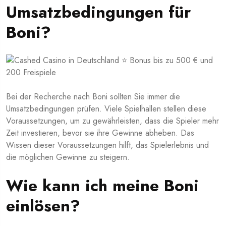
Umsatzbedingungen für
Boni?
Bei der Recherche nach Boni sollten Sie immer die
Umsatzbedingungen prüfen. Viele Spielhallen stellen diese
Voraussetzungen, um zu gewährleisten, dass die Spieler mehr
Zeit investieren, bevor sie ihre Gewinne abheben. Das
Wissen dieser Voraussetzungen hilft, das Spielerlebnis und
die möglichen Gewinne zu steigern.
Wie kann ich meine Boni
einlösen?