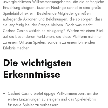
unvergleichlichen Willkommensangeboten, die die anfängliche
Einzahlung steigern, tauchen Neulinge schnell in eine große
Spielebibliothek ein. Bestehende Mitglieder genießen
aufregende Aktionen und Belohnungen, die so sorgen, dass
sie langfristig bei der Stange bleiben. Doch was macht
Cashed Casino wirklich so einzigartig? Werfen wir einen Blick
auf die besonderen Funktionen, die diese Plattform nicht nur
zu einem Ort zum Spielen, sondern zu einem lohnenden
Erlebnis machen.
Die wichtigsten
Erkenntnisse
Cashed Casino bietet üppige Willkommensboni, um die
ersten Einzahlungen zu steigern und das Spielerlebnis
für neue Spieler zu verbessern.