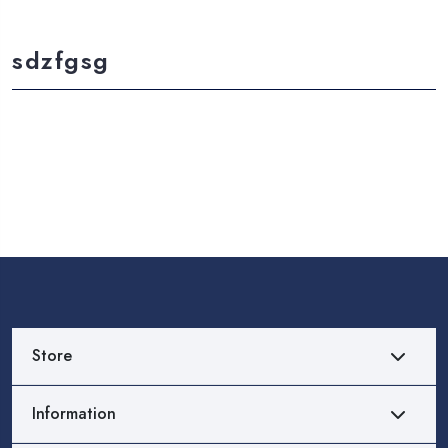
sdzfgsg
Store
Information