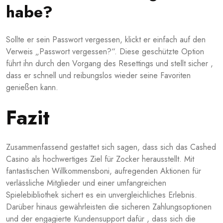
habe?
Sollte er sein Passwort vergessen, klickt er einfach auf den
Verweis „Passwort vergessen?“. Diese geschützte Option
führt ihn durch den Vorgang des Resettings und stellt sicher ,
dass er schnell und reibungslos wieder seine Favoriten
genießen kann.
Fazit
Zusammenfassend gestattet sich sagen, dass sich das Cashed
Casino als hochwertiges Ziel für Zocker herausstellt. Mit
fantastischen Willkommensboni, aufregenden Aktionen für
verlässliche Mitglieder und einer umfangreichen
Spielebibliothek sichert es ein unvergleichliches Erlebnis.
Darüber hinaus gewährleisten die sicheren Zahlungsoptionen
und der engagierte Kundensupport dafür , dass sich die