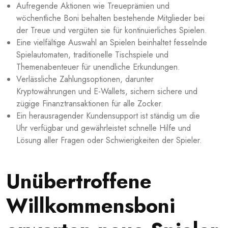
Aufregende Aktionen wie Treueprämien und
wöchentliche Boni behalten bestehende Mitglieder bei
der Treue und vergüten sie für kontinuierliches Spielen.
Eine vielfältige Auswahl an Spielen beinhaltet fesselnde
Spielautomaten, traditionelle Tischspiele und
Themenabenteuer für unendliche Erkundungen.
Verlässliche Zahlungsoptionen, darunter
Kryptowährungen und E-Wallets, sichern sichere und
zügige Finanztransaktionen für alle Zocker.
Ein herausragender Kundensupport ist ständig um die
Uhr verfügbar und gewährleistet schnelle Hilfe und
Lösung aller Fragen oder Schwierigkeiten der Spieler.
Unübertroffene
Willkommensboni