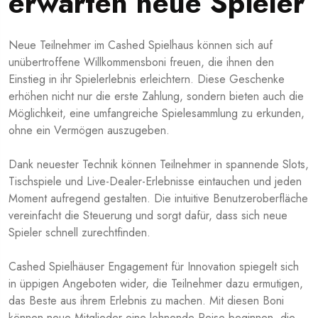
erwarten neue Spieler
Neue Teilnehmer im Cashed Spielhaus können sich auf
unübertroffene Willkommensboni freuen, die ihnen den
Einstieg in ihr Spielerlebnis erleichtern. Diese Geschenke
erhöhen nicht nur die erste Zahlung, sondern bieten auch die
Möglichkeit, eine umfangreiche Spielesammlung zu erkunden,
ohne ein Vermögen auszugeben.
Dank neuester Technik können Teilnehmer in spannende Slots,
Tischspiele und Live-Dealer-Erlebnisse eintauchen und jeden
Moment aufregend gestalten. Die intuitive Benutzeroberfläche
vereinfacht die Steuerung und sorgt dafür, dass sich neue
Spieler schnell zurechtfinden.
Cashed Spielhäuser Engagement für Innovation spiegelt sich
in üppigen Angeboten wider, die Teilnehmer dazu ermutigen,
das Beste aus ihrem Erlebnis zu machen. Mit diesen Boni
können neue Mitglieder eine lohnende Reise beginnen, die