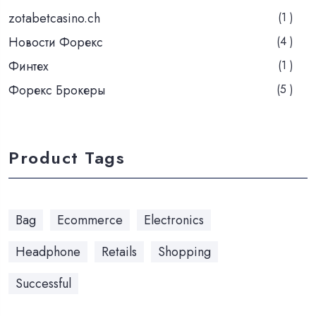
zotabetcasino.ch
(1 )
Новости Форекс
(4 )
Финтех
(1 )
Форекс Брокеры
(5 )
Product Tags
Bag
Ecommerce
Electronics
Headphone
Retails
Shopping
Successful