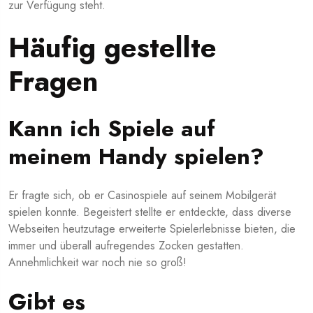
zur Verfügung steht.
Häufig gestellte
Fragen
Kann ich Spiele auf
meinem Handy spielen?
Er fragte sich, ob er Casinospiele auf seinem Mobilgerät
spielen konnte. Begeistert stellte er entdeckte, dass diverse
Webseiten heutzutage erweiterte Spielerlebnisse bieten, die
immer und überall aufregendes Zocken gestatten.
Annehmlichkeit war noch nie so groß!
Gibt es