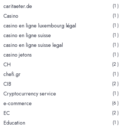
caritaeter.de
(1 )
Casino
(1 )
casino en ligne luxembourg légal
(1 )
casino en ligne suisse
(1 )
casino en ligne suisse legal
(1 )
casino jetons
(1 )
CH
(2 )
chefi.gr
(1 )
CIB
(2 )
Cryptocurrency service
(1 )
e-commerce
(6 )
EC
(2 )
Education
(1 )