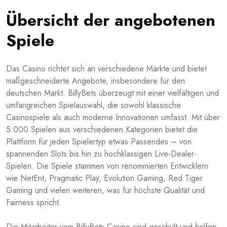
Übersicht der angebotenen
Spiele
Das Casino richtet sich an verschiedene Märkte und bietet
maßgeschneiderte Angebote, insbesondere für den
deutschen Markt. BillyBets überzeugt mit einer vielfältigen und
umfangreichen Spielauswahl, die sowohl klassische
Casinospiele als auch moderne Innovationen umfasst. Mit über
5.000 Spielen aus verschiedenen Kategorien bietet die
Plattform für jeden Spielertyp etwas Passendes – von
spannenden Slots bis hin zu hochklassigen Live-Dealer-
Spielen. Die Spiele stammen von renommierten Entwicklern
wie NetEnt, Pragmatic Play, Evolution Gaming, Red Tiger
Gaming und vielen weiteren, was für höchste Qualität und
Fairness spricht.
Die Mitarbeiter vom BillyBets Casino sind geschult und helfen