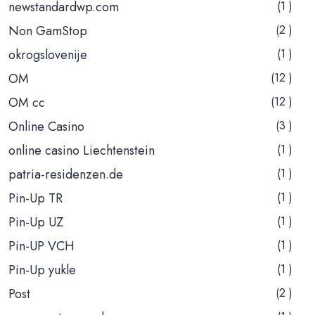
newstandardwp.com
(1 )
Non GamStop
(2 )
okrogslovenije
(1 )
OM
(12 )
OM cc
(12 )
Online Casino
(3 )
online casino Liechtenstein
(1 )
patria-residenzen.de
(1 )
Pin-Up TR
(1 )
Pin-Up UZ
(1 )
Pin-UP VCH
(1 )
Pin-Up yukle
(1 )
Post
(2 )