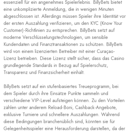
essenziell für ein angenehmes Spielerlebnis. BillyBets bietet
eine unkomplizierte Anmeldung, die in wenigen Minuten
abgeschlossen ist. Allerdings müssen Spieler ihre Identität vor
der ersten Auszahlung verifizieren, um den KYC (Know Your
Customer)-Richtlinien zu entsprechen. BillyBets setzt auf
moderne Verschlüsselungstechnologien, um sensible
Kundendaten und Finanztransaktionen zu schützen. BillyBets
wird von einem lizenzierten Betreiber mit einer Curaçao-
Lizenz betrieben. Diese Lizenz stellt sicher, dass das Casino
grundlegende Standards in Bezug auf Spielerschutz,
Transparenz und Finanzsicherheit einhält.
BillyBets setzt auf ein stufenbasiertes Treueprogramm, bei
dem Spieler durch ihre Einsätze Punkte sammeln und
verschiedene VIP-Level aufsteigen können. Zu den Vorteilen
zählen unter anderem Reload-Boni, Cashback-Angebote,
exklusive Turniere und schnellere Auszahlungen. Während
diese Bedingungen branchenüblich sind, könnten sie für
Gelegenheitsspieler eine Herausforderung darstellen, da der