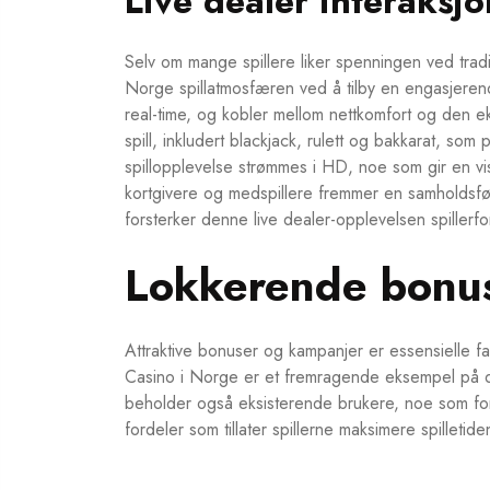
Live dealer interaksjo
Selv om mange spillere liker spenningen ved tradis
Norge spillatmosfæren ved å tilby en engasjeren
real-time, og kobler mellom nettkomfort og den ek
spill, inkludert blackjack, rulett og bakkarat, som
spillopplevelse strømmes i HD, noe som gir en vis
kortgivere og medspillere fremmer en samholdsfølelse
forsterker denne live dealer-opplevelsen spillerf
Lokkerende bonu
Attraktive bonuser og kampanjer er essensielle fak
Casino i Norge er et fremragende eksempel på d
beholder også eksisterende brukere, noe som fo
fordeler som tillater spillerne maksimere spilletid