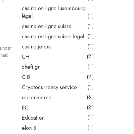
til
casino en ligne luxembourg
légal
(1 )
casino en ligne suisse
(1 )
casino en ligne suisse legal
(1 )
casino jetons
(1 )
sinoet
smak.
CH
(2 )
chefi.gr
(1 )
CIB
(2 )
Cryptocurrency service
(1 )
e-commerce
(6 )
EC
(2 )
Education
(1 )
elon 3
(1 )