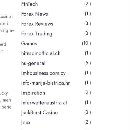
FinTech
(2 )
Forex News
(1 )
asino i
re i
Forex Reviews
(3 )
tvalg av
Forex Trading
(3 )
Games
(10 )
 med
lt
hitnspinofficial.ch
(1 )
hu-general
(5 )
imhbusiness.com.cy
(1 )
info-marija-bistrica.hr
(1 )
Inspiration
(2 )
Lucky
e, men
interwettenaustria.at
(1 )
 serie
JackBurst Casino
(3 )
Jeux
(2 )