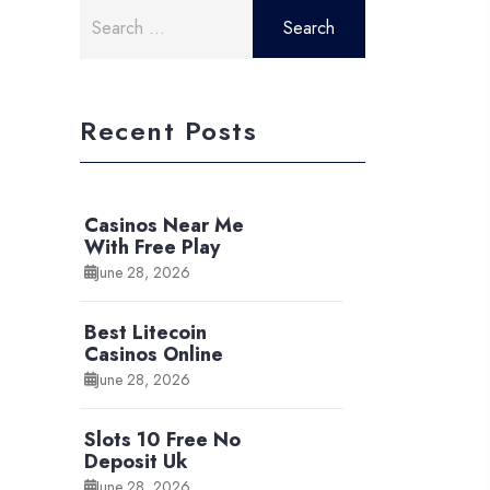
Search
for:
Recent Posts
Casinos Near Me
With Free Play
June 28, 2026
Best Litecoin
Casinos Online
June 28, 2026
Slots 10 Free No
Deposit Uk
June 28, 2026