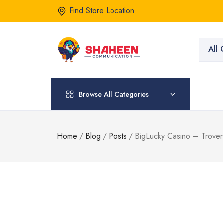
Find Store Location
All 
Browse All Categories
Home
/
Blog
/
Posts
/
BigLucky Casino – Trover