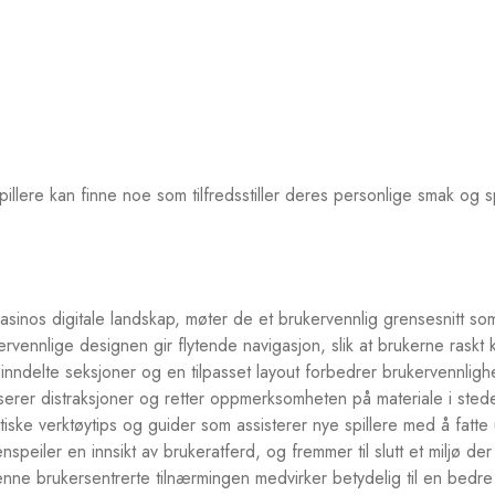
pillere kan finne noe som tilfredsstiller deres personlige smak og spi
inos digitale landskap, møter de et brukervennlig grensesnitt so
rvennlige designen gir flytende navigasjon, slik at brukerne raskt 
om inndelte seksjoner og en tilpasset layout forbedrer brukervennlig
serer distraksjoner og retter oppmerksomheten på materiale i stede
raktiske verktøytips og guider som assisterer nye spillere med å fatte
peiler en innsikt av brukeratferd, og fremmer til slutt et miljø der
nne brukersentrerte tilnærmingen medvirker betydelig til en bedre