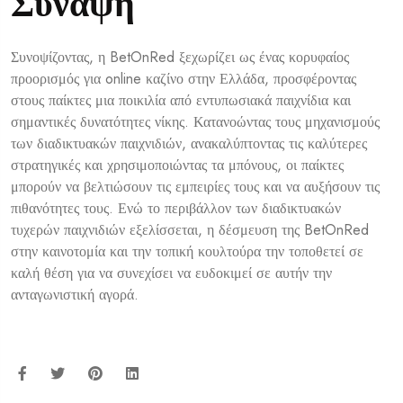
Σύναψη
Συνοψίζοντας, η BetOnRed ξεχωρίζει ως ένας κορυφαίος
προορισμός για online καζίνο στην Ελλάδα, προσφέροντας
στους παίκτες μια ποικιλία από εντυπωσιακά παιχνίδια και
σημαντικές δυνατότητες νίκης. Κατανοώντας τους μηχανισμούς
των διαδικτυακών παιχνιδιών, ανακαλύπτοντας τις καλύτερες
στρατηγικές και χρησιμοποιώντας τα μπόνους, οι παίκτες
μπορούν να βελτιώσουν τις εμπειρίες τους και να αυξήσουν τις
πιθανότητες τους. Ενώ το περιβάλλον των διαδικτυακών
τυχερών παιχνιδιών εξελίσσεται, η δέσμευση της BetOnRed
στην καινοτομία και την τοπική κουλτούρα την τοποθετεί σε
καλή θέση για να συνεχίσει να ευδοκιμεί σε αυτήν την
ανταγωνιστική αγορά.