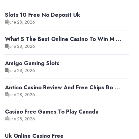
Slots 10 Free No Deposit Uk
June 28, 2026
What S The Best Online Casino To Win M …
June 28, 2026
Amigo Gaming Slots
June 28, 2026
Antico Casino Review And Free Chips Bo …
June 28, 2026
Casino Free Games To Play Canada
June 28, 2026
Uk Online Casino Free