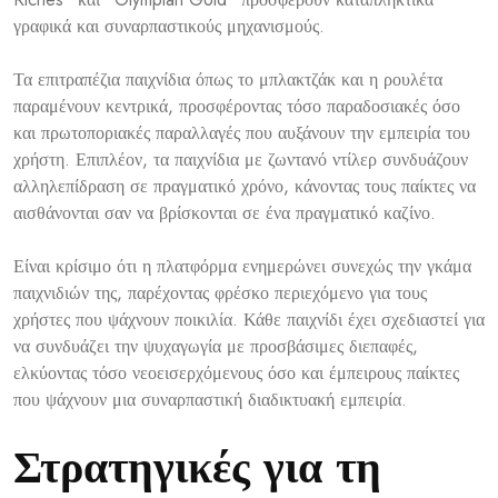
γραφικά και συναρπαστικούς μηχανισμούς.
Τα επιτραπέζια παιχνίδια όπως το μπλακτζάκ και η ρουλέτα
παραμένουν κεντρικά, προσφέροντας τόσο παραδοσιακές όσο
και πρωτοποριακές παραλλαγές που αυξάνουν την εμπειρία του
χρήστη. Επιπλέον, τα παιχνίδια με ζωντανό ντίλερ συνδυάζουν
αλληλεπίδραση σε πραγματικό χρόνο, κάνοντας τους παίκτες να
αισθάνονται σαν να βρίσκονται σε ένα πραγματικό καζίνο.
Είναι κρίσιμο ότι η πλατφόρμα ενημερώνει συνεχώς την γκάμα
παιχνιδιών της, παρέχοντας φρέσκο περιεχόμενο για τους
χρήστες που ψάχνουν ποικιλία. Κάθε παιχνίδι έχει σχεδιαστεί για
να συνδυάζει την ψυχαγωγία με προσβάσιμες διεπαφές,
ελκύοντας τόσο νεοεισερχόμενους όσο και έμπειρους παίκτες
που ψάχνουν μια συναρπαστική διαδικτυακή εμπειρία.
Στρατηγικές για τη