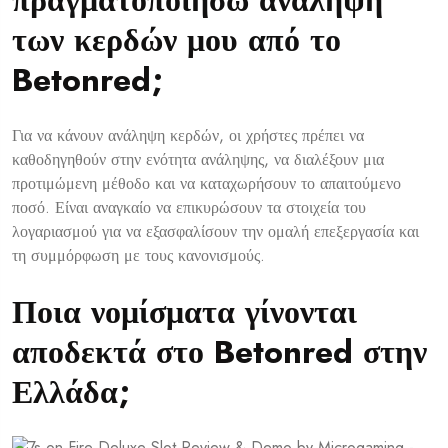
των κερδών μου από το
Betonred;
Για να κάνουν ανάληψη κερδών, οι χρήστες πρέπει να
καθοδηγηθούν στην ενότητα ανάληψης, να διαλέξουν μια
προτιμώμενη μέθοδο και να καταχωρήσουν το απαιτούμενο
ποσό. Είναι αναγκαίο να επικυρώσουν τα στοιχεία του
λογαριασμού για να εξασφαλίσουν την ομαλή επεξεργασία και
τη συμμόρφωση με τους κανονισμούς.
Ποια νομίσματα γίνονται
αποδεκτά στο Betonred στην
Ελλάδα;