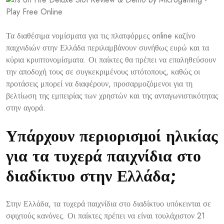
Τα διαθέσιμα νομίσματα για τις πλατφόρμες online καζίνο
παιχνιδιών στην Ελλάδα περιλαμβάνουν συνήθως ευρώ και τα
κύρια κρυπτονομίσματα. Οι παίκτες θα πρέπει να επαληθεύσουν
την αποδοχή τους σε συγκεκριμένους ιστότοπους, καθώς οι
προτάσεις μπορεί να διαφέρουν, προσαρμοζόμενοι για τη
βελτίωση της εμπειρίας των χρηστών και της ανταγωνιστικότητας
στην αγορά.
Υπάρχουν περιορισμοί ηλικίας
για τα τυχερά παιχνίδια στο
διαδίκτυο στην Ελλάδα;
Στην Ελλάδα, τα τυχερά παιχνίδια στο διαδίκτυο υπόκεινται σε
σφιχτούς κανόνες. Οι παίκτες πρέπει να είναι τουλάχιστον 21