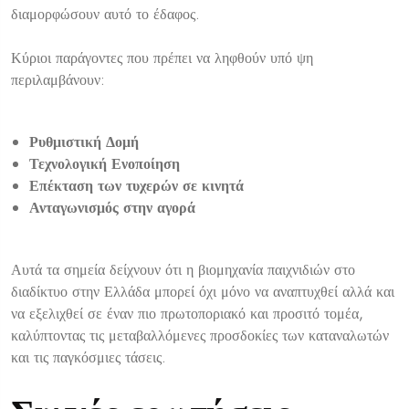
διαμορφώσουν αυτό το έδαφος.
Κύριοι παράγοντες που πρέπει να ληφθούν υπό ψη
περιλαμβάνουν:
Ρυθμιστική Δομή
Τεχνολογική Ενοποίηση
Επέκταση των τυχερών σε κινητά
Ανταγωνισμός στην αγορά
Αυτά τα σημεία δείχνουν ότι η βιομηχανία παιχνιδιών στο
διαδίκτυο στην Ελλάδα μπορεί όχι μόνο να αναπτυχθεί αλλά και
να εξελιχθεί σε έναν πιο πρωτοποριακό και προσιτό τομέα,
καλύπτοντας τις μεταβαλλόμενες προσδοκίες των καταναλωτών
και τις παγκόσμιες τάσεις.