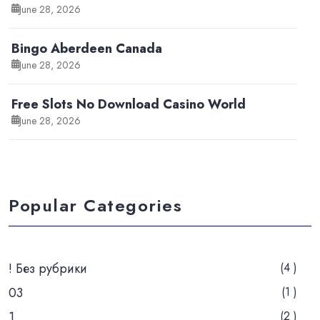
June 28, 2026
Bingo Aberdeen Canada
June 28, 2026
Free Slots No Download Casino World
June 28, 2026
Popular Categories
! Без рубрики
(4 )
03
(1 )
1
(2 )