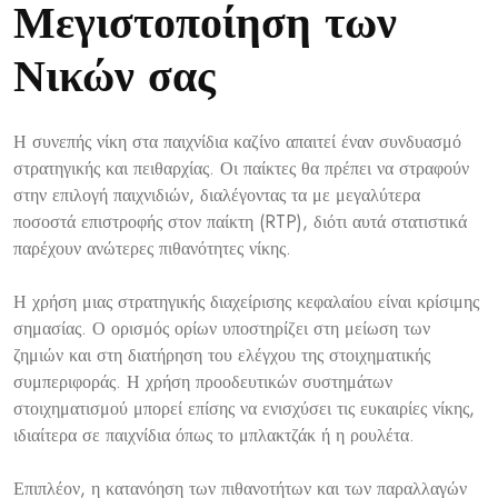
Μεγιστοποίηση των
Νικών σας
Η συνεπής νίκη στα παιχνίδια καζίνο απαιτεί έναν συνδυασμό
στρατηγικής και πειθαρχίας. Οι παίκτες θα πρέπει να στραφούν
στην επιλογή παιχνιδιών, διαλέγοντας τα με μεγαλύτερα
ποσοστά επιστροφής στον παίκτη (RTP), διότι αυτά στατιστικά
παρέχουν ανώτερες πιθανότητες νίκης.
Η χρήση μιας στρατηγικής διαχείρισης κεφαλαίου είναι κρίσιμης
σημασίας. Ο ορισμός ορίων υποστηρίζει στη μείωση των
ζημιών και στη διατήρηση του ελέγχου της στοιχηματικής
συμπεριφοράς. Η χρήση προοδευτικών συστημάτων
στοιχηματισμού μπορεί επίσης να ενισχύσει τις ευκαιρίες νίκης,
ιδιαίτερα σε παιχνίδια όπως το μπλακτζάκ ή η ρουλέτα.
Επιπλέον, η κατανόηση των πιθανοτήτων και των παραλλαγών