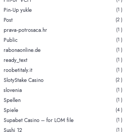
Pin-Up yukle
(1 )
Post
(2 )
prava-potrosaca.hr
(1 )
Public
(1 )
rabonaonline.de
(1 )
ready_text
(1 )
roobetitaly.it
(1 )
SlotyStake Casino
(2 )
slovenia
(1 )
Spellen
(1 )
Spiele
(4 )
Supabet Casino – for LOM file
(1 )
Sushi 12
(1 )