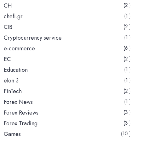
CH
(2 )
chefi.gr
(1 )
CIB
(2 )
Cryptocurrency service
(1 )
e-commerce
(6 )
EC
(2 )
Education
(1 )
elon 3
(1 )
FinTech
(2 )
Forex News
(1 )
Forex Reviews
(3 )
Forex Trading
(3 )
Games
(10 )