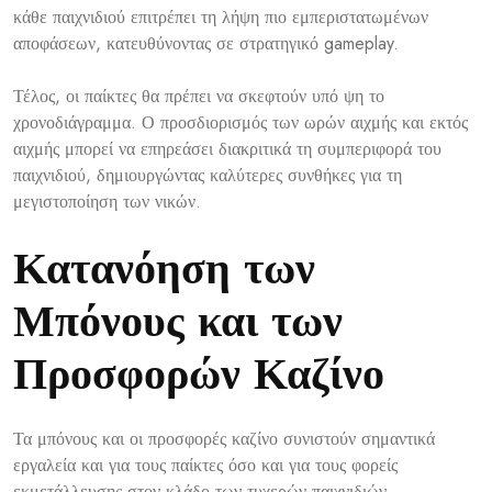
κάθε παιχνιδιού επιτρέπει τη λήψη πιο εμπεριστατωμένων
αποφάσεων, κατευθύνοντας σε στρατηγικό gameplay.
Τέλος, οι παίκτες θα πρέπει να σκεφτούν υπό ψη το
χρονοδιάγραμμα. Ο προσδιορισμός των ωρών αιχμής και εκτός
αιχμής μπορεί να επηρεάσει διακριτικά τη συμπεριφορά του
παιχνιδιού, δημιουργώντας καλύτερες συνθήκες για τη
μεγιστοποίηση των νικών.
Κατανόηση των
Μπόνους και των
Προσφορών Καζίνο
Τα μπόνους και οι προσφορές καζίνο συνιστούν σημαντικά
εργαλεία και για τους παίκτες όσο και για τους φορείς
εκμετάλλευσης στον κλάδο των τυχερών παιχνιδιών.