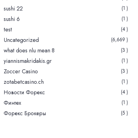
sushi 22
(1 )
sushi 6
(1 )
test
(4 )
Uncategorized
(6,669 )
what does nlu mean 8
(3 )
yiannismakridakis.gr
(1 )
Zoccer Casino
(3 )
zotabetcasino.ch
(1 )
Новости Форекс
(4 )
Финтех
(1 )
Форекс Брокеры
(5 )