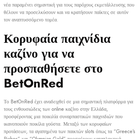
νέα παραμένει σημαντική για τους παρόχους εκμετάλλευσης που
θέλουν να προσελκύσουν και να κρατήσουν παίκτες σε αυτόν
τον αναπτυσσόμενο τομέα.
Κορυφαία παιχνίδια
καζίνο για να
προσπαθήσετε στο
BetOnRed
Το BetOnRed έχει αναδειχθεί σε μια σημαντική πλατφόρμα για
τους ενθουσιώδεις των online καζίνο στην Ελλάδα,
προσφέροντας μια ποικιλία συναρπαστικών παιχνιδιών που
ικανοποιούν ποικίλα γούστα. Μεταξύ των κορυφαίων
προτάσεων, τα αγαπημένα των παικτών slots όπως τα “Greece’s
Riches” και “Olympian Gold” προσφέρουν καταπληκτικά