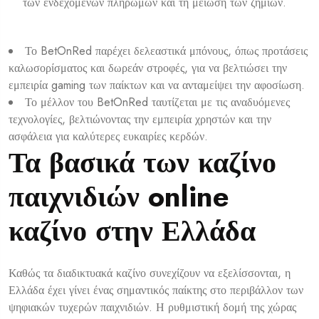
των ενδεχόμενων πληρωμών και τη μείωση των ζημιών.
Το BetOnRed παρέχει δελεαστικά μπόνους, όπως προτάσεις
καλωσορίσματος και δωρεάν στροφές, για να βελτιώσει την
εμπειρία gaming των παίκτων και να ανταμείψει την αφοσίωση.
Το μέλλον του BetOnRed ταυτίζεται με τις αναδυόμενες
τεχνολογίες, βελτιώνοντας την εμπειρία χρηστών και την
ασφάλεια για καλύτερες ευκαιρίες κερδών.
Τα βασικά των καζίνο
παιχνιδιών online
καζίνο στην Ελλάδα
Καθώς τα διαδικτυακά καζίνο συνεχίζουν να εξελίσσονται, η
Ελλάδα έχει γίνει ένας σημαντικός παίκτης στο περιβάλλον των
ψηφιακών τυχερών παιχνιδιών. Η ρυθμιστική δομή της χώρας