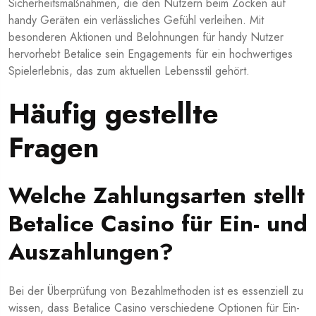
Sicherheitsmaßnahmen, die den Nutzern beim Zocken auf
handy Geräten ein verlässliches Gefühl verleihen. Mit
besonderen Aktionen und Belohnungen für handy Nutzer
hervorhebt Betalice sein Engagements für ein hochwertiges
Spielerlebnis, das zum aktuellen Lebensstil gehört.
Häufig gestellte
Fragen
Welche Zahlungsarten stellt
Betalice Casino für Ein- und
Auszahlungen?
Bei der Überprüfung von Bezahlmethoden ist es essenziell zu
wissen, dass Betalice Casino verschiedene Optionen für Ein-