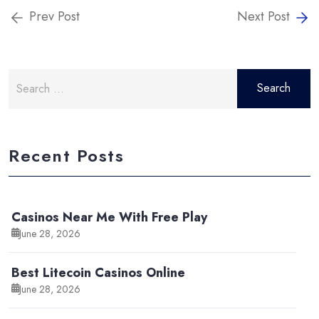
Prev Post
Next Post
Search
for:
Recent Posts
Casinos Near Me With Free Play
June 28, 2026
Best Litecoin Casinos Online
June 28, 2026