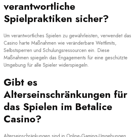
verantwortliche
Spielpraktiken sicher?
Um verantwortliches Spielen zu gewährleisten, verwendet das
Casino harte Maßnahmen wie veränderbare Wettlimits,
Selbstsperren und Schulungsressourcen ein. Diese
Maßnahmen spiegeln das Engagements für eine geschützte
Umgebung für alle Spieler widerspiegeln.
Gibt es
Alterseinschränkungen für
das Spielen im Betalice
Casino?
Alterseinschränkungen sind in Online-Gaming-Umgebungen