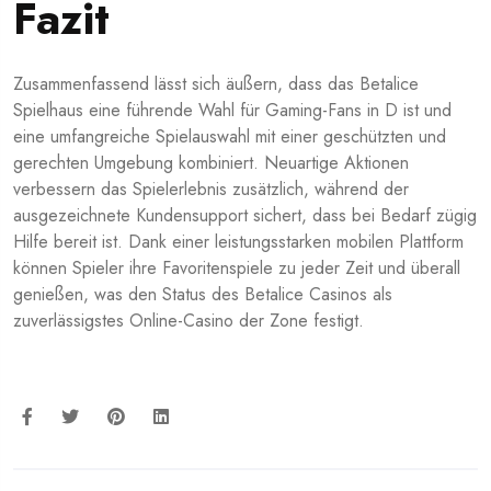
Fazit
Zusammenfassend lässt sich äußern, dass das Betalice
Spielhaus eine führende Wahl für Gaming-Fans in D ist und
eine umfangreiche Spielauswahl mit einer geschützten und
gerechten Umgebung kombiniert. Neuartige Aktionen
verbessern das Spielerlebnis zusätzlich, während der
ausgezeichnete Kundensupport sichert, dass bei Bedarf zügig
Hilfe bereit ist. Dank einer leistungsstarken mobilen Plattform
können Spieler ihre Favoritenspiele zu jeder Zeit und überall
genießen, was den Status des Betalice Casinos als
zuverlässigstes Online-Casino der Zone festigt.