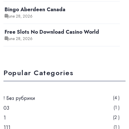
Bingo Aberdeen Canada
June 28, 2026
Free Slots No Download Casino World
June 28, 2026
Popular Categories
! Без рубрики
(4 )
03
(1 )
1
(2 )
111
(1 )