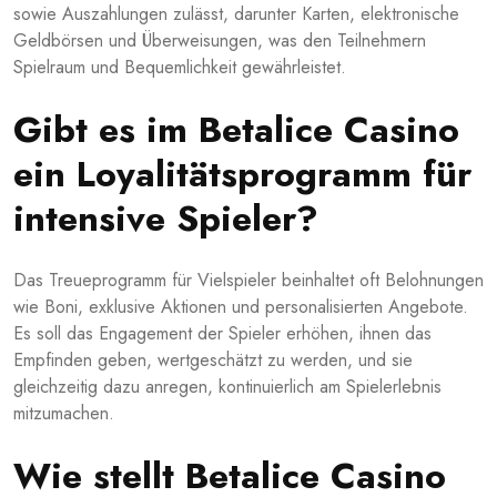
sowie Auszahlungen zulässt, darunter Karten, elektronische
Geldbörsen und Überweisungen, was den Teilnehmern
Spielraum und Bequemlichkeit gewährleistet.
Gibt es im Betalice Casino
ein Loyalitätsprogramm für
intensive Spieler?
Das Treueprogramm für Vielspieler beinhaltet oft Belohnungen
wie Boni, exklusive Aktionen und personalisierten Angebote.
Es soll das Engagement der Spieler erhöhen, ihnen das
Empfinden geben, wertgeschätzt zu werden, und sie
gleichzeitig dazu anregen, kontinuierlich am Spielerlebnis
mitzumachen.
Wie stellt Betalice Casino