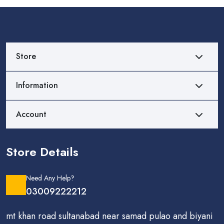
Store
Information
Account
Store Details
Need Any Help?
03009222212
mt khan road sultanabad near samad pulao and biyani