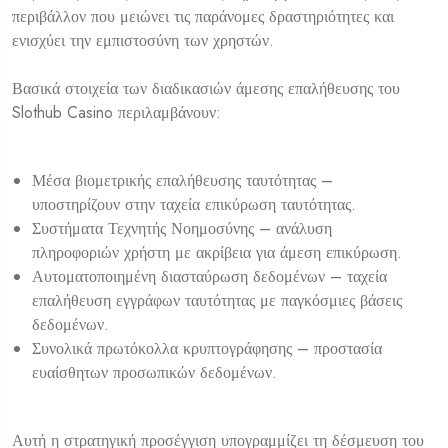
περιβάλλον που μειώνει τις παράνομες δραστηριότητες και
ενισχύει την εμπιστοσύνη των χρηστών.
Βασικά στοιχεία των διαδικασιών άμεσης επαλήθευσης του
Slothub Casino περιλαμβάνουν:
Μέσα βιομετρικής επαλήθευσης ταυτότητας –
υποστηρίζουν στην ταχεία επικύρωση ταυτότητας.
Συστήματα Τεχνητής Νοημοσύνης – ανάλυση
πληροφοριών χρήστη με ακρίβεια για άμεση επικύρωση.
Αυτοματοποιημένη διασταύρωση δεδομένων – ταχεία
επαλήθευση εγγράφων ταυτότητας με παγκόσμιες βάσεις
δεδομένων.
Συνολικά πρωτόκολλα κρυπτογράφησης – προστασία
ευαίσθητων προσωπικών δεδομένων.
Αυτή η στρατηγική προσέγγιση υπογραμμίζει τη δέσμευση του