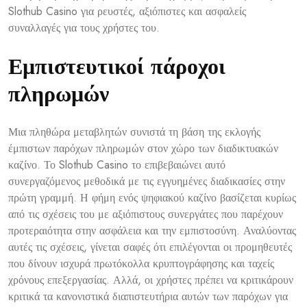
Slothub Casino για ρευστές, αξιόπιστες και ασφαλείς
συναλλαγές για τους χρήστες του.
Εμπιστευτικοί πάροχοι
πληρωμών
Μια πληθώρα μεταβλητών συνιστά τη βάση της εκλογής
έμπιστων παρόχων πληρωμών στον χώρο των διαδικτυακών
καζίνο. Το Slothub Casino το επιβεβαιώνει αυτό
συνεργαζόμενος μεθοδικά με τις εγγυημένες διαδικασίες στην
πρώτη γραμμή. Η φήμη ενός ψηφιακού καζίνο βασίζεται κυρίως
από τις σχέσεις του με αξιόπιστους συνεργάτες που παρέχουν
προτεραιότητα στην ασφάλεια και την εμπιστοσύνη. Αναλύοντας
αυτές τις σχέσεις, γίνεται σαφές ότι επιλέγονται οι προμηθευτές
που δίνουν ισχυρά πρωτόκολλα κρυπτογράφησης και ταχείς
χρόνους επεξεργασίας. Αλλά, οι χρήστες πρέπει να κριτικάρουν
κριτικά τα κανονιστικά διαπιστευτήρια αυτών των παρόχων για