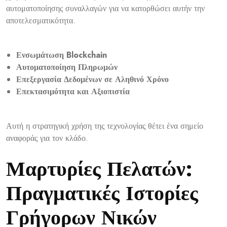
αυτοματοποίησης συναλλαγών για να κατορθώσει αυτήν την
αποτελεσματικότητα.
Ενσωμάτωση Blockchain
Αυτοματοποίηση Πληρωμών
Επεξεργασία Δεδομένων σε Αληθινό Χρόνο
Επεκτασιμότητα και Αξιοπιστία
Αυτή η στρατηγική χρήση της τεχνολογίας θέτει ένα σημείο
αναφοράς για τον κλάδο.
Μαρτυρίες Πελατών:
Πραγματικές Ιστορίες
Γρήγορων Νικών