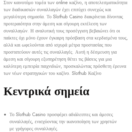
Στον καινοτόμο τομέα των online καζίνο, η αποτελεσματικότητα
των διαδικασιών συναλλαγών έχει επιτύχει συνεχώς και
μεγαλύτερη σημασία. Το Slothub Casino διακρίνεται δίνοντας
προτεραιότητα στην άμεση και σίγουρη εκτέλεση των
συναλλαγών. Η αναλυτική τους προσέγγιση βεβαιώνει ότι οι
παίκτες όχι μόνο έχουν έγκαιρη πρόσβαση στα κερδισμένα τους,
αλλά και ωφελούνται από ισχυρά μέτρα προστασίας που
προστατεύουν αυτές τις συναλλαγές. Αυτή η δέσμευση για
άμεση και σίγουρη εξυπηρέτηση θέτει τις βάσεις για μια
καλύτερη εμπειρία παιχνιδιών, προσκαλώντας πρόσθετη έρευνα
των νέων στρατηγικών του καζίνο.
Slothub Καζίνο
Κεντρικά σημεία
Το Slothub Casino προσφέρει αδιάλειπτες και άμεσες
συναλλαγές, ενισχύοντας την ικανοποίηση των χρηστών
με γρήγορες συναλλαγές.