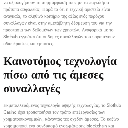
να αξιολογήσουν τη συμμόρφωσή τους με τα παγκόσμια
πρότυπα ασφαλείας. Παρά το ότι η τεχνική αριστεία είναι
αναγκαία, το αληθινό κριτήριο της αξίας ενός παρόχου
συναλλαγών είναι στην αμετάβλητη δέσμευση του για την
προστασία των δεδομένων των χρηστών. Αναφορικά με το
Slothub εγγυάται ότι οι δομές συναλλαγών του παραμένουν
αδιαπέραστες και έμπιστες.
Καινοτόμος τεχνολογία
πίσω από τις άμεσες
συναλλαγές
Εκμεταλλευόμενος τεχνολογία υψηλής τεχνολογίας, το Slothub
Casino έχει τροποποιήσει τον τρόπο επεξεργασίας των
χρηματοοικονομικών, κάνοντάς τες σχεδόν άμεσες. Το καζίνο
χρησιμοποιεί ένα συνδυασμό ενσωμάτωσης blockchain και