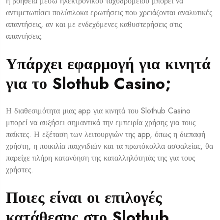
η βοήθεια μέσω ηλεκτρονικού ταχυδρομείου μπορεί να
αντιμετωπίσει πολύπλοκα ερωτήσεις που χρειάζονται αναλυτικές
απαντήσεις, αν και με ενδεχόμενες καθυστερήσεις στις
απαντήσεις.
Υπάρχει εφαρμογή για κινητά
για το Slothub Casino;
Η διαθεσιμότητα μιας app για κινητά του Slothub Casino
μπορεί να αυξήσει σημαντικά την εμπειρία χρήσης για τους
παίκτες. Η εξέταση των λειτουργιών της app, όπως η διεπαφή
χρήστη, η ποικιλία παιχνιδιών και τα πρωτόκολλα ασφαλείας, θα
παρείχε πλήρη κατανόηση της καταλληλότητάς της για τους
χρήστες.
Ποιες είναι οι επιλογές
κατάθεσης στο Slothub