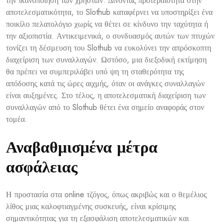
την ικανοποίηση των χρηστών. Δίνοντας προτεραιότητα στην
αποτελεσματικότητα, το Slothub καταφέρνει να υποστηρίξει ένα
ποικίλο πελατολόγιο χωρίς να θέτει σε κίνδυνο την ταχύτητα ή
την αξιοπιστία. Αντικειμενικά, ο συνδυασμός αυτών των πτυχών
τονίζει τη δέσμευση του Slothub να ευκολύνει την απρόσκοπτη
διαχείριση των συναλλαγών. Ωστόσο, μια διεξοδική εκτίμηση
θα πρέπει να συμπεριλάβει υπό ψη τη σταθερότητα της
απόδοσης κατά τις ώρες αιχμής, όταν οι ανάγκες συναλλαγών
είναι αυξημένες. Στο τέλος, η αποτελεσματική διαχείριση των
συναλλαγών από το Slothub θέτει ένα σημείο αναφοράς στον
τομέα.
Αναβαθμισμένα μέτρα
ασφάλειας
Η προστασία στα online τζόγος, όπως ακριβώς και ο θεμέλιος
λίθος μιας καλοφτιαγμένης συσκευής, είναι κρίσιμης
σημαντικότητας για τη εξασφάλιση αποτελεσματικών και