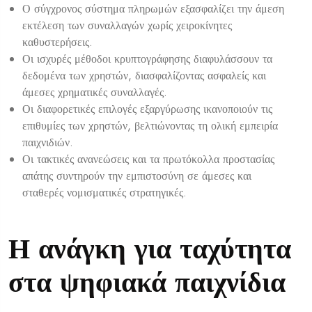
Ο σύγχρονος σύστημα πληρωμών εξασφαλίζει την άμεση
εκτέλεση των συναλλαγών χωρίς χειροκίνητες
καθυστερήσεις.
Οι ισχυρές μέθοδοι κρυπτογράφησης διαφυλάσσουν τα
δεδομένα των χρηστών, διασφαλίζοντας ασφαλείς και
άμεσες χρηματικές συναλλαγές.
Οι διαφορετικές επιλογές εξαργύρωσης ικανοποιούν τις
επιθυμίες των χρηστών, βελτιώνοντας τη ολική εμπειρία
παιχνιδιών.
Οι τακτικές ανανεώσεις και τα πρωτόκολλα προστασίας
απάτης συντηρούν την εμπιστοσύνη σε άμεσες και
σταθερές νομισματικές στρατηγικές.
Η ανάγκη για ταχύτητα
στα ψηφιακά παιχνίδια