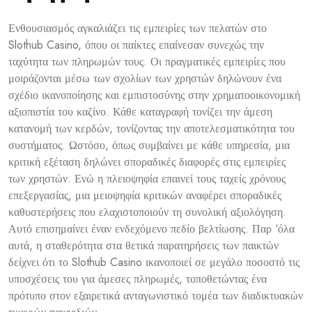
Ενθουσιασμός αγκαλιάζει τις εμπειρίες των πελατών στο
Slothub Casino, όπου οι παίκτες επαίνεσαν συνεχώς την
ταχύτητα των πληρωμών τους. Οι πραγματικές εμπειρίες που
μοιράζονται μέσω των σχολίων των χρηστών δηλώνουν ένα
σχέδιο ικανοποίησης και εμπιστοσύνης στην χρηματοοικονομική
αξιοπιστία του καζίνο. Κάθε καταγραφή τονίζει την άμεση
κατανομή των κερδών, τονίζοντας την αποτελεσματικότητα του
συστήματος. Ωστόσο, όπως συμβαίνει με κάθε υπηρεσία, μια
κριτική εξέταση δηλώνει σποραδικές διαφορές στις εμπειρίες
των χρηστών. Ενώ η πλειοψηφία επαινεί τους ταχείς χρόνους
επεξεργασίας, μια μειοψηφία κριτικών αναφέρει σποραδικές
καθυστερήσεις που ελαχιστοποιούν τη συνολική αξιολόγηση.
Αυτό επισημαίνει έναν ενδεχόμενο πεδίο βελτίωσης. Παρ ‘όλα
αυτά, η σταθερότητα στα θετικά παρατηρήσεις των παικτών
δείχνει ότι το Slothub Casino ικανοποιεί σε μεγάλο ποσοστό τις
υποσχέσεις του για άμεσες πληρωμές, τοποθετώντας ένα
πρότυπο στον εξαιρετικά ανταγωνιστικό τομέα των διαδικτυακών