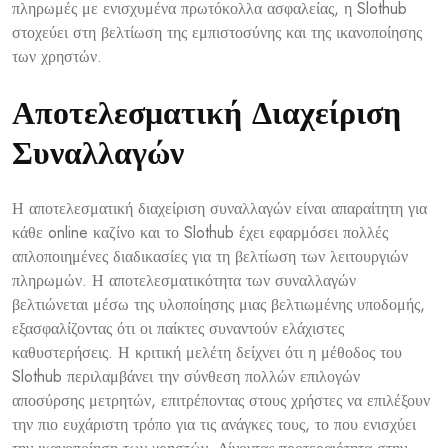
πληρωμές με ενισχυμένα πρωτόκολλα ασφαλείας, η Slothub
στοχεύει στη βελτίωση της εμπιστοσύνης και της ικανοποίησης
των χρηστών.
Αποτελεσματική Διαχείριση
Συναλλαγών
Η αποτελεσματική διαχείριση συναλλαγών είναι απαραίτητη για
κάθε online καζίνο και το Slothub έχει εφαρμόσει πολλές
απλοποιημένες διαδικασίες για τη βελτίωση των λειτουργιών
πληρωμών. Η αποτελεσματικότητα των συναλλαγών
βελτιώνεται μέσω της υλοποίησης μιας βελτιωμένης υποδομής,
εξασφαλίζοντας ότι οι παίκτες συναντούν ελάχιστες
καθυστερήσεις. Η κριτική μελέτη δείχνει ότι η μέθοδος του
Slothub περιλαμβάνει την σύνθεση πολλών επιλογών
αποσύρσης μετρητών, επιτρέποντας στους χρήστες να επιλέξουν
την πιο ευχάριστη τρόπο για τις ανάγκες τους, το που ενισχύει