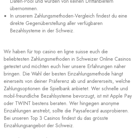
Daten-Pool und wurden von keinen Drittanbietern
übernommen.
In unserem Zahlungsmethoden-Vergleich findest du eine
direkte Gegenüberstellung aller verfügbaren
Bezahlsysteme in der Schweiz.
Wir haben für
top casino en ligne suisse
euch die
beliebtesten Zahlungsmethoden in Schweizer Online Casinos
getestet und möchten euch hier unsere Erfahrungen näher
bringen. Die Wahl der besten Einzahlungsmethode hängt
einerseits von deiner Präferenz ab und andererseits, welche
Zahlungsoptionen die Spielbank anbietet. Wer schnelle und
mobil-freundliche Bezahlsysteme bevorzugt, ist mit Apple Pay
oder TWINT bestens beraten. Wer hingegen anonyme
Einzahlungen anstrebt, sollte die Paysafecard ausprobieren.
Bei unseren Top 3 Casinos findest du das grösste
Einzahlungsangebot der Schweiz.