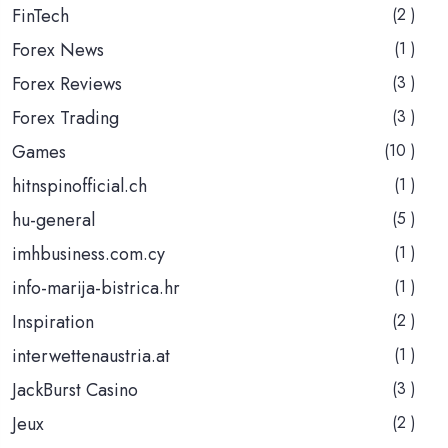
FinTech
(2 )
Forex News
(1 )
Forex Reviews
(3 )
Forex Trading
(3 )
Games
(10 )
hitnspinofficial.ch
(1 )
hu-general
(5 )
imhbusiness.com.cy
(1 )
info-marija-bistrica.hr
(1 )
Inspiration
(2 )
interwettenaustria.at
(1 )
JackBurst Casino
(3 )
Jeux
(2 )