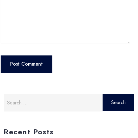
Search
for:
Recent Posts