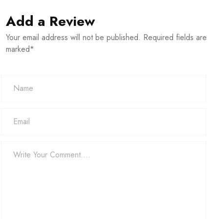
Add a Review
Your email address will not be published. Required fields are
marked*