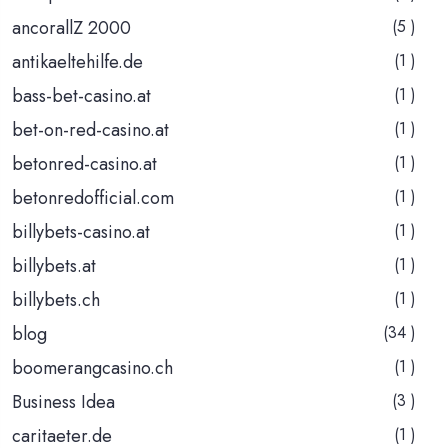
ancorallZ 2000
(5 )
antikaeltehilfe.de
(1 )
bass-bet-casino.at
(1 )
bet-on-red-casino.at
(1 )
betonred-casino.at
(1 )
betonredofficial.com
(1 )
billybets-casino.at
(1 )
billybets.at
(1 )
billybets.ch
(1 )
blog
(34 )
boomerangcasino.ch
(1 )
Business Idea
(3 )
caritaeter.de
(1 )