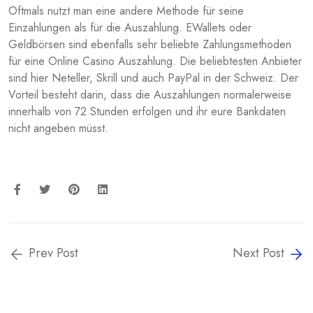
Oftmals nutzt man eine andere Methode für seine
Einzahlungen als für die Auszahlung. EWallets oder
Geldbörsen sind ebenfalls sehr beliebte Zahlungsmethoden
für eine Online Casino Auszahlung. Die beliebtesten Anbieter
sind hier Neteller, Skrill und auch PayPal in der Schweiz. Der
Vorteil besteht darin, dass die Auszahlungen normalerweise
innerhalb von 72 Stunden erfolgen und ihr eure Bankdaten
nicht angeben müsst.
Prev Post
Next Post