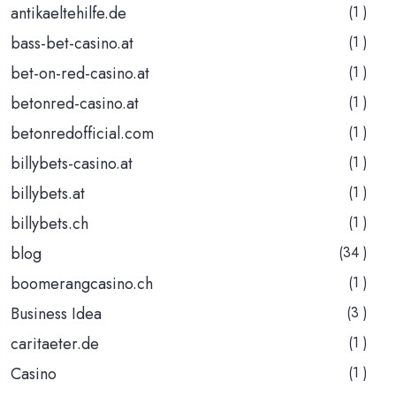
antikaeltehilfe.de
(1 )
bass-bet-casino.at
(1 )
bet-on-red-casino.at
(1 )
betonred-casino.at
(1 )
betonredofficial.com
(1 )
billybets-casino.at
(1 )
billybets.at
(1 )
billybets.ch
(1 )
blog
(34 )
boomerangcasino.ch
(1 )
Business Idea
(3 )
caritaeter.de
(1 )
Casino
(1 )