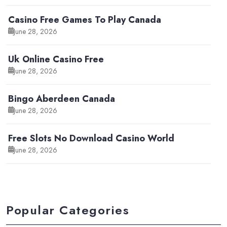
Casino Free Games To Play Canada
June 28, 2026
Uk Online Casino Free
June 28, 2026
Bingo Aberdeen Canada
June 28, 2026
Free Slots No Download Casino World
June 28, 2026
Popular Categories