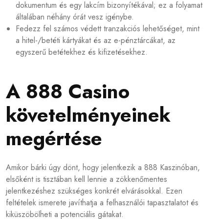
dokumentum és egy lakcím bizonyítékával; ez a folyamat
általában néhány órát vesz igénybe.
Fedezz fel számos védett tranzakciós lehetőséget, mint
a hitel-/betéti kártyákat és az e-pénztárcákat, az
egyszerű betétekhez és kifizetésekhez.
A 888 Casino
követelményeinek
megértése
Amikor bárki úgy dönt, hogy jelentkezik a 888 Kaszinóban,
elsőként is tisztában kell lennie a zökkenőmentes
jelentkezéshez szükséges konkrét elvárásokkal. Ezen
feltételek ismerete javíthatja a felhasználói tapasztalatot és
kiküszöbölheti a potenciális gátakat.