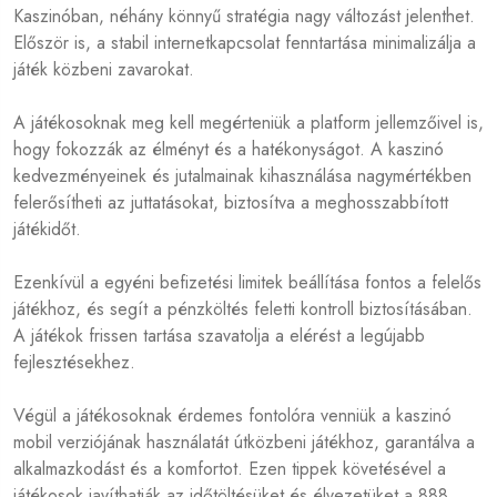
Kaszinóban, néhány könnyű stratégia nagy változást jelenthet.
Először is, a stabil internetkapcsolat fenntartása minimalizálja a
játék közbeni zavarokat.
A játékosoknak meg kell megérteniük a platform jellemzőivel is,
hogy fokozzák az élményt és a hatékonyságot. A kaszinó
kedvezményeinek és jutalmainak kihasználása nagymértékben
felerősítheti az juttatásokat, biztosítva a meghosszabbított
játékidőt.
Ezenkívül a egyéni befizetési limitek beállítása fontos a felelős
játékhoz, és segít a pénzköltés feletti kontroll biztosításában.
A játékok frissen tartása szavatolja a elérést a legújabb
fejlesztésekhez.
Végül a játékosoknak érdemes fontolóra venniük a kaszinó
mobil verziójának használatát útközbeni játékhoz, garantálva a
alkalmazkodást és a komfortot. Ezen tippek követésével a
játékosok javíthatják az időtöltésüket és élvezetüket a 888