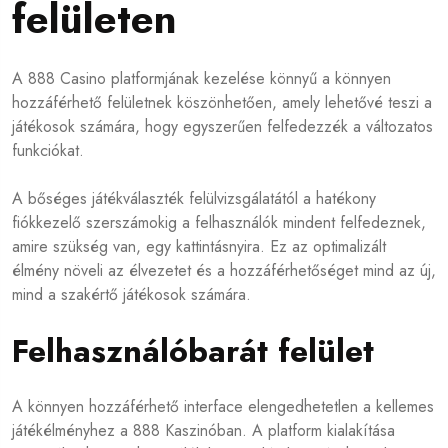
felületen
A 888 Casino platformjának kezelése könnyű a könnyen
hozzáférhető felületnek köszönhetően, amely lehetővé teszi a
játékosok számára, hogy egyszerűen felfedezzék a változatos
funkciókat.
A bőséges játékválaszték felülvizsgálatától a hatékony
fiókkezelő szerszámokig a felhasználók mindent felfedeznek,
amire szükség van, egy kattintásnyira. Ez az optimalizált
élmény növeli az élvezetet és a hozzáférhetőséget mind az új,
mind a szakértő játékosok számára.
Felhasználóbarát felület
A könnyen hozzáférhető interface elengedhetetlen a kellemes
játékélményhez a 888 Kaszinóban. A platform kialakítása