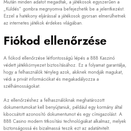
Miután minden adatot megadtak, a játékosok egyszerűen a
„Küldés” gombra megnyomva befejezhetik be a jelentkezést.
Ezzel a hatékony eljárással a játékosok gyorsan elmerülhetnek
az internetes játékok érdekes világában.
Fiókod ellenőrzése
A fiókod ellenőrzése létfontosságú lépés a 888 Kaszinó
védett játékkörnyezet biztosításához. Ez a folyamat garantálja,
hogy a felhasználók tényleg azok, akiknek mondják magukat,
védi a privát információkat és megakadályozza a
szélhámosságokat.
Az ellenőrzéshez a felhasználóknak meghatározott
dokumentumokat kell benyújtaniuk, például egy kormány által
kibocsátott azonosító dokumentumot és egy címigazolást. A
888 Casino modern titkosítási technológiákat alkalmaz, melyek
biztonságossá és bizalmassá teszik ezt az adatátvitelt.