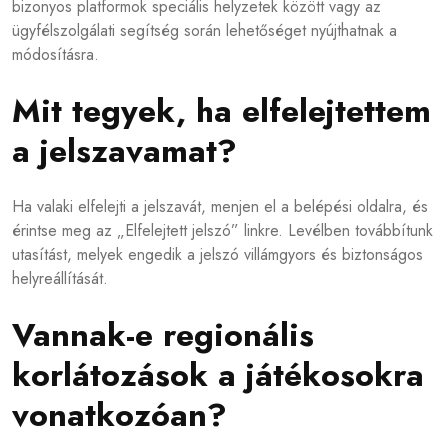
bizonyos platformok speciális helyzetek között vagy az
ügyfélszolgálati segítség során lehetőséget nyújthatnak a
módosításra.
Mit tegyek, ha elfelejtettem
a jelszavamat?
Ha valaki elfelejti a jelszavát, menjen el a belépési oldalra, és
érintse meg az „Elfelejtett jelszó” linkre. Levélben továbbítunk
utasítást, melyek engedik a jelszó villámgyors és biztonságos
helyreállítását.
Vannak-e regionális
korlátozások a játékosokra
vonatkozóan?