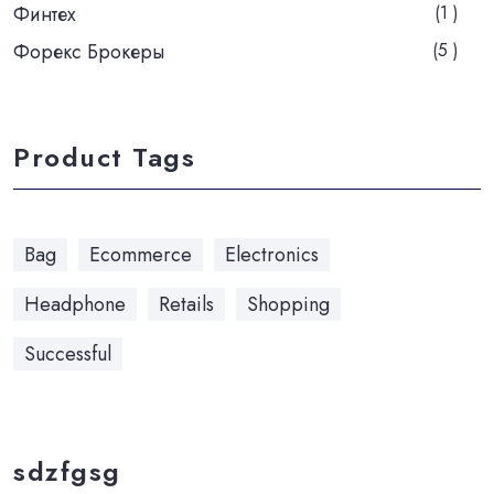
Финтех
(1 )
Форекс Брокеры
(5 )
Product Tags
Bag
Ecommerce
Electronics
Headphone
Retails
Shopping
Successful
sdzfgsg