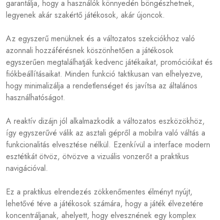
garantálja, hogy a használók könnyedén böngészhetnek,
legyenek akár szakértő játékosok, akár újoncok.
Az egyszerű menüknek és a változatos szekciókhoz való
azonnali hozzáférésnek köszönhetően a játékosok
egyszerűen megtalálhatják kedvenc játékaikat, promócióikat és
fiókbeállításaikat. Minden funkció taktikusan van elhelyezve,
hogy minimalizálja a rendetlenséget és javítsa az általános
használhatóságot.
A reaktív dizájn jól alkalmazkodik a változatos eszközökhöz,
így egyszerűvé válik az asztali gépről a mobilra való váltás a
funkcionalitás elvesztése nélkül. Ezenkívül a interface modern
esztétikát ötvöz, ötvözve a vizuális vonzerőt a praktikus
navigációval.
Ez a praktikus elrendezés zökkenőmentes élményt nyújt,
lehetővé téve a játékosok számára, hogy a játék élvezetére
koncentráljanak, ahelyett, hogy elvesznének egy komplex