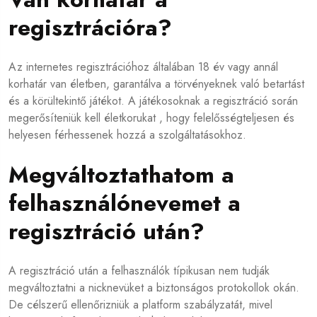
regisztrációra?
Az internetes regisztrációhoz általában 18 év vagy annál
korhatár van életben, garantálva a törvényeknek való betartást
és a körültekintő játékot. A játékosoknak a regisztráció során
megerősíteniük kell életkorukat , hogy felelősségteljesen és
helyesen férhessenek hozzá a szolgáltatásokhoz.
Megváltoztathatom a
felhasználónevemet a
regisztráció után?
A regisztráció után a felhasználók típikusan nem tudják
megváltoztatni a nicknevüket a biztonságos protokollok okán.
De célszerű ellenőrizniük a platform szabályzatát, mivel