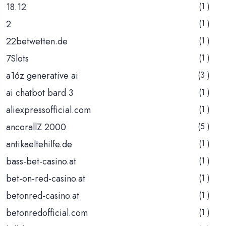
18.12
(1 )
2
(1 )
22betwetten.de
(1 )
7Slots
(1 )
a16z generative ai
(3 )
ai chatbot bard 3
(1 )
aliexpressofficial.com
(1 )
ancorallZ 2000
(5 )
antikaeltehilfe.de
(1 )
bass-bet-casino.at
(1 )
bet-on-red-casino.at
(1 )
betonred-casino.at
(1 )
betonredofficial.com
(1 )