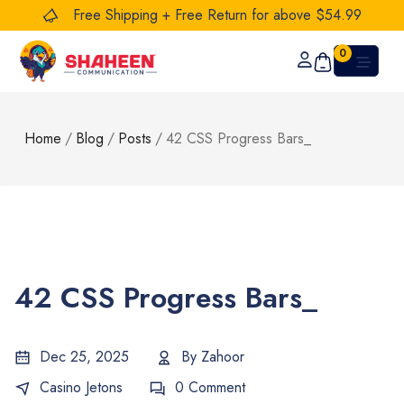
Free Shipping + Free Return for above $54.99
0
Home
/
Blog
/
Posts
/
42 CSS Progress Bars_
42 CSS Progress Bars_
Dec 25, 2025
By
Zahoor
Casino Jetons
0 Comment