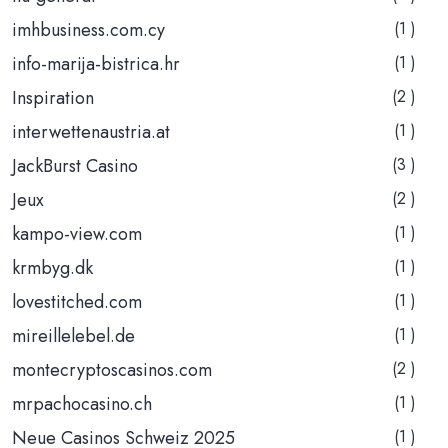
imhbusiness.com.cy
(1 )
info-marija-bistrica.hr
(1 )
Inspiration
(2 )
interwettenaustria.at
(1 )
JackBurst Casino
(3 )
Jeux
(2 )
kampo-view.com
(1 )
krmbyg.dk
(1 )
lovestitched.com
(1 )
mireillelebel.de
(1 )
montecryptoscasinos.com
(2 )
mrpachocasino.ch
(1 )
Neue Casinos Schweiz 2025
(1 )