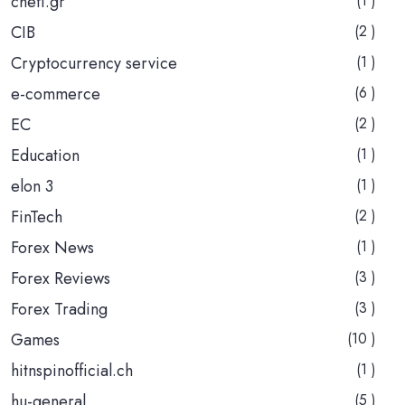
chefi.gr
(1 )
CIB
(2 )
Cryptocurrency service
(1 )
e-commerce
(6 )
EC
(2 )
Education
(1 )
elon 3
(1 )
FinTech
(2 )
Forex News
(1 )
Forex Reviews
(3 )
Forex Trading
(3 )
Games
(10 )
hitnspinofficial.ch
(1 )
hu-general
(5 )