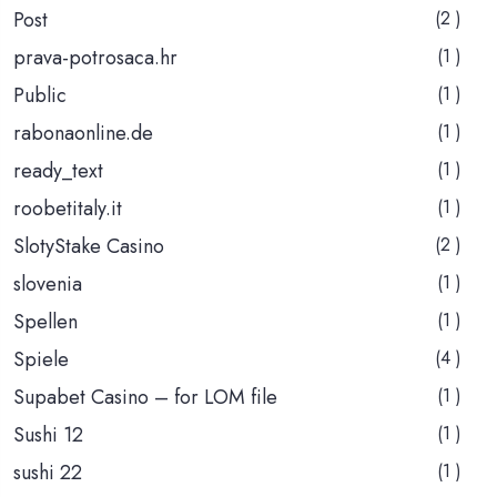
Post
(2 )
prava-potrosaca.hr
(1 )
Public
(1 )
rabonaonline.de
(1 )
ready_text
(1 )
roobetitaly.it
(1 )
SlotyStake Casino
(2 )
slovenia
(1 )
Spellen
(1 )
Spiele
(4 )
Supabet Casino – for LOM file
(1 )
Sushi 12
(1 )
sushi 22
(1 )