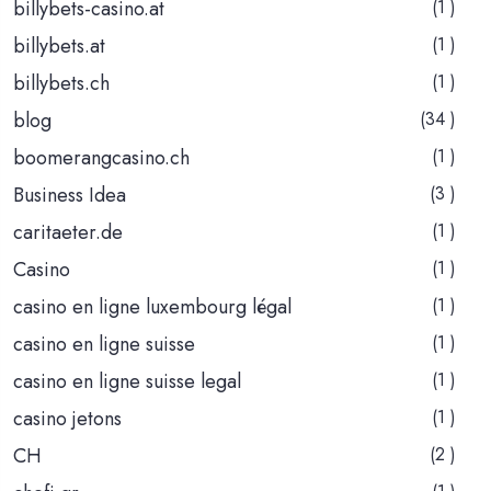
billybets-casino.at
(1 )
billybets.at
(1 )
billybets.ch
(1 )
blog
(34 )
boomerangcasino.ch
(1 )
Business Idea
(3 )
caritaeter.de
(1 )
Casino
(1 )
casino en ligne luxembourg légal
(1 )
casino en ligne suisse
(1 )
casino en ligne suisse legal
(1 )
casino jetons
(1 )
CH
(2 )