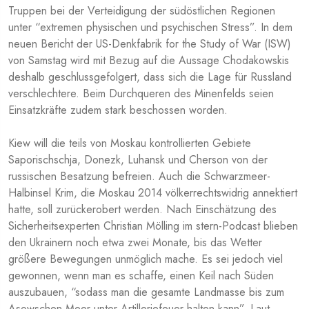
Truppen bei der Verteidigung der südöstlichen Regionen
unter “extremen physischen und psychischen Stress”. In dem
neuen Bericht der US-Denkfabrik for the Study of War (ISW)
von Samstag wird mit Bezug auf die Aussage Chodakowskis
deshalb geschlussgefolgert, dass sich die Lage für Russland
verschlechtere. Beim Durchqueren des Minenfelds seien
Einsatzkräfte zudem stark beschossen worden.
Kiew will die teils von Moskau kontrollierten Gebiete
Saporischschja, Donezk, Luhansk und Cherson von der
russischen Besatzung befreien. Auch die Schwarzmeer-
Halbinsel Krim, die Moskau 2014 völkerrechtswidrig annektiert
hatte, soll zurückerobert werden. Nach Einschätzung des
Sicherheitsexperten Christian Mölling im stern-Podcast blieben
den Ukrainern noch etwa zwei Monate, bis das Wetter
größere Bewegungen unmöglich mache. Es sei jedoch viel
gewonnen, wenn man es schaffe, einen Keil nach Süden
auszubauen, “sodass man die gesamte Landmasse bis zum
Asowschen Meer unter Artilleriefeuer halten kann”. Laut