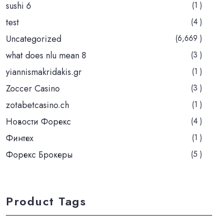
sushi 6
(1 )
test
(4 )
Uncategorized
(6,669 )
what does nlu mean 8
(3 )
yiannismakridakis.gr
(1 )
Zoccer Casino
(3 )
zotabetcasino.ch
(1 )
Новости Форекс
(4 )
Финтех
(1 )
Форекс Брокеры
(5 )
Product Tags