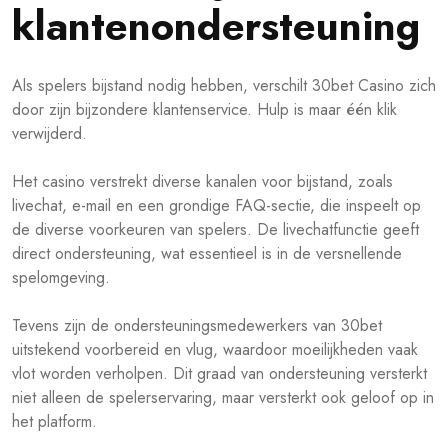
klantenondersteuning
Als spelers bijstand nodig hebben, verschilt 30bet Casino zich
door zijn bijzondere klantenservice. Hulp is maar één klik
verwijderd.
Het casino verstrekt diverse kanalen voor bijstand, zoals
livechat, e-mail en een grondige FAQ-sectie, die inspeelt op
de diverse voorkeuren van spelers. De livechatfunctie geeft
direct ondersteuning, wat essentieel is in de versnellende
spelomgeving.
Tevens zijn de ondersteuningsmedewerkers van 30bet
uitstekend voorbereid en vlug, waardoor moeilijkheden vaak
vlot worden verholpen. Dit graad van ondersteuning versterkt
niet alleen de spelerservaring, maar versterkt ook geloof op in
het platform.