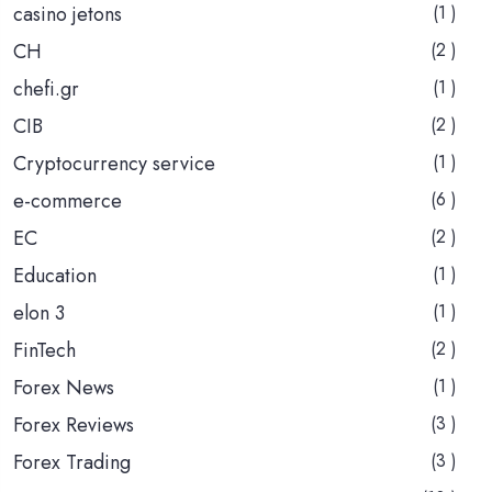
casino jetons
(1 )
CH
(2 )
chefi.gr
(1 )
CIB
(2 )
Cryptocurrency service
(1 )
e-commerce
(6 )
EC
(2 )
Education
(1 )
elon 3
(1 )
FinTech
(2 )
Forex News
(1 )
Forex Reviews
(3 )
Forex Trading
(3 )