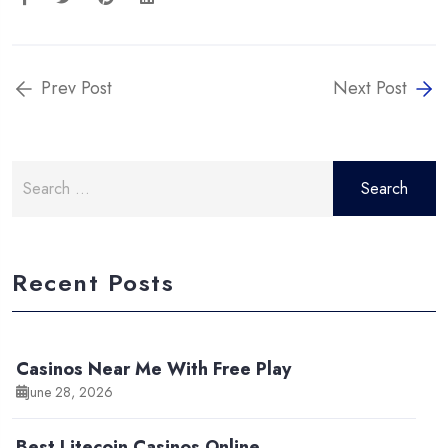
Prev Post
Next Post
Search
for:
Recent Posts
Casinos Near Me With Free Play
June 28, 2026
Best Litecoin Casinos Online