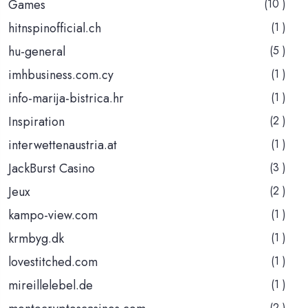
Games
(10 )
hitnspinofficial.ch
(1 )
hu-general
(5 )
imhbusiness.com.cy
(1 )
info-marija-bistrica.hr
(1 )
Inspiration
(2 )
interwettenaustria.at
(1 )
JackBurst Casino
(3 )
Jeux
(2 )
kampo-view.com
(1 )
krmbyg.dk
(1 )
lovestitched.com
(1 )
mireillelebel.de
(1 )
(2 )