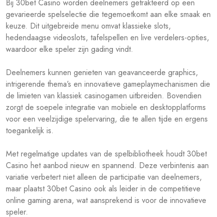
Bij 30bet Casino worden deelnemers getrakteerd op een
gevarieerde spelselectie die tegemoetkomt aan elke smaak en
keuze. Dit uitgebreide menu omvat klassieke slots,
hedendaagse videoslots, tafelspellen en live verdelers-opties,
waardoor elke speler zijn gading vindt.
Deelnemers kunnen genieten van geavanceerde graphics,
intrigerende thema’s en innovatieve gameplaymechanismen die
de limieten van klassiek casinogamen uitbreiden. Bovendien
zorgt de soepele integratie van mobiele en desktopplatforms
voor een veelzijdige spelervaring, die te allen tijde en ergens
toegankelijk is.
Met regelmatige updates van de spelbibliotheek houdt 30bet
Casino het aanbod nieuw en spannend. Deze verbintenis aan
variatie verbetert niet alleen de participatie van deelnemers,
maar plaatst 30bet Casino ook als leider in de competitieve
online gaming arena, wat aansprekend is voor de innovatieve
speler.