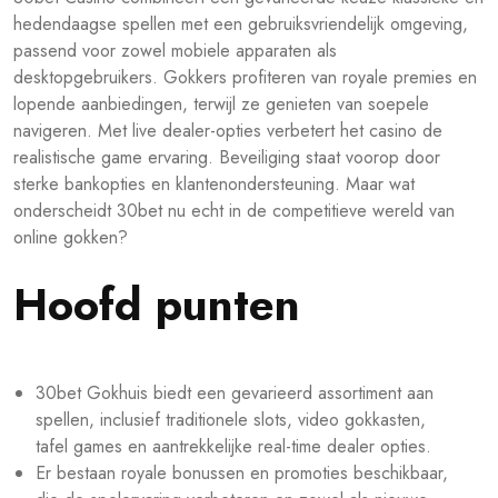
hedendaagse spellen met een gebruiksvriendelijk omgeving,
passend voor zowel mobiele apparaten als
desktopgebruikers. Gokkers profiteren van royale premies en
lopende aanbiedingen, terwijl ze genieten van soepele
navigeren. Met live dealer-opties verbetert het casino de
realistische game ervaring. Beveiliging staat voorop door
sterke bankopties en klantenondersteuning. Maar wat
onderscheidt 30bet nu echt in de competitieve wereld van
online gokken?
Hoofd punten
30bet Gokhuis biedt een gevarieerd assortiment aan
spellen, inclusief traditionele slots, video gokkasten,
tafel games en aantrekkelijke real-time dealer opties.
Er bestaan royale bonussen en promoties beschikbaar,