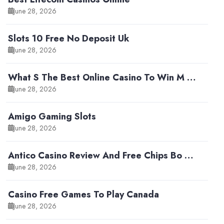
June 28, 2026
Slots 10 Free No Deposit Uk
June 28, 2026
What S The Best Online Casino To Win M …
June 28, 2026
Amigo Gaming Slots
June 28, 2026
Antico Casino Review And Free Chips Bo …
June 28, 2026
Casino Free Games To Play Canada
June 28, 2026