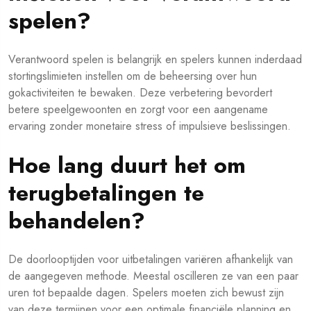
spelen?
Verantwoord spelen is belangrijk en spelers kunnen inderdaad
stortingslimieten instellen om de beheersing over hun
gokactiviteiten te bewaken. Deze verbetering bevordert
betere speelgewoonten en zorgt voor een aangename
ervaring zonder monetaire stress of impulsieve beslissingen.
Hoe lang duurt het om
terugbetalingen te
behandelen?
De doorlooptijden voor uitbetalingen variëren afhankelijk van
de aangegeven methode. Meestal oscilleren ze van een paar
uren tot bepaalde dagen. Spelers moeten zich bewust zijn
van deze termijnen voor een optimale financiële planning en