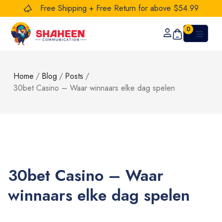
Free Shipping + Free Return for above $54.99
0
Home
/
Blog
/
Posts
/
30bet Casino – Waar winnaars elke dag spelen
30bet Casino – Waar
winnaars elke dag spelen