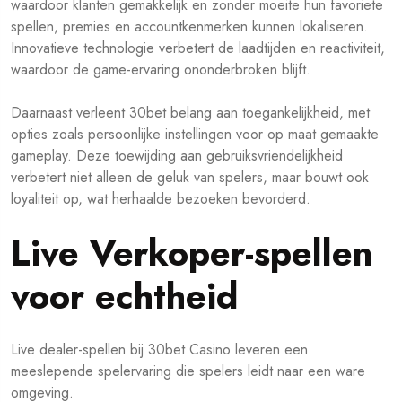
waardoor klanten gemakkelijk en zonder moeite hun favoriete
spellen, premies en accountkenmerken kunnen lokaliseren.
Innovatieve technologie verbetert de laadtijden en reactiviteit,
waardoor de game-ervaring ononderbroken blijft.
Daarnaast verleent 30bet belang aan toegankelijkheid, met
opties zoals persoonlijke instellingen voor op maat gemaakte
gameplay. Deze toewijding aan gebruiksvriendelijkheid
verbetert niet alleen de geluk van spelers, maar bouwt ook
loyaliteit op, wat herhaalde bezoeken bevorderd.
Live Verkoper-spellen
voor echtheid
Live dealer-spellen bij 30bet Casino leveren een
meeslepende spelervaring die spelers leidt naar een ware
omgeving.