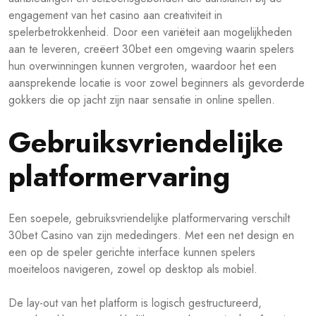
engagement van het casino aan creativiteit in
spelerbetrokkenheid. Door een variëteit aan mogelijkheden
aan te leveren, creëert 30bet een omgeving waarin spelers
hun overwinningen kunnen vergroten, waardoor het een
aansprekende locatie is voor zowel beginners als gevorderde
gokkers die op jacht zijn naar sensatie in online spellen.
Gebruiksvriendelijke
platformervaring
Een soepele, gebruiksvriendelijke platformervaring verschilt
30bet Casino van zijn mededingers. Met een net design en
een op de speler gerichte interface kunnen spelers
moeiteloos navigeren, zowel op desktop als mobiel.
De lay-out van het platform is logisch gestructureerd,