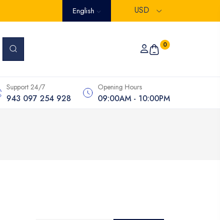
USD
English
0
Support 24/7
Opening Hours
943 097 254 928
09:00AM - 10:00PM