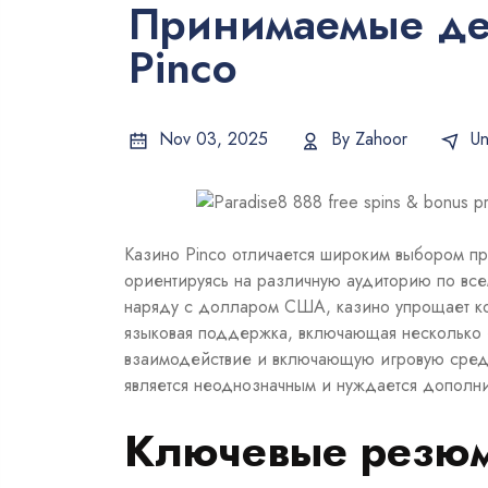
Принимаемые ден
Pinco
Nov 03, 2025
By
Zahoor
Un
Казино
Pinco
отличается широким выбором пр
ориентируясь на различную аудиторию по все
наряду с долларом США, казино упрощает к
языковая поддержка, включающая несколько е
взаимодействие и включающую игровую среду
является неоднозначным и нуждается дополни
Ключевые резю