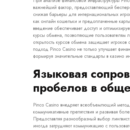
При анализе финансовой инфраструктуры Pinc
важнейший фактор, предоставляющий беспереб
снижая барьеры для интернациональных игрок
как онлайн кошельки и предоплаченные карты
введение обеспечивает доступ и оптимизируе
курсы обмена, позволяющие пользователям ле
открытость курсов обмена защищает игроков 
подход Pinco Casino не только улучшает фина
формируя значительные стандарты в казино и
Языковая сопро
пробелов в общ
Pinco Casino внедряет всеобъемлющий метод 
коммуникативные препятствия и развивая бо
Предоставляя разнообразный выбор лингвисти
иногда затрудняют коммуникацию с пользова