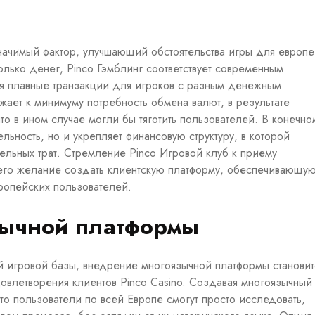
начимый фактор, улучшающий обстоятельства игры для европе
лько денег, Pinco Гэмблинг соответствует современным
я плавные транзакции для игроков с разным денежным
ает к минимуму потребность обмена валют, в результате
то в ином случае могли бы тяготить пользователей. В конечно
льность, но и укрепляет финансовую структуру, в которой
тельных трат. Стремление Pinco Игровой клуб к приему
его желание создать клиентскую платформу, обеспечивающу
вропейских пользователей.
зычной платформы
й игровой базы, внедрение многоязычной платформы становит
овлетворения клиентов Pinco Casino. Создавая многоязычный
что пользователи по всей Европе смогут просто исследовать,