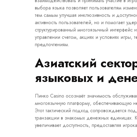
взаимодействовать и принимать участие в игр
выбора языка позволяет пользователям измен
тем самым улучшая инклюзивность и доступно
активность пользователей, но и помогает уд
структурированный многоязычный интерфейс 
управлении счетом, акциях и условиях игры, 
предпочтениям.
Азиатский секто
языковых и ден
Пинко Casino осознаёт значимость обслужива
многоязычную платформу, обеспечивающую н
Этот тактический подход сопровождается под
транзакции в знакомых денежных единицах. К
увеличивает доступность, предоставляя игрок