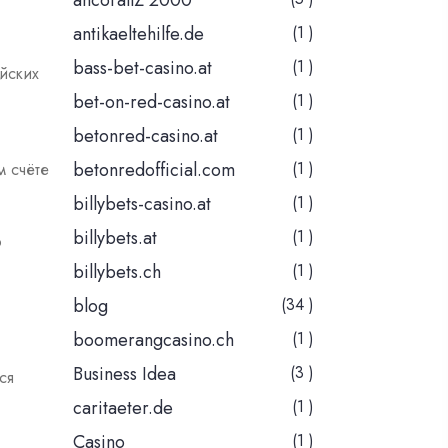
ancorallZ 2000
antikaeltehilfe.de
(1 )
bass-bet-casino.at
(1 )
йских
bet-on-red-casino.at
(1 )
betonred-casino.at
(1 )
betonredofficial.com
(1 )
м счёте
billybets-casino.at
(1 )
billybets.at
(1 )
ю
billybets.ch
(1 )
blog
(34 )
boomerangcasino.ch
(1 )
Business Idea
(3 )
ся
caritaeter.de
(1 )
Casino
(1 )