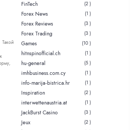
FinTech
(2 )
Forex News
(1 )
Forex Reviews
(3 )
Forex Trading
(3 )
 Такой
Games
(10 )
hitnspinofficial.ch
(1 )
к
hu-general
(5 )
орму,
imhbusiness.com.cy
(1 )
info-marija-bistrica.hr
(1 )
Inspiration
(2 )
interwettenaustria.at
(1 )
JackBurst Casino
(3 )
Jeux
(2 )