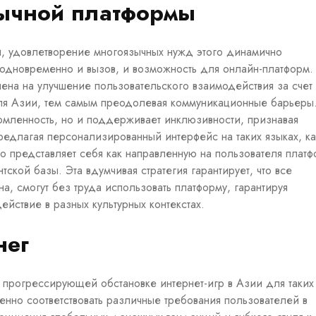
ычной платформы
и, удовлетворение многоязычных нужд этого динамично
одновременно и вызов, и возможность для онлайн-платформ.
лена на улучшение пользовательского взаимодействия за счет
ля Азии, тем самым преодолевая коммуникационные барьеры.
омленность, но и поддерживает инклюзивности, признавая
едлагая персонализированный интерфейс на таких языках, ка
no представляет себя как направленную на пользователя платф
кой базы. Эта вдумчивая стратегия гарантирует, что все
а, смогут без труда использовать платформу, гарантируя
йствие в разных культурных контекстах.
нег
прогрессирующей обстановке интернет-игр в Азии для таких
венно соответствовать различные требования пользователей в