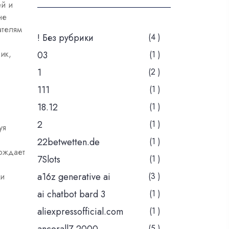
ей и
не
ателям
! Без рубрики
(4 )
ик,
03
(1 )
1
(2 )
111
(1 )
18.12
(1 )
2
(1 )
уя
22betwetten.de
(1 )
ерждает
7Slots
(1 )
a16z generative ai
(3 )
 и
ai chatbot bard 3
(1 )
aliexpressofficial.com
(1 )
(5 )