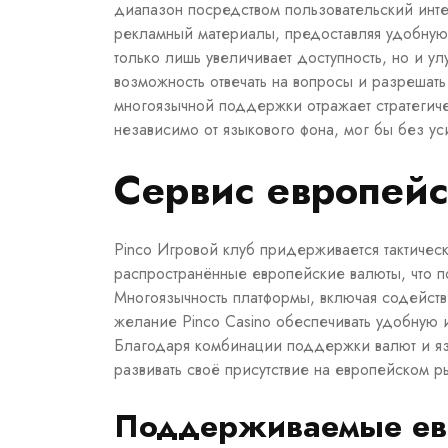
диапазон посредством пользовательский инт
рекламный материалы, предоставляя удобную 
только лишь увеличивает доступность, но и у
возможность отвечать на вопросы и разрешать
многоязычной поддержки отражает стратегиче
независимо от языкового фона, мог бы без у
Сервис европейс
Pincо Игровой клуб придерживается тактичес
распространённые европейские валюты, что п
Многоязычность платформы, включая содейств
желание Pincо Casino обеспечивать удобную 
Благодаря комбинации поддержки валют и яз
развивать своё присутствие на европейском р
Поддерживаемые ев