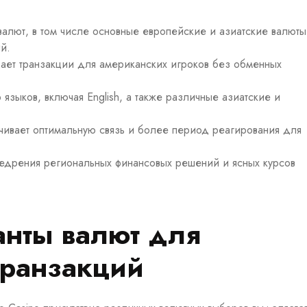
валют, в том числе основные европейские и азиатские валюты
й.
ает транзакции для американских игроков без обменных
 языков, включая English, а также различные азиатские и
ивает оптимальную связь и более период реагирования для
недрения региональных финансовых решений и ясных курсов
анты валют для
транзакций