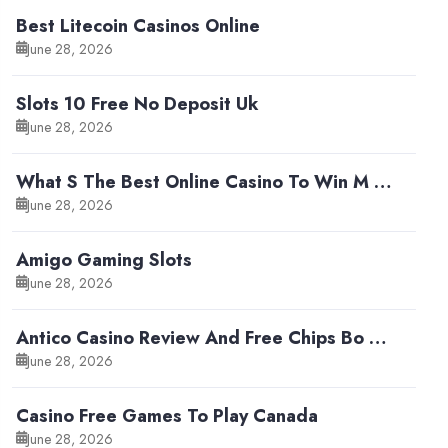
Best Litecoin Casinos Online
June 28, 2026
Slots 10 Free No Deposit Uk
June 28, 2026
What S The Best Online Casino To Win M …
June 28, 2026
Amigo Gaming Slots
June 28, 2026
Antico Casino Review And Free Chips Bo …
June 28, 2026
Casino Free Games To Play Canada
June 28, 2026