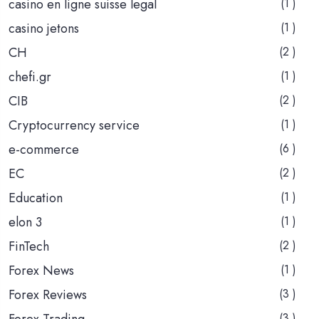
casino en ligne suisse legal
(1 )
casino jetons
(1 )
CH
(2 )
chefi.gr
(1 )
CIB
(2 )
Cryptocurrency service
(1 )
e-commerce
(6 )
EC
(2 )
Education
(1 )
elon 3
(1 )
FinTech
(2 )
Forex News
(1 )
Forex Reviews
(3 )
Forex Trading
(3 )