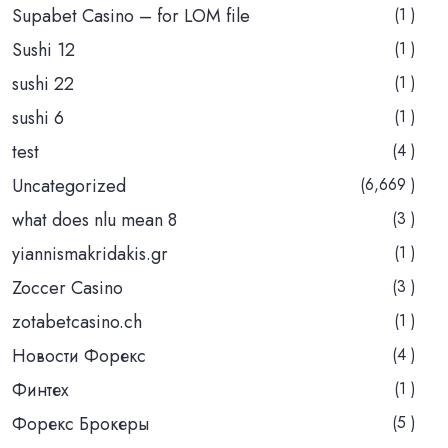
Supabet Casino – for LOM file
(1 )
Sushi 12
(1 )
sushi 22
(1 )
sushi 6
(1 )
test
(4 )
Uncategorized
(6,669 )
what does nlu mean 8
(3 )
yiannismakridakis.gr
(1 )
Zoccer Casino
(3 )
zotabetcasino.ch
(1 )
Новости Форекс
(4 )
Финтех
(1 )
Форекс Брокеры
(5 )