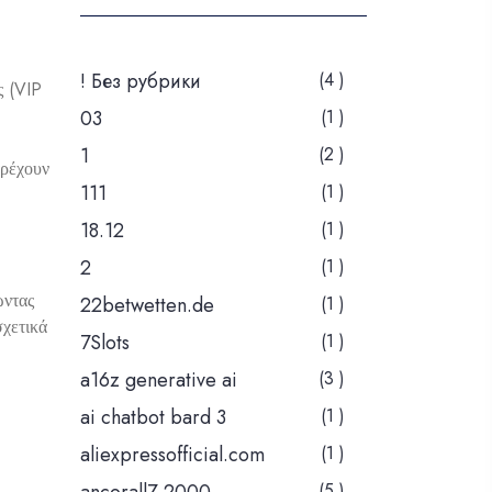
! Без рубрики
(4 )
ς (VIP
03
(1 )
1
(2 )
αρέχουν
111
(1 )
18.12
(1 )
2
(1 )
ώντας
22betwetten.de
(1 )
σχετικά
7Slots
(1 )
a16z generative ai
(3 )
ai chatbot bard 3
(1 )
aliexpressofficial.com
(1 )
(5 )