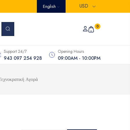
USD
English
0
Support 24/7
Opening Hours
943 097 254 928
09:00AM - 10:00PM
Τεχνοκρατική Αγορά