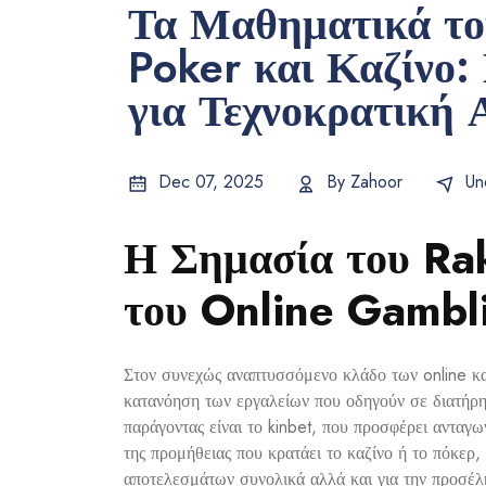
Τα Μαθηματικά το
Poker και Καζίνο:
για Τεχνοκρατική 
Dec 07, 2025
By
Zahoor
Un
Η Σημασία του Ra
του Online Gambl
Στον συνεχώς αναπτυσσόμενο κλάδο των online κα
κατανόηση των εργαλείων που οδηγούν σε διατήρη
παράγοντας είναι το
kinbet
, που προσφέρει ανταγω
της προμήθειας που κρατάει το καζίνο ή το πόκερ
αποτελεσμάτων συνολικά αλλά και για την προσέλ