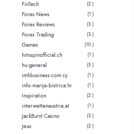
FinTech
(2 )
Forex News
(1 )
Forex Reviews
(3 )
Forex Trading
(3 )
Games
(10 )
hitnspinofficial.ch
(1 )
hu-general
(5 )
imhbusiness.com.cy
(1 )
info-marija-bistrica.hr
(1 )
Inspiration
(2 )
interwettenaustria.at
(1 )
JackBurst Casino
(3 )
Jeux
(2 )