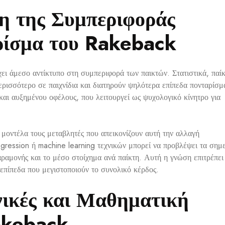
η της Συμπεριφοράς
ρίσμα του Rakeback
ι άμεσο αντίκτυπο στη συμπεριφορά των παικτών. Στατιστικά, παίκ
ισσότερο σε παιχνίδια και διατηρούν ψηλότερα επίπεδα πονταρίσμ
αι αυξημένου οφέλους, που λειτουργεί ως ψυχολογικό κίνητρο για
μοντέλα τους μεταβλητές που απεικονίζουν αυτή την αλλαγή
egression ή machine learning τεχνικών μπορεί να προβλέψει τα σημ
αραμονής και το μέσο στοίχημα ανά παίκτη. Αυτή η γνώση επιτρέπει
επίπεδα που μεγιστοποιούν το συνολικό κέρδος.
γικές και Μαθηματική
akeback