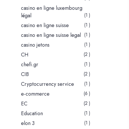
casino en ligne luxembourg
légal
(1 )
casino en ligne suisse
(1 )
casino en ligne suisse legal
(1 )
casino jetons
(1 )
CH
(2 )
chefi.gr
(1 )
CIB
(2 )
Cryptocurrency service
(1 )
e-commerce
(6 )
EC
(2 )
Education
(1 )
elon 3
(1 )