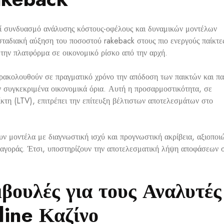
εί συνδυασμό ανάλυσης κόστους-οφέλους και δυναμικών μοντέλων
 σταδιακή αύξηση του ποσοστού rakeback στους πιο ενεργούς παίκτε
ι την πλατφόρμα σε οικονομικό ρίσκο από την αρχή.
ρακολουθούν σε πραγματικό χρόνο την απόδοση των παικτών και π
ν συγκεκριμένα οικονομικά όρια. Αυτή η προσαρμοστικότητα, σε
κτη (LTV), επιτρέπει την επίτευξη βέλτιστων αποτελεσμάτων στο
υν μοντέλα με διαγνωστική ισχύ και προγνωστική ακρίβεια, αξιοποι
ς αγοράς. Έτσι, υποστηρίζουν την αποτελεσματική λήψη αποφάσεων 
ουλές για τους Αναλυτές
line Καζίνο