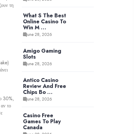
ζουν τη
What S The Best
Online Casino To
Win M …
June 28, 2026
Amigo Gaming
Slots
rake)
June 28, 2026
άνει
Antico Casino
Review And Free
Chips Bo …
το 30%,
June 28, 2026
 αν το
σε
Casino Free
Games To Play
Canada