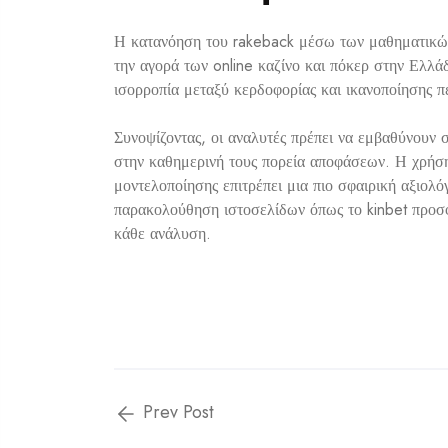
Η κατανόηση του rakeback μέσω των μαθηματικών 
την αγορά των online καζίνο και πόκερ στην Ελλά
ισορροπία μεταξύ κερδοφορίας και ικανοποίησης π
Συνοψίζοντας, οι αναλυτές πρέπει να εμβαθύνουν 
στην καθημερινή τους πορεία αποφάσεων. Η χρήση
μοντελοποίησης επιτρέπει μια πιο σφαιρική αξιολ
παρακολούθηση ιστοσελίδων όπως το
kinbet
προσφ
κάθε ανάλυση.
Prev Post