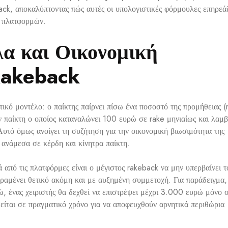
ack, αποκαλύπτοντας πώς αυτές οι υπολογιστικές φόρμουλες επηρεά
ν πλατφορμών.
α και Οικονομική
Rakeback
ικό μοντέλο: ο παίκτης παίρνει πίσω ένα ποσοστό της προμήθειας (
ν παίκτη ο οποίος καταναλώνει 100 ευρώ σε rake μηνιαίως και λαμβ
υτό όμως ανοίγει τη συζήτηση για την οικονομική βιωσιμότητα της
 ανάμεσα σε κέρδη και κίνητρα παίκτη.
ά από τις πλατφόρμες είναι ο μέγιστος rakeback να μην υπερβαίνει 
παραμένει θετικό ακόμη και με αυξημένη συμμετοχή. Για παράδειγμα,
, ένας χειριστής θα δεχθεί να επιστρέψει μέχρι 3.000 ευρώ μόνο 
είται σε πραγματικό χρόνο για να αποφευχθούν αρνητικά περιθώρια