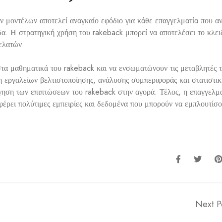
μοντέλων αποτελεί αναγκαίο εφόδιο για κάθε επαγγελματία που αν
δα. Η στρατηγική χρήση του rakeback μπορεί να αποτελέσει το κλειδ
ελατών.
στα μαθηματικά του rakeback και να ενσωματώνουν τις μεταβλητές 
 εργαλείων βελτιστοποίησης, ανάλυσης συμπεριφοράς και στατιστικ
όγηση των επιπτώσεων του rakeback στην αγορά. Τέλος, η επαγγελμ
έρει πολύτιμες εμπειρίες και δεδομένα που μπορούν να εμπλουτίσ
Next P