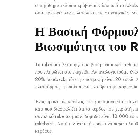
στα μαθηματικά που κρύβονται πίσω από το rakeb
συμπεριφορά των πελατών και τις στρατηγικές τω
Η Βασική Φόρμουλ
Βιωσιμότητα του 
Το rakeback λειτουργεί με βάση ένα απλό μαθηματ
που πληρώνει στο παιχνίδι. Αν αναλογιστούμε ένα
20% rakeback, τότε η επιστροφή είναι 20 ευρώ. Α
πλατφόρμας, η οποία πρέπει να βρει την ισορροπία
Ένας πρακτικός κανόνας που χρησιμοποιείται συχν
κάτι που διασφαλίζει ότι το κέρδος του χειριστή 
συνολικό rake σε μια εβδομάδα είναι 10.000 ευρώ
rakeback. Αυτή η δυναμική πρέπει να παρακολουθ
κέρδους.