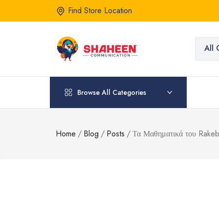
Find Store Location
All 
Browse All Categories
Home
/
Blog
/
Posts
/
Τα Μαθηματικά του Rakeba