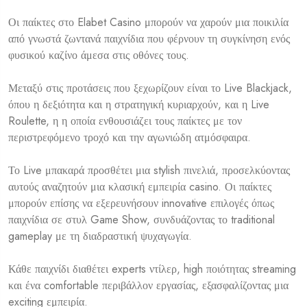
Οι παίκτες στο Elabet Casino μπορούν να χαρούν μια ποικιλία
από γνωστά ζωντανά παιχνίδια που φέρνουν τη συγκίνηση ενός
φυσικού καζίνο άμεσα στις οθόνες τους.
Μεταξύ στις προτάσεις που ξεχωρίζουν είναι το Live Blackjack,
όπου η δεξιότητα και η στρατηγική κυριαρχούν, και η Live
Roulette, η η οποία ενθουσιάζει τους παίκτες με τον
περιστρεφόμενο τροχό και την αγωνιώδη ατμόσφαιρα.
Το Live μπακαρά προσθέτει μια stylish πινελιά, προσελκύοντας
αυτούς αναζητούν μια κλασική εμπειρία casino. Οι παίκτες
μπορούν επίσης να εξερευνήσουν innovative επιλογές όπως
παιχνίδια σε στυλ Game Show, συνδυάζοντας το traditional
gameplay με τη διαδραστική ψυχαγωγία.
Κάθε παιχνίδι διαθέτει experts ντίλερ, high ποιότητας streaming
και ένα comfortable περιβάλλον εργασίας, εξασφαλίζοντας μια
exciting εμπειρία.