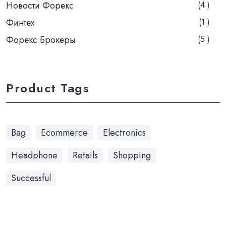
Новости Форекс
(4 )
Финтех
(1 )
Форекс Брокеры
(5 )
Product Tags
Bag
Ecommerce
Electronics
Headphone
Retails
Shopping
Successful