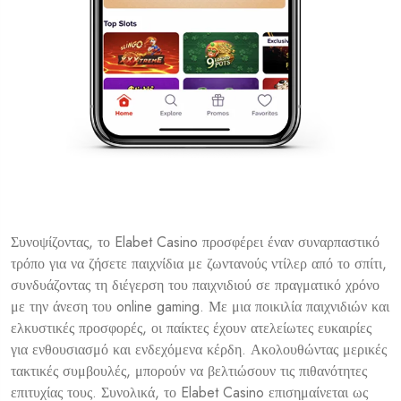
Συνοψίζοντας, το Elabet Casino προσφέρει έναν συναρπαστικό
τρόπο για να ζήσετε παιχνίδια με ζωντανούς ντίλερ από το σπίτι,
συνδυάζοντας τη διέγερση του παιχνιδιού σε πραγματικό χρόνο
με την άνεση του online gaming. Με μια ποικιλία παιχνιδιών και
ελκυστικές προσφορές, οι παίκτες έχουν ατελείωτες ευκαιρίες
για ενθουσιασμό και ενδεχόμενα κέρδη. Ακολουθώντας μερικές
τακτικές συμβουλές, μπορούν να βελτιώσουν τις πιθανότητες
επιτυχίας τους. Συνολικά, το Elabet Casino επισημαίνεται ως