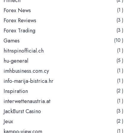
FinTech
Forex News
(1 )
Forex Reviews
(3 )
Forex Trading
(3 )
Games
(10 )
hitnspinofficial.ch
(1 )
hu-general
(5 )
imhbusiness.com.cy
(1 )
info-marija-bistrica.hr
(1 )
Inspiration
(2 )
interwettenaustria.at
(1 )
JackBurst Casino
(3 )
Jeux
(2 )
kampo-view.com
(1 )