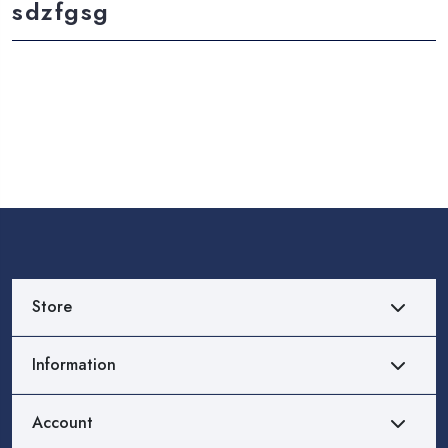
sdzfgsg
Store
Information
Account