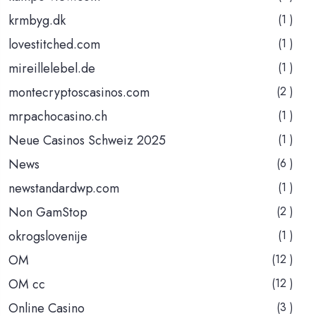
krmbyg.dk
(1 )
lovestitched.com
(1 )
mireillelebel.de
(1 )
montecryptoscasinos.com
(2 )
mrpachocasino.ch
(1 )
Neue Casinos Schweiz 2025
(1 )
News
(6 )
newstandardwp.com
(1 )
Non GamStop
(2 )
okrogslovenije
(1 )
OM
(12 )
OM cc
(12 )
Online Casino
(3 )