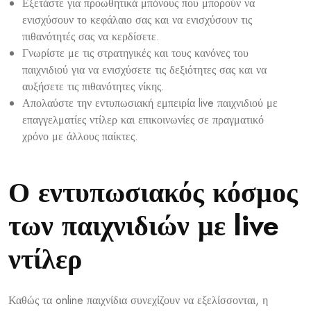
Εξετάστε για προωθητικά μπόνους που μπορούν να
ενισχύσουν το κεφάλαιο σας και να ενισχύσουν τις
πιθανότητές σας να κερδίσετε.
Γνωρίστε με τις στρατηγικές και τους κανόνες του
παιχνιδιού για να ενισχύσετε τις δεξιότητες σας και να
αυξήσετε τις πιθανότητες νίκης.
Απολαύστε την εντυπωσιακή εμπειρία live παιχνιδιού με
επαγγελματίες ντίλερ και επικοινωνίες σε πραγματικό
χρόνο με άλλους παίκτες.
Ο εντυπωσιακός κόσμος
των παιχνιδιών με live
ντίλερ
Καθώς τα online παιχνίδια συνεχίζουν να εξελίσσονται, η