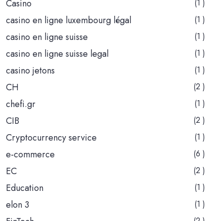
Casino
(1 )
casino en ligne luxembourg légal
(1 )
casino en ligne suisse
(1 )
casino en ligne suisse legal
(1 )
casino jetons
(1 )
CH
(2 )
chefi.gr
(1 )
CIB
(2 )
Cryptocurrency service
(1 )
e-commerce
(6 )
EC
(2 )
Education
(1 )
elon 3
(1 )
(2 )