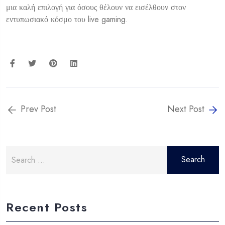
μια καλή επιλογή για όσους θέλουν να εισέλθουν στον
εντυπωσιακό κόσμο του live gaming.
Prev Post
Next Post
Search
for:
Recent Posts