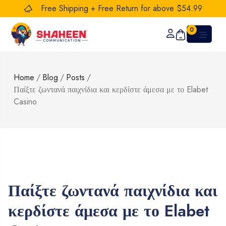
Free Shipping + Free Return for above $54.99
0
Home
/
Blog
/
Posts
/
Παίξτε ζωντανά παιχνίδια και κερδίστε άμεσα με το Elabet
Casino
Παίξτε ζωντανά παιχνίδια και
κερδίστε άμεσα με το Elabet