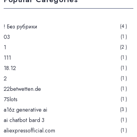
! Без рубрики
(4 )
03
(1 )
1
(2 )
111
(1 )
18.12
(1 )
2
(1 )
22betwetten.de
(1 )
7Slots
(1 )
a16z generative ai
(3 )
ai chatbot bard 3
(1 )
aliexpressofficial.com
(1 )