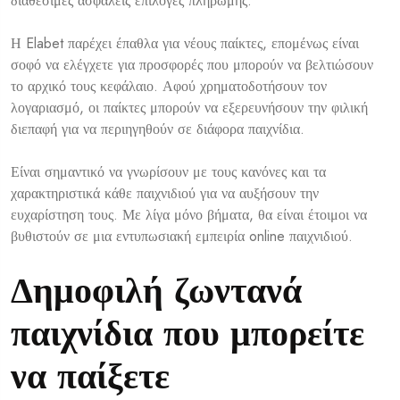
διαθέσιμες ασφαλείς επιλογές πληρωμής.
Η Elabet παρέχει έπαθλα για νέους παίκτες, επομένως είναι
σοφό να ελέγχετε για προσφορές που μπορούν να βελτιώσουν
το αρχικό τους κεφάλαιο. Αφού χρηματοδοτήσουν τον
λογαριασμό, οι παίκτες μπορούν να εξερευνήσουν την φιλική
διεπαφή για να περιηγηθούν σε διάφορα παιχνίδια.
Είναι σημαντικό να γνωρίσουν με τους κανόνες και τα
χαρακτηριστικά κάθε παιχνιδιού για να αυξήσουν την
ευχαρίστηση τους. Με λίγα μόνο βήματα, θα είναι έτοιμοι να
βυθιστούν σε μια εντυπωσιακή εμπειρία online παιχνιδιού.
Δημοφιλή ζωντανά
παιχνίδια που μπορείτε
να παίξετε