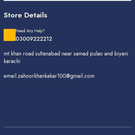
Store Details
Need Any Help?
03009222212
mt khan road sultanabad near samad pulao and biyani
karachi
email.zahoorkhankakar100@gmail.com