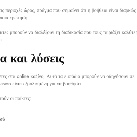
ις περιοχές ώρας, πράγμα που σημαίνει ότι η βοήθεια είναι διαρκώς
άποια ερώτηση.
ίκτες μπορούν να διαλέξουν τη διαδικασία που τους ταιριάζει καλύτε
ο.
 και λύσεις
τες στα online καζίνο; Αυτά τα εμπόδια μπορούν να οδηγήσουν σε
sino είναι εξοπλισμένη για να βοηθήσει.
ούν οι παίκτες:
μού