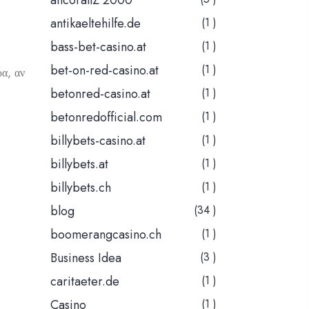
ancorallZ 2000
antikaeltehilfe.de
(1 )
bass-bet-casino.at
(1 )
bet-on-red-casino.at
(1 )
ρα, αν
betonred-casino.at
(1 )
betonredofficial.com
(1 )
billybets-casino.at
(1 )
billybets.at
(1 )
billybets.ch
(1 )
blog
(34 )
boomerangcasino.ch
(1 )
Business Idea
(3 )
caritaeter.de
(1 )
Casino
(1 )