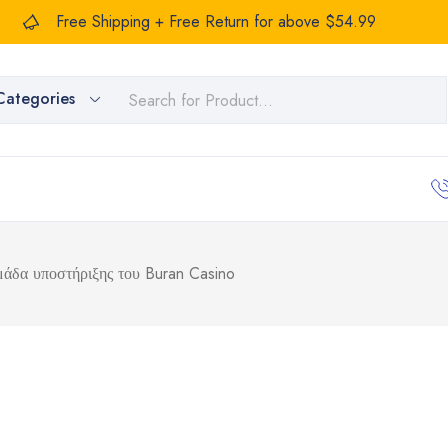
Free Shipping + Free Return for above $54.99
Categories
μάδα υποστήριξης του Buran Casino