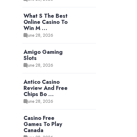
What S The Best
Online Casino To
Win M …
June 28, 2026
Amigo Gaming
Slots
June 28, 2026
Antico Casino
Review And Free
Chips Bo …
June 28, 2026
Casino Free
Games To Play
Canada