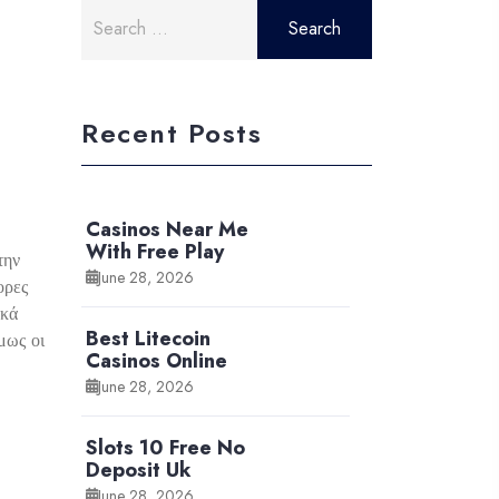
Search
for:
Recent Posts
Casinos Near Me
With Free Play
την
June 28, 2026
ορες
ικά
Best Litecoin
μως οι
Casinos Online
June 28, 2026
Slots 10 Free No
Deposit Uk
June 28, 2026