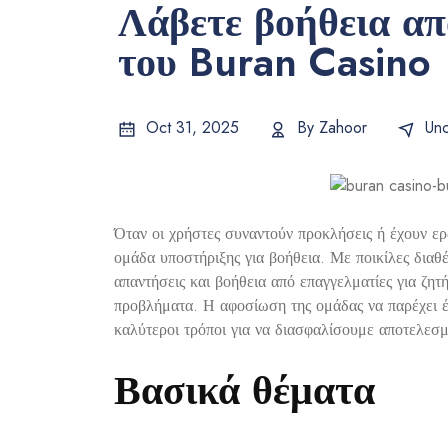
Λάβετε βοήθεια απ
του Buran Casino
Oct 31, 2025
By
Zahoor
Unc
Όταν οι χρήστες συναντούν προκλήσεις ή έχουν ε
ομάδα υποστήριξης για βοήθεια. Με ποικίλες διαθέ
απαντήσεις και βοήθεια από επαγγελματίες για ζη
προβλήματα. Η αφοσίωση της ομάδας να παρέχει έν
καλύτεροι τρόποι για να διασφαλίσουμε αποτελεσμ
Βασικά θέματα