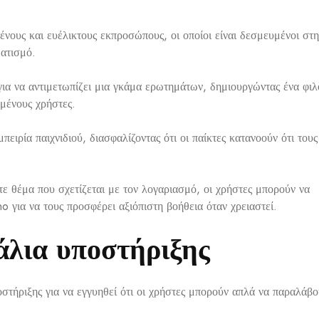
νους και ευέλικτους εκπροσώπους, οι οποίοι είναι δεσμευμένοι στη
ατισμό.
ια να αντιμετωπίζει μια γκάμα ερωτημάτων, δημιουργώντας ένα φιλ
σμένους χρήστες.
πειρία παιχνιδιού, διασφαλίζοντας ότι οι παίκτες κατανοούν ότι τους
οτε θέμα που σχετίζεται με τον λογαριασμό, οι χρήστες μπορούν να
 για να τους προσφέρει αξιόπιστη βοήθεια όταν χρειαστεί.
άλια υποστήριξης
στήριξης για να εγγυηθεί ότι οι χρήστες μπορούν απλά να παραλάβο