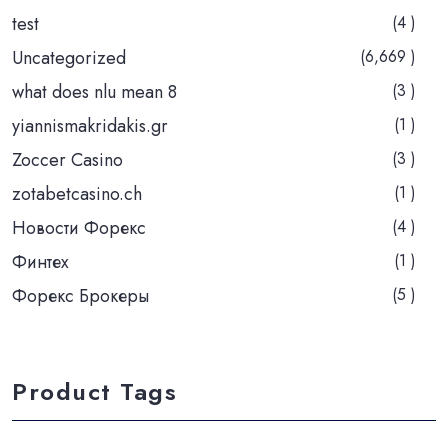
test
(4 )
Uncategorized
(6,669 )
what does nlu mean 8
(3 )
yiannismakridakis.gr
(1 )
Zoccer Casino
(3 )
zotabetcasino.ch
(1 )
Новости Форекс
(4 )
Финтех
(1 )
Форекс Брокеры
(5 )
Product Tags