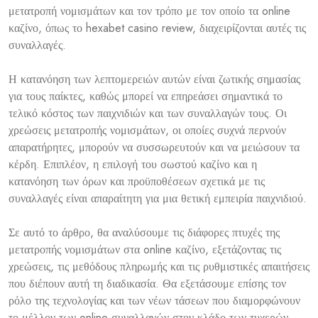
μετατροπή νομισμάτων και τον τρόπο με τον οποίο τα online
καζίνο, όπως το
hexabet casino review
, διαχειρίζονται αυτές τις
συναλλαγές.
Η κατανόηση των λεπτομερειών αυτών είναι ζωτικής σημασίας
για τους παίκτες, καθώς μπορεί να επηρεάσει σημαντικά το
τελικό κόστος των παιχνιδιών και των συναλλαγών τους. Οι
χρεώσεις μετατροπής νομισμάτων, οι οποίες συχνά περνούν
απαρατήρητες, μπορούν να συσσωρευτούν και να μειώσουν τα
κέρδη. Επιπλέον, η επιλογή του σωστού καζίνο και η
κατανόηση των όρων και προϋποθέσεων σχετικά με τις
συναλλαγές είναι απαραίτητη για μια θετική εμπειρία παιχνιδιού.
Σε αυτό το άρθρο, θα αναλύσουμε τις διάφορες πτυχές της
μετατροπής νομισμάτων στα online καζίνο, εξετάζοντας τις
χρεώσεις, τις μεθόδους πληρωμής και τις ρυθμιστικές απαιτήσεις
που διέπουν αυτή τη διαδικασία. Θα εξετάσουμε επίσης τον
ρόλο της τεχνολογίας και των νέων τάσεων που διαμορφώνουν
το μέλλον των online συναλλαγών στον κλάδο των τυχερών