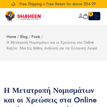
Free Shipping + Free Return for above $54.99
0
Home
/
Blog
/
Posts
/
Η Μετατροπή Νομισμάτων και οι Χρεώσεις στα Online
Καζίνο: Μια Εις Βάθος Ανάλυση για την Ελληνική Αγορά
Η Μετατροπή Νομισμάτων
και οι Χρεώσεις στα Online