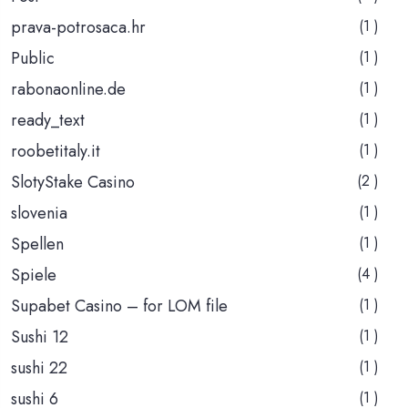
prava-potrosaca.hr
(1 )
Public
(1 )
rabonaonline.de
(1 )
ready_text
(1 )
roobetitaly.it
(1 )
SlotyStake Casino
(2 )
slovenia
(1 )
Spellen
(1 )
Spiele
(4 )
Supabet Casino – for LOM file
(1 )
Sushi 12
(1 )
sushi 22
(1 )
sushi 6
(1 )