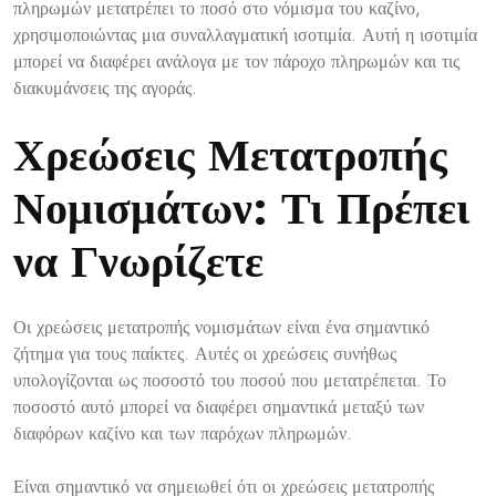
πληρωμών μετατρέπει το ποσό στο νόμισμα του καζίνο,
χρησιμοποιώντας μια συναλλαγματική ισοτιμία. Αυτή η ισοτιμία
μπορεί να διαφέρει ανάλογα με τον πάροχο πληρωμών και τις
διακυμάνσεις της αγοράς.
Χρεώσεις Μετατροπής
Νομισμάτων: Τι Πρέπει
να Γνωρίζετε
Οι χρεώσεις μετατροπής νομισμάτων είναι ένα σημαντικό
ζήτημα για τους παίκτες. Αυτές οι χρεώσεις συνήθως
υπολογίζονται ως ποσοστό του ποσού που μετατρέπεται. Το
ποσοστό αυτό μπορεί να διαφέρει σημαντικά μεταξύ των
διαφόρων καζίνο και των παρόχων πληρωμών.
Είναι σημαντικό να σημειωθεί ότι οι χρεώσεις μετατροπής