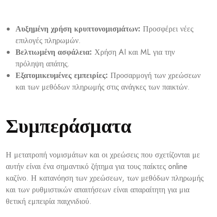
Αυξημένη χρήση κρυπτονομισμάτων:
Προσφέρει νέες
επιλογές πληρωμών.
Βελτιωμένη ασφάλεια:
Χρήση AI και ML για την
πρόληψη απάτης.
Εξατομικευμένες εμπειρίες:
Προσαρμογή των χρεώσεων
και των μεθόδων πληρωμής στις ανάγκες των παικτών.
Συμπεράσματα
Η μετατροπή νομισμάτων και οι χρεώσεις που σχετίζονται με
αυτήν είναι ένα σημαντικό ζήτημα για τους παίκτες online
καζίνο. Η κατανόηση των χρεώσεων, των μεθόδων πληρωμής
και των ρυθμιστικών απαιτήσεων είναι απαραίτητη για μια
θετική εμπειρία παιχνιδιού.