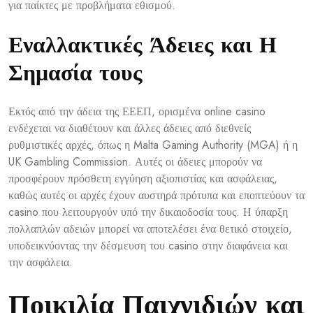
για παίκτες με προβλήματα εθισμού.
Εναλλακτικές Άδειες και Η
Σημασία τους
Εκτός από την άδεια της ΕΕΕΠ, ορισμένα online casino
ενδέχεται να διαθέτουν και άλλες άδειες από διεθνείς
ρυθμιστικές αρχές, όπως η Malta Gaming Authority (MGA) ή η
UK Gambling Commission. Αυτές οι άδειες μπορούν να
προσφέρουν πρόσθετη εγγύηση αξιοπιστίας και ασφάλειας,
καθώς αυτές οι αρχές έχουν αυστηρά πρότυπα και εποπτεύουν τα
casino που λειτουργούν υπό την δικαιοδοσία τους. Η ύπαρξη
πολλαπλών αδειών μπορεί να αποτελέσει ένα θετικό στοιχείο,
υποδεικνύοντας την δέσμευση του casino στην διαφάνεια και
την ασφάλεια.
Ποικιλία Παιχνιδιών και