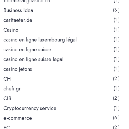
boomerangcasino.ch
(1 )
Business Idea
(3 )
caritaeter.de
(1 )
Casino
(1 )
casino en ligne luxembourg légal
(1 )
casino en ligne suisse
(1 )
casino en ligne suisse legal
(1 )
casino jetons
(1 )
CH
(2 )
chefi.gr
(1 )
CIB
(2 )
Cryptocurrency service
(1 )
e-commerce
(6 )
EC
(2 )