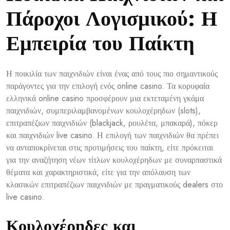
Πάροχοι Λογισμικού: Η
Εμπειρία του Παίκτη
Η ποικιλία των παιχνιδιών είναι ένας από τους πιο σημαντικούς
παράγοντες για την επιλογή ενός online casino. Τα κορυφαία
ελληνικά online casino προσφέρουν μια εκτεταμένη γκάμα
παιχνιδιών, συμπεριλαμβανομένων κουλοχέρηδων (slots),
επιτραπέζιων παιχνιδιών (blackjack, ρουλέτα, μπακαρά), πόκερ
και παιχνιδιών live casino. Η επιλογή των παιχνιδιών θα πρέπει
να ανταποκρίνεται στις προτιμήσεις του παίκτη, είτε πρόκειται
για την αναζήτηση νέων τίτλων κουλοχέρηδων με συναρπαστικά
θέματα και χαρακτηριστικά, είτε για την απόλαυση των
κλασικών επιτραπέζιων παιχνιδιών με πραγματικούς dealers στο
live casino.
Κουλοχέρηδες και