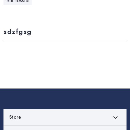
Successful
sdzfgsg
Store