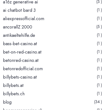
a16z generative ai
(3 )
ai chatbot bard 3
(1 )
aliexpressofficial.com
(1 )
ancorallZ 2000
(5 )
antikaeltehilfe.de
(1 )
bass-bet-casino.at
(1 )
bet-on-red-casino.at
(1 )
betonred-casino.at
(1 )
betonredofficial.com
(1 )
billybets-casino.at
(1 )
billybets.at
(1 )
billybets.ch
(1 )
blog
(34 )