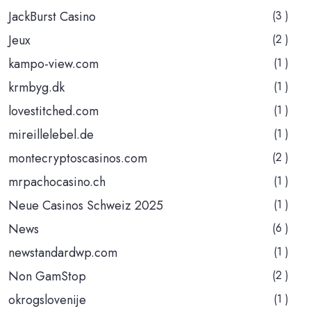
JackBurst Casino
(3 )
Jeux
(2 )
kampo-view.com
(1 )
krmbyg.dk
(1 )
lovestitched.com
(1 )
mireillelebel.de
(1 )
montecryptoscasinos.com
(2 )
mrpachocasino.ch
(1 )
Neue Casinos Schweiz 2025
(1 )
News
(6 )
newstandardwp.com
(1 )
Non GamStop
(2 )
okrogslovenije
(1 )