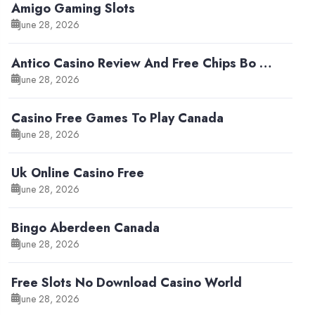
Amigo Gaming Slots
June 28, 2026
Antico Casino Review And Free Chips Bo …
June 28, 2026
Casino Free Games To Play Canada
June 28, 2026
Uk Online Casino Free
June 28, 2026
Bingo Aberdeen Canada
June 28, 2026
Free Slots No Download Casino World
June 28, 2026