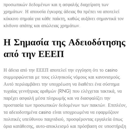
προσωπικών δεδομένων και η ασφαλής διαχείριση των
χρημάτων. Η απουσία έγκυρης άδειας θα πρέπει να αποτελεί
κόκκινο σημαία για κάθε παίκτη, καθώς αυξάνει σημαντικά τον
κίνδυνο απάτης και απώλειας χρημάτων.
Η Σημασία της Αδειοδότησης
από την ΕΕΕΠ
Η άδεια από την ΕΕΕΠ αποτελεί την εγγύηση ότι το casino
συμμορφώνεται με τους ελληνικούς νόμους και κανονισμούς.
Αυτό περιλαμβάνει την υποχρέωση να διαθέτει ένα σύστημα
τυχαίας γεννήτριας αριθμών (RNG) που ελέγχεται τακτικά, να
παρέχει ασφαλή μέσα πληρωμής και να διασφαλίζει την
προστασία των προσωπικών δεδομένων των παικτών. Επιπλέον,
τα αδειοδοτημένα casino είναι υποχρεωμένα να εφαρμόζουν
πολιτικές υπεύθυνου παιχνιδιού, προσφέροντας εργαλεία όπως
όρια κατάθεσης, αυτο-αποκλεισμό και πρόσβαση σε υποστήριξη