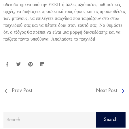
αδειοδοτημένα από την ΕΕΕΠ ή άλλες αξιόπιστες ρυθμιστικές
αρχές, να διαβάζετε προσεκτικά τους όρους και τις προϋποθέσεις
των μπόνους, να επιλέγετε παιχνίδια που ταιριάζουν στο στυλ
παιχνιδιού σας και να θέτετε όρια στον εαυτό σας. Να θυμάστε
ότι ο τζόγος θα πρέπει να είναι μια μορφή διασκέδασης και να
παίζετε πάντα υπεύθυνα. Απολαύστε το παιχνίδι!
Prev Post
Next Post
Search
for: