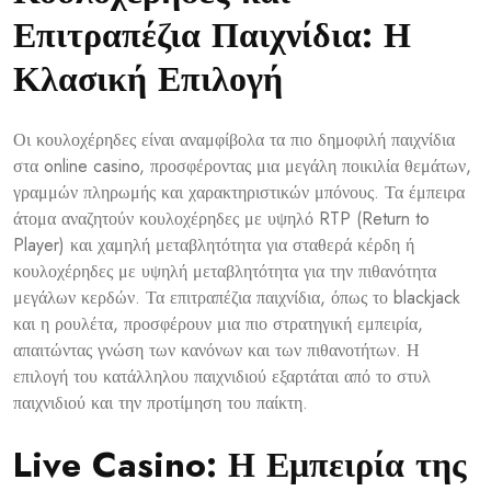
Επιτραπέζια Παιχνίδια: Η
Κλασική Επιλογή
Οι κουλοχέρηδες είναι αναμφίβολα τα πιο δημοφιλή παιχνίδια
στα online casino, προσφέροντας μια μεγάλη ποικιλία θεμάτων,
γραμμών πληρωμής και χαρακτηριστικών μπόνους. Τα έμπειρα
άτομα αναζητούν κουλοχέρηδες με υψηλό RTP (Return to
Player) και χαμηλή μεταβλητότητα για σταθερά κέρδη ή
κουλοχέρηδες με υψηλή μεταβλητότητα για την πιθανότητα
μεγάλων κερδών. Τα επιτραπέζια παιχνίδια, όπως το blackjack
και η ρουλέτα, προσφέρουν μια πιο στρατηγική εμπειρία,
απαιτώντας γνώση των κανόνων και των πιθανοτήτων. Η
επιλογή του κατάλληλου παιχνιδιού εξαρτάται από το στυλ
παιχνιδιού και την προτίμηση του παίκτη.
Live Casino: Η Εμπειρία της