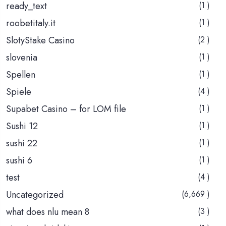
ready_text
(1 )
roobetitaly.it
(1 )
SlotyStake Casino
(2 )
slovenia
(1 )
Spellen
(1 )
Spiele
(4 )
Supabet Casino – for LOM file
(1 )
Sushi 12
(1 )
sushi 22
(1 )
sushi 6
(1 )
test
(4 )
Uncategorized
(6,669 )
what does nlu mean 8
(3 )