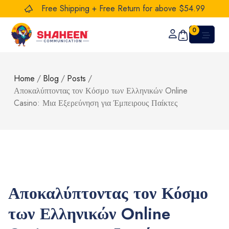
Free Shipping + Free Return for above $54.99
0
Home
/
Blog
/
Posts
/
Αποκαλύπτοντας τον Κόσμο των Ελληνικών Online
Casino: Μια Εξερεύνηση για Έμπειρους Παίκτες
Αποκαλύπτοντας τον Κόσμο
των Ελληνικών Online