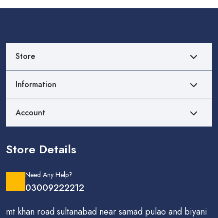
Store
Information
Account
Store Details
Need Any Help?
03009222212
mt khan road sultanabad near samad pulao and biyani