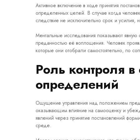
Активное включение в ходе принятия постано
определенных целей. В случае когда человек 
следствие не исключительно срок и усилия, н
Ментальные исследования показывают явную 
преданностью её воплощения. Человек прояв
которые они отобрали самостоятельно, по со
Роль контроля в
определений
Ощущение управления над положением предс
оказывающим влияние на самооценку и убежде
явлений через принятие постановлений фор
среде.