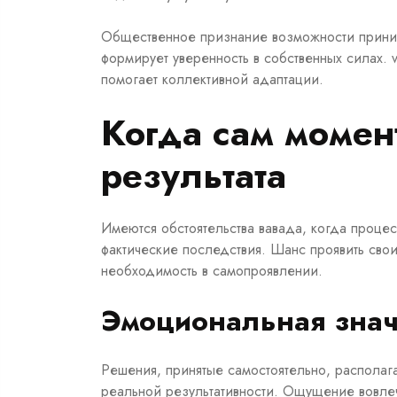
Общественное признание возможности прини
формирует уверенность в собственных силах. 
помогает коллективной адаптации.
Когда сам момен
результата
Имеются обстоятельства вавада, когда проце
фактические последствия. Шанс проявить сво
необходимость в самопроявлении.
Эмоциональная знач
Решения, принятые самостоятельно, располаг
реальной результативности. Ощущение вовле