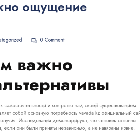
жно ощущение
ategorized
0 Comment
м важно
льтернативы
к самостоятельности и контролю над своей существованием.
вляет собой основную потребность
vavada kz официальный са
получия. Исследования демонстрируют, что человек склонны
 если они были приняты независимо, а не навязаны извне.