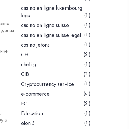
casino en ligne luxembourg
légal
(1 )
звне.
casino en ligne suisse
(1 )
, делая
casino en ligne suisse legal
(1 )
casino jetons
(1 )
ение
CH
(2 )
chefi.gr
(1 )
CIB
(2 )
Cryptocurrency service
(1 )
e-commerce
(6 )
EC
(2 )
Education
(1 )
о
му и
elon 3
(1 )