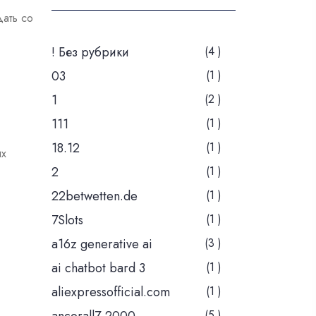
дать со
! Без рубрики
(4 )
03
(1 )
1
(2 )
111
(1 )
18.12
(1 )
их
2
(1 )
22betwetten.de
(1 )
7Slots
(1 )
a16z generative ai
(3 )
ai chatbot bard 3
(1 )
aliexpressofficial.com
(1 )
(5 )