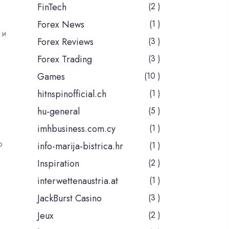
FinTech
(2 )
Forex News
(1 )
 и
Forex Reviews
(3 )
Forex Trading
(3 )
Games
(10 )
hitnspinofficial.ch
(1 )
hu-general
(5 )
imhbusiness.com.cy
(1 )
ю
info-marija-bistrica.hr
(1 )
Inspiration
(2 )
interwettenaustria.at
(1 )
JackBurst Casino
(3 )
Jeux
(2 )