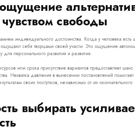
 ощущение альтернати
 чувством свободы
амнем индивидуального достоинства. Когда у человека есть 
 ощущают себя творцами своей участи. Это ощущение автоно
у для персонального развития и развития.
сурсов или срока присутствие вариантов предоставляет шанс
ства. Нехватка давления в вынесении постановлений помогает
ультатам своих поступков, независимо от их окончательного
сть выбирать усиливае
сть