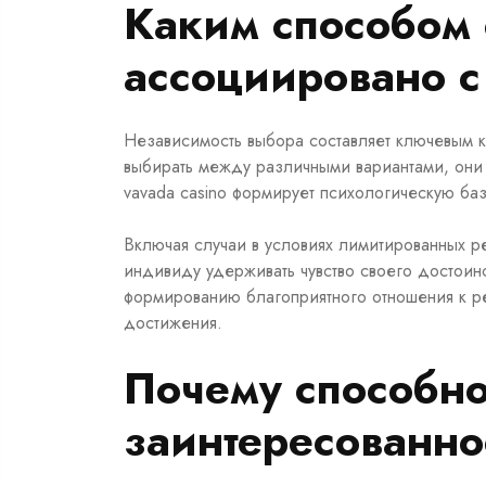
Каким способом
ассоциировано с
Независимость выбора составляет ключевым к
выбирать между различными вариантами, они
vavada casino формирует психологическую баз
Включая случаи в условиях лимитированных ре
индивиду удерживать чувство своего достоин
формированию благоприятного отношения к рез
достижения.
Почему способно
заинтересованно