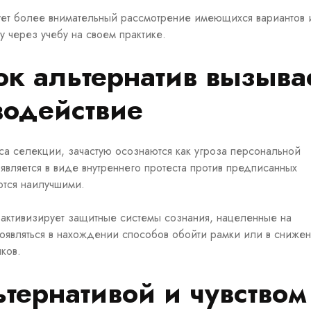
ует более внимательный рассмотрение имеющихся вариантов 
у через учебу на своем практике.
ок альтернатив вызыва
водействие
са селекции, зачастую осознаются как угроза персональной
является в виде внутреннего протеста против предписанных
ются наилучшими.
активизирует защитные системы сознания, нацеленные на
оявляться в нахождении способов обойти рамки или в сниже
ков.
тернативой и чувством