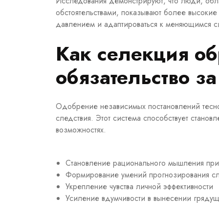
Исследования демонстрируют, что люди, об
обстоятельствами, показывают более высокие
давлением и адаптироваться к меняющимся с
Как селекция об
обязательство за
Одобрение независимых постановлений тесно 
следствия. Этот система способствует станов
возможностях.
Становление рационального мышления при
Формирование умений прогнозирования с
Укрепление чувства личной эффективности
Усиление вдумчивости в вынесении гряду