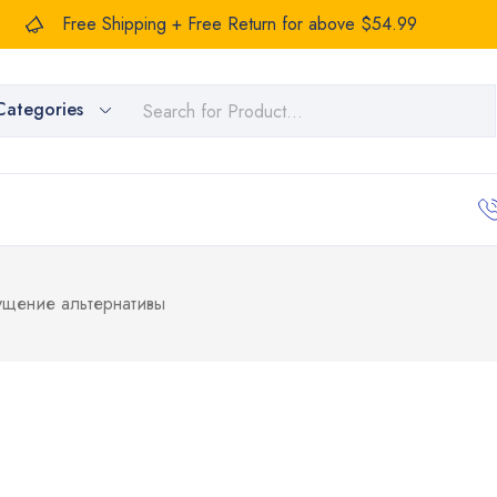
Free Shipping + Free Return for above $54.99
Categories
щение альтернативы