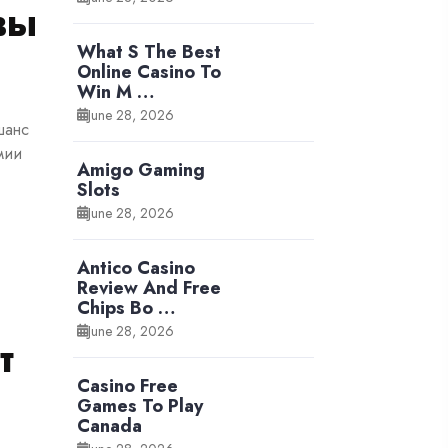
вы
What S The Best
Online Casino To
Win M …
June 28, 2026
шанс
мии
Amigo Gaming
Slots
June 28, 2026
Antico Casino
Review And Free
Chips Bo …
June 28, 2026
т
Casino Free
Games To Play
Canada