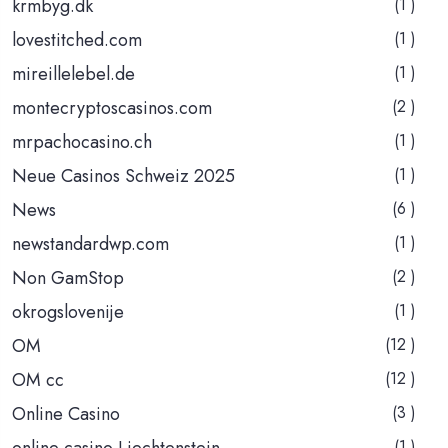
krmbyg.dk
(1 )
lovestitched.com
(1 )
mireillelebel.de
(1 )
montecryptoscasinos.com
(2 )
mrpachocasino.ch
(1 )
Neue Casinos Schweiz 2025
(1 )
News
(6 )
newstandardwp.com
(1 )
Non GamStop
(2 )
okrogslovenije
(1 )
OM
(12 )
OM cc
(12 )
Online Casino
(3 )
online casino Liechtenstein
(1 )