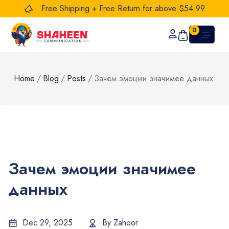
Free Shipping + Free Return for above $54.99
0
Home
/
Blog
/
Posts
/
Зачем эмоции значимее данных
Зачем эмоции значимее
данных
Dec 29, 2025
By
Zahoor