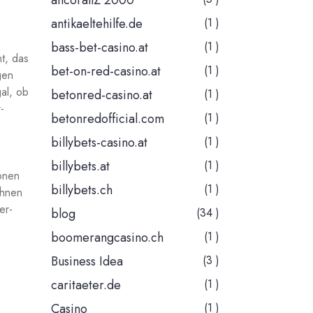
ancorallZ 2000
antikaeltehilfe.de
(1 )
bass-bet-casino.at
(1 )
nt, das
bet-on-red-casino.at
(1 )
gen
al, ob
betonred-casino.at
(1 )
-
betonredofficial.com
(1 )
billybets-casino.at
(1 )
billybets.at
(1 )
ionen
billybets.ch
(1 )
Ihnen
er-
blog
(34 )
boomerangcasino.ch
(1 )
Business Idea
(3 )
caritaeter.de
(1 )
Casino
(1 )