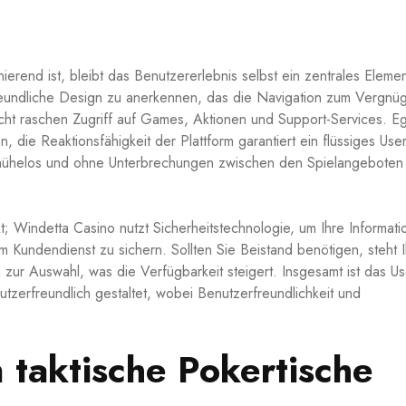
nierend ist, bleibt das Benutzererlebnis selbst ein zentrales Eleme
freundliche Design zu anerkennen, das die Navigation zum Vergnü
icht raschen Zugriff auf Games, Aktionen und Support-Services. Eg
die Reaktionsfähigkeit der Plattform garantiert ein flüssiges User
 mühelos und ohne Unterbrechungen zwischen den Spielangeboten
t; Windetta Casino nutzt Sicherheitstechnologie, um Ihre Informat
 Kundendienst zu sichern. Sollten Sie Beistand benötigen, steht 
zur Auswahl, was die Verfügbarkeit steigert. Insgesamt ist das Us
utzerfreundlich gestaltet, wobei Benutzerfreundlichkeit und
n taktische Pokertische