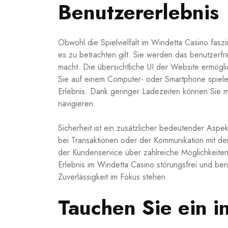
Benutzererlebnis
Obwohl die Spielvielfalt im Windetta Casino faszi
es zu betrachten gilt. Sie werden das benutzer
macht. Die übersichtliche UI der Website ermögl
Sie auf einem Computer- oder Smartphone spielen, 
Erlebnis. Dank geringer Ladezeiten können Sie
navigieren.
Sicherheit ist ein zusätzlicher bedeutender Aspek
bei Transaktionen oder der Kommunikation mit dem
der Kundenservice über zahlreiche Möglichkeiten 
Erlebnis im Windetta Casino störungsfrei und ben
Zuverlässigkeit im Fokus stehen.
Tauchen Sie ein i