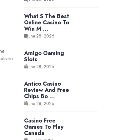
What S The Best
Online Casino To
Win M …
June 28, 2026
ine
Amigo Gaming
uitiven
Slots
June 28, 2026
Antico Casino
Review And Free
Chips Bo …
June 28, 2026
a
Casino Free
Games To Play
Canada