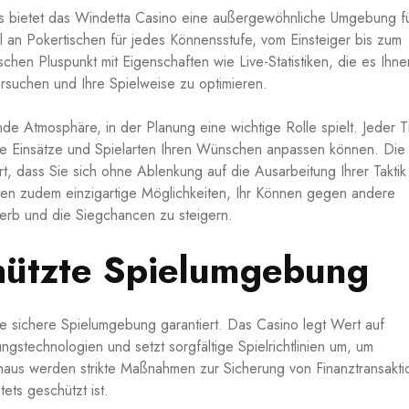
s bietet das Windetta Casino eine außergewöhnliche Umgebung f
 an Pokertischen für jedes Könnensstufe, vom Einsteiger bis zum
ischen Pluspunkt mit Eigenschaften wie Live-Statistiken, die es Ihne
ersuchen und Ihre Spielweise zu optimieren.
de Atmosphäre, in der Planung eine wichtige Rolle spielt. Jeder T
Sie Einsätze und Spielarten Ihren Wünschen anpassen können. Die
t, dass Sie sich ohne Ablenkung auf die Ausarbeitung Ihrer Taktik
ten zudem einzigartige Möglichkeiten, Ihr Können gegen andere
erb und die Siegchancen zu steigern.
hützte Spielumgebung
ne sichere Spielumgebung garantiert. Das Casino legt Wert auf
ngstechnologien und setzt sorgfältige Spielrichtlinien um, um
hinaus werden strikte Maßnahmen zur Sicherung von Finanztransakt
tets geschützt ist.