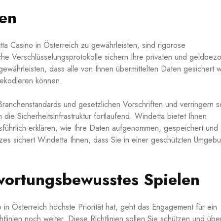
en
ta Casino in Österreich zu gewährleisten, sind rigorose
iche Verschlüsselungsprotokolle sichern Ihre privaten und geldbe
gewährleisten, dass alle von Ihnen übermittelten Daten gesichert 
dekodieren können.
Branchenstandards und gesetzlichen Vorschriften und verringern s
die Sicherheitsinfrastruktur fortlaufend. Windetta bietet Ihnen
ausführlich erklären, wie Ihre Daten aufgenommen, gespeichert und
es sichert Windetta Ihnen, dass Sie in einer geschützten Umgeb
twortungsbewusstes Spielen
in Österreich höchste Priorität hat, geht das Engagement für ein
chtlinien noch weiter. Diese Richtlinien sollen Sie schützen und übe