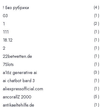
! Без рубрики
(4 )
03
(1 )
1
(2 )
111
(1 )
18.12
(1 )
2
(1 )
22betwetten.de
(1 )
7Slots
(1 )
a16z generative ai
(3 )
ai chatbot bard 3
(1 )
aliexpressofficial.com
(1 )
ancorallZ 2000
(5 )
antikaeltehilfe.de
(1 )