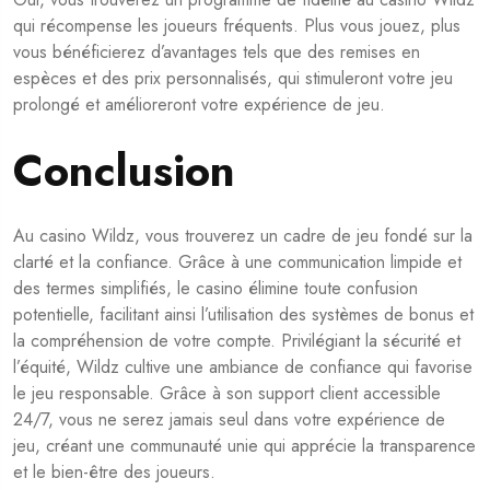
qui récompense les joueurs fréquents. Plus vous jouez, plus
vous bénéficierez d’avantages tels que des remises en
espèces et des prix personnalisés, qui stimuleront votre jeu
prolongé et amélioreront votre expérience de jeu.
Conclusion
Au casino Wildz, vous trouverez un cadre de jeu fondé sur la
clarté et la confiance. Grâce à une communication limpide et
des termes simplifiés, le casino élimine toute confusion
potentielle, facilitant ainsi l’utilisation des systèmes de bonus et
la compréhension de votre compte. Privilégiant la sécurité et
l’équité, Wildz cultive une ambiance de confiance qui favorise
le jeu responsable. Grâce à son support client accessible
24/7, vous ne serez jamais seul dans votre expérience de
jeu, créant une communauté unie qui apprécie la transparence
et le bien-être des joueurs.