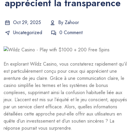
apprécient la transparence
Oct 29, 2025
By
Zahoor
Uncategorized
0 Comment
En explorant
Wildz
Casino, vous constaterez rapidement qu’il
est particulièrement conçu pour ceux qui apprécient une
aventure de jeu claire. Grâce à une communication claire, le
casino simplifie les termes et les systèmes de bonus
complexes, supprimant ainsi la confusion habituelle liée aux
jeux. L’accent est mis sur l’équité et le jeu conscient, appuyés
par un service client efficace. Alors, quelles informations
détaillées cette approche peut-elle offrir aux utilisateurs en
quête d’un investissement et d’un soutien sincères ? La
réponse pourrait vous surprendre.