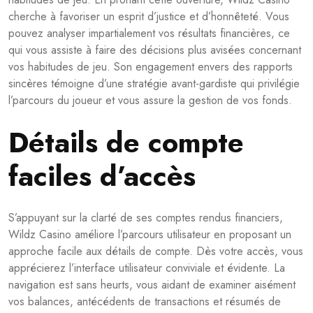
cherche à favoriser un esprit d’justice et d’honnêteté. Vous
pouvez analyser impartialement vos résultats financières, ce
qui vous assiste à faire des décisions plus avisées concernant
vos habitudes de jeu. Son engagement envers des rapports
sincères témoigne d’une stratégie avant-gardiste qui privilégie
l’parcours du joueur et vous assure la gestion de vos fonds.
Détails de compte
faciles d’accès
S’appuyant sur la clarté de ses comptes rendus financiers,
Wildz Casino améliore l’parcours utilisateur en proposant un
approche facile aux détails de compte. Dès votre accès, vous
apprécierez l’interface utilisateur conviviale et évidente. La
navigation est sans heurts, vous aidant de examiner aisément
vos balances, antécédents de transactions et résumés de