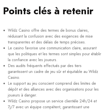
Points clés à retenir
Wildz Casino offre des termes de bonus claires,
réduisant la confusion avec des exigences de mise
transparentes et des délais de temps précises.
Le casino favorise une communication claire, assurant
que les politiques et les termes sont simples pour établir
la confiance avec les joueurs.
Des audits fréquents effectués par des tiers
garantissent un cadre de jeu sûr et équitable au Wildz
Casino.
Le support au jeu conscient comprend des limites de
dépôt et des alliances avec des organisations pour les
joueurs à danger.
Wildz Casino propose un service clientèle 24h/24 et
7j/7 avec un équipe compétent, garantissant une