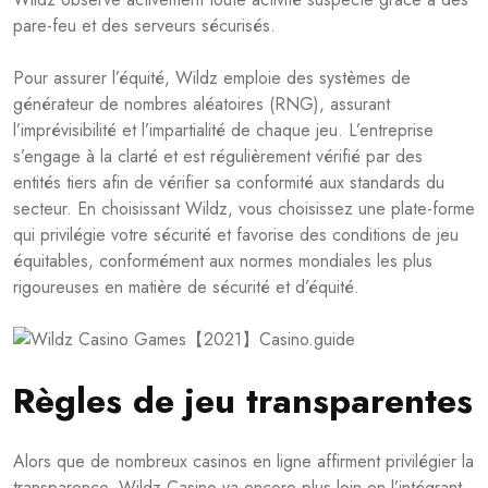
pare-feu et des serveurs sécurisés.
Pour assurer l’équité, Wildz emploie des systèmes de
générateur de nombres aléatoires (RNG), assurant
l’imprévisibilité et l’impartialité de chaque jeu. L’entreprise
s’engage à la clarté et est régulièrement vérifié par des
entités tiers afin de vérifier sa conformité aux standards du
secteur. En choisissant Wildz, vous choisissez une plate-forme
qui privilégie votre sécurité et favorise des conditions de jeu
équitables, conformément aux normes mondiales les plus
rigoureuses en matière de sécurité et d’équité.
Règles de jeu transparentes
Alors que de nombreux casinos en ligne affirment privilégier la
transparence, Wildz Casino va encore plus loin en l’intégrant