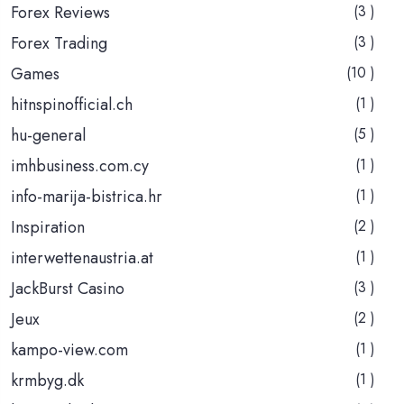
Forex Reviews
(3 )
Forex Trading
(3 )
Games
(10 )
hitnspinofficial.ch
(1 )
hu-general
(5 )
imhbusiness.com.cy
(1 )
info-marija-bistrica.hr
(1 )
Inspiration
(2 )
interwettenaustria.at
(1 )
JackBurst Casino
(3 )
Jeux
(2 )
kampo-view.com
(1 )
krmbyg.dk
(1 )