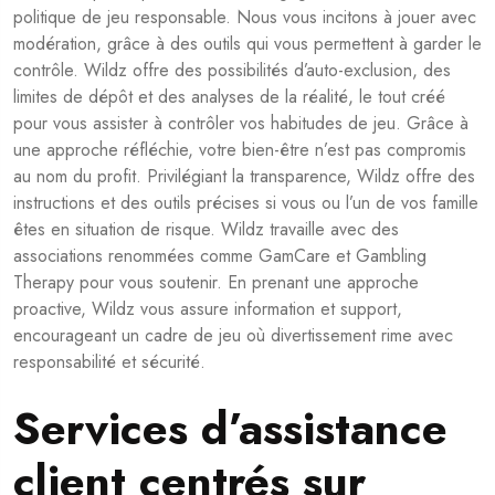
politique de jeu responsable. Nous vous incitons à jouer avec
modération, grâce à des outils qui vous permettent à garder le
contrôle. Wildz offre des possibilités d’auto-exclusion, des
limites de dépôt et des analyses de la réalité, le tout créé
pour vous assister à contrôler vos habitudes de jeu. Grâce à
une approche réfléchie, votre bien-être n’est pas compromis
au nom du profit. Privilégiant la transparence, Wildz offre des
instructions et des outils précises si vous ou l’un de vos famille
êtes en situation de risque. Wildz travaille avec des
associations renommées comme GamCare et Gambling
Therapy pour vous soutenir. En prenant une approche
proactive, Wildz vous assure information et support,
encourageant un cadre de jeu où divertissement rime avec
responsabilité et sécurité.
Services d’assistance
client centrés sur