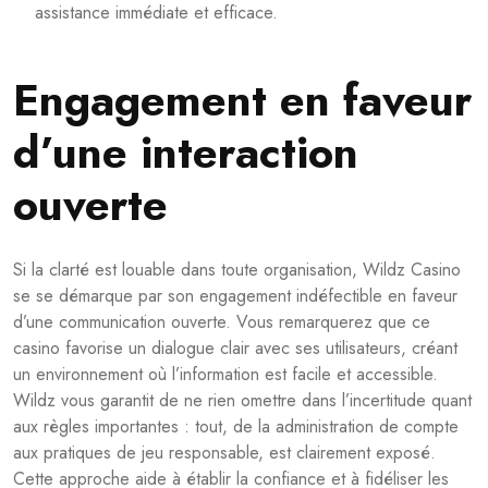
assistance immédiate et efficace.
Engagement en faveur
d’une interaction
ouverte
Si la clarté est louable dans toute organisation, Wildz Casino
se se démarque par son engagement indéfectible en faveur
d’une communication ouverte. Vous remarquerez que ce
casino favorise un dialogue clair avec ses utilisateurs, créant
un environnement où l’information est facile et accessible.
Wildz vous garantit de ne rien omettre dans l’incertitude quant
aux règles importantes : tout, de la administration de compte
aux pratiques de jeu responsable, est clairement exposé.
Cette approche aide à établir la confiance et à fidéliser les