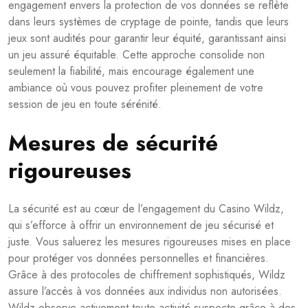
engagement envers la protection de vos données se reflète
dans leurs systèmes de cryptage de pointe, tandis que leurs
jeux sont audités pour garantir leur équité, garantissant ainsi
un jeu assuré équitable. Cette approche consolide non
seulement la fiabilité, mais encourage également une
ambiance où vous pouvez profiter pleinement de votre
session de jeu en toute sérénité.
Mesures de sécurité
rigoureuses
La sécurité est au cœur de l’engagement du Casino Wildz,
qui s’efforce à offrir un environnement de jeu sécurisé et
juste. Vous saluerez les mesures rigoureuses mises en place
pour protéger vos données personnelles et financières.
Grâce à des protocoles de chiffrement sophistiqués, Wildz
assure l’accès à vos données aux individus non autorisées.
Wildz observe activement toute activité suspecte grâce à des