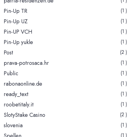
patria-residenzen.de
(1 )
Pin-Up TR
(1 )
Pin-Up UZ
(1 )
Pin-UP VCH
(1 )
Pin-Up yukle
(1 )
Post
(2 )
prava-potrosaca.hr
(1 )
Public
(1 )
rabonaonline.de
(1 )
ready_text
(1 )
roobetitaly.it
(1 )
SlotyStake Casino
(2 )
slovenia
(1 )
Spellen
(1 )