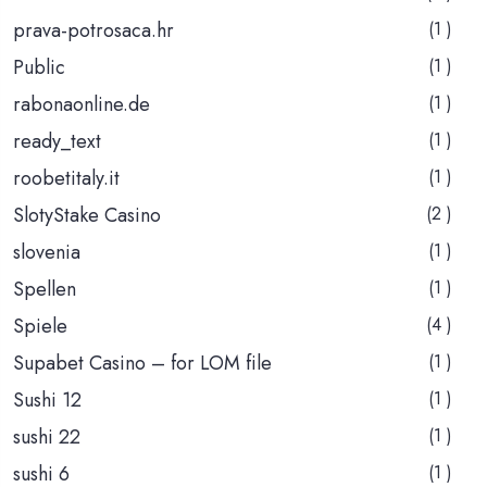
prava-potrosaca.hr
(1 )
Public
(1 )
rabonaonline.de
(1 )
ready_text
(1 )
roobetitaly.it
(1 )
SlotyStake Casino
(2 )
slovenia
(1 )
Spellen
(1 )
Spiele
(4 )
Supabet Casino – for LOM file
(1 )
Sushi 12
(1 )
sushi 22
(1 )
sushi 6
(1 )