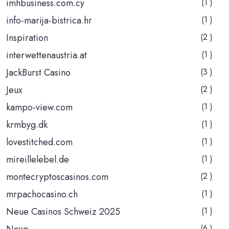
imhbusiness.com.cy
(1 )
info-marija-bistrica.hr
(1 )
Inspiration
(2 )
interwettenaustria.at
(1 )
JackBurst Casino
(3 )
Jeux
(2 )
kampo-view.com
(1 )
krmbyg.dk
(1 )
lovestitched.com
(1 )
mireillelebel.de
(1 )
montecryptoscasinos.com
(2 )
mrpachocasino.ch
(1 )
Neue Casinos Schweiz 2025
(1 )
(6 )