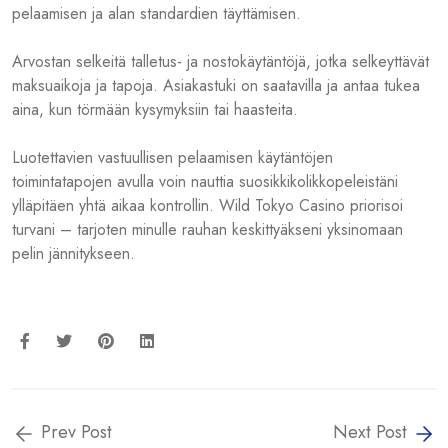
pelaamisen ja alan standardien täyttämisen.
Arvostan selkeitä talletus- ja nostokäytäntöjä, jotka selkeyttävät
maksuaikoja ja tapoja. Asiakastuki on saatavilla ja antaa tukea
aina, kun törmään kysymyksiin tai haasteita.
Luotettavien vastuullisen pelaamisen käytäntöjen
toimintatapojen avulla voin nauttia suosikkikolikkopeleistäni
ylläpitäen yhtä aikaa kontrollin. Wild Tokyo Casino priorisoi
turvani – tarjoten minulle rauhan keskittyäkseni yksinomaan
pelin jännitykseen.
Prev Post
Next Post