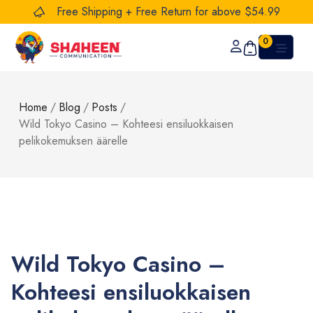
Free Shipping + Free Return for above $54.99
0
Home
/
Blog
/
Posts
/
Wild Tokyo Casino – Kohteesi ensiluokkaisen
pelikokemuksen äärelle
Wild Tokyo Casino –
Kohteesi ensiluokkaisen