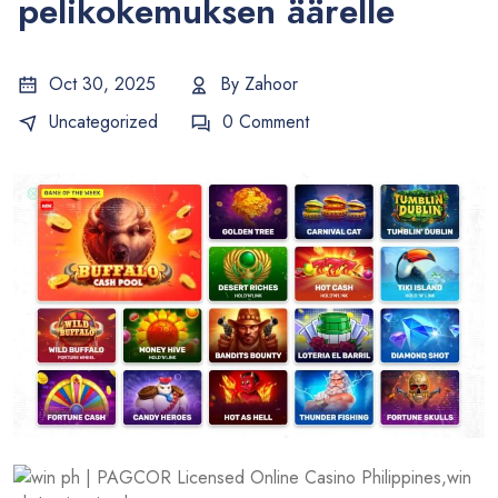
pelikokemuksen äärelle
Oct 30, 2025
By
Zahoor
Uncategorized
0 Comment