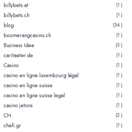
billybets.at
(1 )
billybets.ch
(1 )
blog
(34 )
boomerangcasino.ch
(1 )
Business Idea
(3 )
caritaeter.de
(1 )
Casino
(1 )
casino en ligne luxembourg légal
(1 )
casino en ligne suisse
(1 )
casino en ligne suisse legal
(1 )
casino jetons
(1 )
CH
(2 )
chefi.gr
(1 )