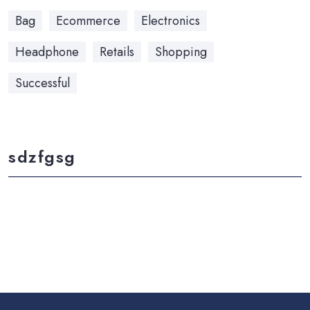
Bag
Ecommerce
Electronics
Headphone
Retails
Shopping
Successful
sdzfgsg