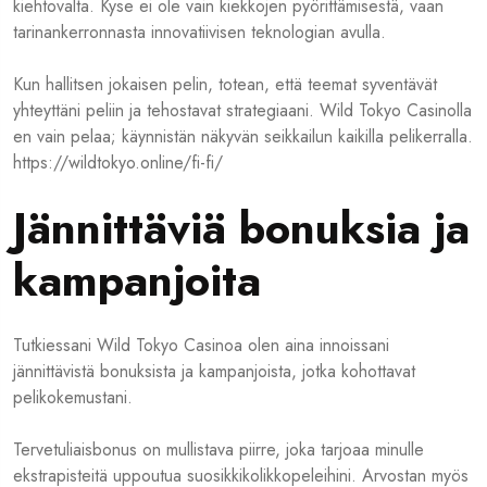
kiehtovalta. Kyse ei ole vain kiekkojen pyörittämisestä, vaan
tarinankerronnasta innovatiivisen teknologian avulla.
Kun hallitsen jokaisen pelin, totean, että teemat syventävät
yhteyttäni peliin ja tehostavat strategiaani. Wild Tokyo Casinolla
en vain pelaa; käynnistän näkyvän seikkailun kaikilla pelikerralla.
https://wildtokyo.online/fi-fi/
Jännittäviä bonuksia ja
kampanjoita
Tutkiessani Wild Tokyo Casinoa olen aina innoissani
jännittävistä bonuksista ja kampanjoista, jotka kohottavat
pelikokemustani.
Tervetuliaisbonus on mullistava piirre, joka tarjoaa minulle
ekstrapisteitä uppoutua suosikkikolikkopeleihini. Arvostan myös