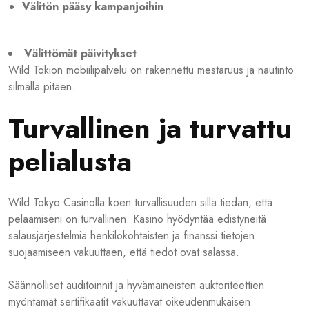
Välitön pääsy kampanjoihin
Välittömät päivitykset
Wild Tokion mobiilipalvelu on rakennettu mestaruus ja nautinto
silmällä pitäen.
Turvallinen ja turvattu
pelialusta
Wild Tokyo Casinolla koen turvallisuuden sillä tiedän, että
pelaamiseni on turvallinen. Kasino hyödyntää edistyneitä
salausjärjestelmiä henkilökohtaisten ja finanssi tietojen
suojaamiseen vakuuttaen, että tiedot ovat salassa.
Säännölliset auditoinnit ja hyvämaineisten auktoriteettien
myöntämät sertifikaatit vakuuttavat oikeudenmukaisen