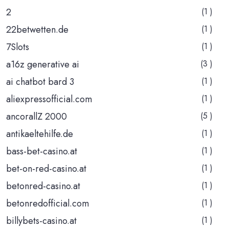
2
(1 )
22betwetten.de
(1 )
7Slots
(1 )
a16z generative ai
(3 )
ai chatbot bard 3
(1 )
aliexpressofficial.com
(1 )
ancorallZ 2000
(5 )
antikaeltehilfe.de
(1 )
bass-bet-casino.at
(1 )
bet-on-red-casino.at
(1 )
betonred-casino.at
(1 )
betonredofficial.com
(1 )
billybets-casino.at
(1 )