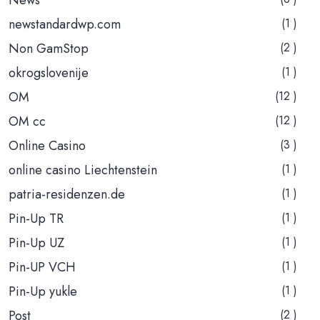
News
newstandardwp.com
(1 )
Non GamStop
(2 )
okrogslovenije
(1 )
OM
(12 )
OM cc
(12 )
Online Casino
(3 )
online casino Liechtenstein
(1 )
patria-residenzen.de
(1 )
Pin-Up TR
(1 )
Pin-Up UZ
(1 )
Pin-UP VCH
(1 )
Pin-Up yukle
(1 )
Post
(2 )