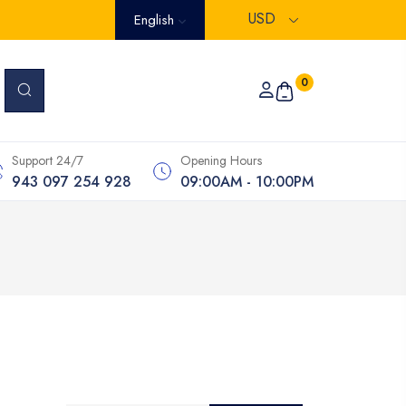
USD
English
0
Support 24/7
Opening Hours
943 097 254 928
09:00AM - 10:00PM