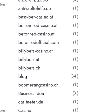
ancorallZ 2000
len
antikaeltehilfe.de
(1 )
bass-bet-casino.at
(1 )
bet-on-red-casino.at
(1 )
betonred-casino.at
(1 )
betonredofficial.com
(1 )
billybets-casino.at
(1 )
r
billybets.at
(1 )
billybets.ch
(1 )
blog
(34 )
boomerangcasino.ch
(1 )
Business Idea
(3 )
e
caritaeter.de
(1 )
Casino
(1 )
ßen