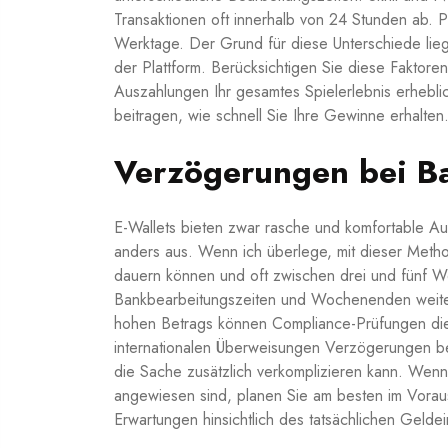
Transaktionen oft innerhalb von 24 Stunden ab. 
Werktage. Der Grund für diese Unterschiede liegt
der Plattform. Berücksichtigen Sie diese Faktoren
Auszahlungen Ihr gesamtes Spielerlebnis erhebli
beitragen, wie schnell Sie Ihre Gewinne erhalten
Verzögerungen bei B
E-Wallets bieten zwar rasche und komfortable A
anders aus. Wenn ich überlege, mit dieser Metho
dauern können und oft zwischen drei und fünf We
Bankbearbeitungszeiten und Wochenenden weite
hohen Betrags können Compliance-Prüfungen die
internationalen Überweisungen Verzögerungen b
die Sache zusätzlich verkomplizieren kann. Wenn
angewiesen sind, planen Sie am besten im Voraus
Erwartungen hinsichtlich des tatsächlichen Geld