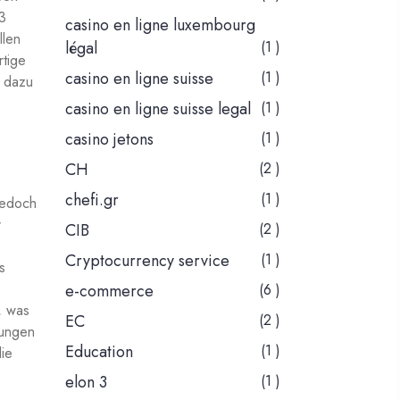
3
casino en ligne luxembourg
llen
légal
(1 )
rtige
casino en ligne suisse
(1 )
d dazu
casino en ligne suisse legal
(1 )
casino jetons
(1 )
CH
(2 )
chefi.gr
(1 )
jedoch
r
CIB
(2 )
Cryptocurrency service
(1 )
s
e-commerce
(6 )
, was
EC
(2 )
sungen
Education
(1 )
ie
elon 3
(1 )