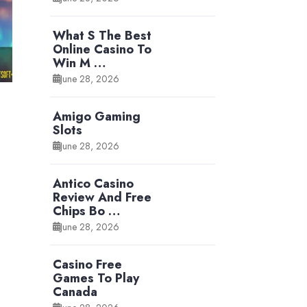
What S The Best
Online Casino To
Win M …
June 28, 2026
Amigo Gaming
Slots
June 28, 2026
Antico Casino
Review And Free
Chips Bo …
June 28, 2026
Casino Free
Games To Play
Canada