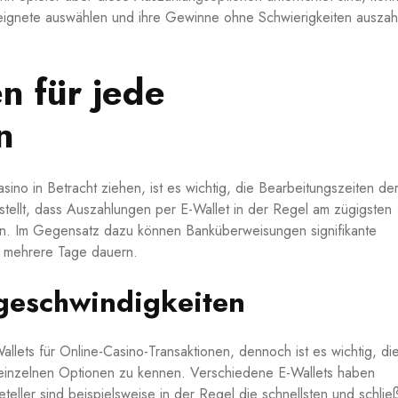
eeignete auswählen und ihre Gewinne ohne Schwierigkeiten auszah
n für jede
n
ino in Betracht ziehen, ist es wichtig, die Bearbeitungszeiten de
tellt, dass Auszahlungen per E-Wallet in der Regel am zügigsten
den. Im Gegensatz dazu können Banküberweisungen signifikante
h mehrere Tage dauern.
geschwindigkeiten
Wallets für Online-Casino-Transaktionen, dennoch ist es wichtig, di
 einzelnen Optionen zu kennen. Verschiedene E-Wallets haben
eteller sind beispielsweise in der Regel die schnellsten und schlie