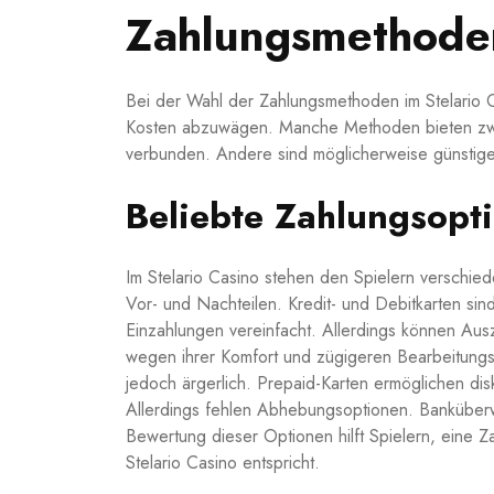
Zahlungsmethoden
Bei der Wahl der Zahlungsmethoden im Stelario Ca
Kosten abzuwägen. Manche Methoden bieten zwar 
verbunden. Andere sind möglicherweise günstig
Beliebte Zahlungsopt
Im Stelario Casino stehen den Spielern verschie
Vor- und Nachteilen. Kredit- und Debitkarten sin
Einzahlungen vereinfacht. Allerdings können Ausz
wegen ihrer Komfort und zügigeren Bearbeitungs
jedoch ärgerlich. Prepaid-Karten ermöglichen disk
Allerdings fehlen Abhebungsoptionen. Banküberw
Bewertung dieser Optionen hilft Spielern, eine Z
Stelario Casino entspricht.