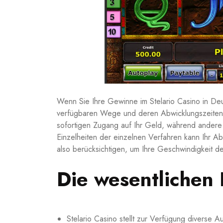
Wenn Sie Ihre Gewinne im Stelario Casino in Deu
verfügbaren Wege und deren Abwicklungszeiten
sofortigen Zugang auf Ihr Geld, während ander
Einzelheiten der einzelnen Verfahren kann Ihr A
also berücksichtigen, um Ihre Geschwindigkeit d
Die wesentlichen 
Stelario Casino stellt zur Verfügung diverse 