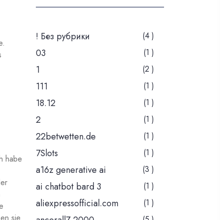
! Без рубрики
(4 )
e.
03
(1 )
s
1
(2 )
111
(1 )
18.12
(1 )
2
(1 )
22betwetten.de
(1 )
7Slots
(1 )
ch habe
a16z generative ai
(3 )
ler
ai chatbot bard 3
(1 )
n
aliexpressofficial.com
(1 )
le
en sie
(5 )