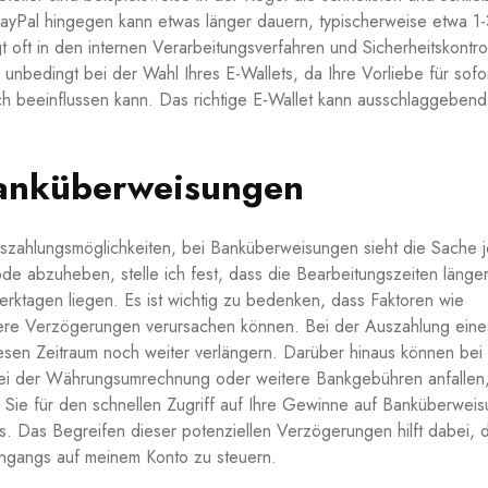
PayPal hingegen kann etwas länger dauern, typischerweise etwa 1-
 oft in den internen Verarbeitungsverfahren und Sicherheitskontro
 unbedingt bei der Wahl Ihres E-Wallets, da Ihre Vorliebe für sofo
ch beeinflussen kann. Das richtige E-Wallet kann ausschlaggeben
.
anküberweisungen
uszahlungsmöglichkeiten, bei Banküberweisungen sieht die Sache 
de abzuheben, stelle ich fest, dass die Bearbeitungszeiten länge
rktagen liegen. Es ist wichtig zu bedenken, dass Faktoren wie
re Verzögerungen verursachen können. Bei der Auszahlung eine
sen Zeitraum noch weiter verlängern. Darüber hinaus können bei
ei der Währungsumrechnung oder weitere Bankgebühren anfallen
 Sie für den schnellen Zugriff auf Ihre Gewinne auf Banküberwei
. Das Begreifen dieser potenziellen Verzögerungen hilft dabei, d
eingangs auf meinem Konto zu steuern.