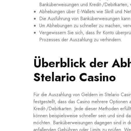
Banküberweisungen und Kredit-/Debitkarten, w
Abhebungen über E-Wallets wie Skrill und Net
Die Ausführung von Banküberweisungen kann 
Um Abhebungen zu schneller zu machen, verw
Vergewissern Sie sich, dass Ihr Konto überp
Prozesses der Auszahlung zu verhindern.
Überblick der A
Stelario Casino
Für die Auszahlung von Geldern im Stelario Cas
festgestellt, dass das Casino mehrere Optionen 
Kredit-/Debitkarten. Jede dieser Methoden erfüllt
können beispielsweise schneller sein und sind dah
möchten. Banküberweisungen dagegen sind in der 
anfallenden Gebühren oder Limits zu prüfen. Wen