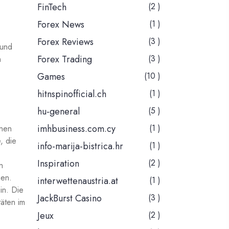
FinTech
(2 )
Forex News
(1 )
Forex Reviews
(3 )
 und
Forex Trading
(3 )
n
Games
(10 )
hitnspinofficial.ch
(1 )
hu-general
(5 )
imhbusiness.com.cy
(1 )
enen
, die
info-marija-bistrica.hr
(1 )
Inspiration
(2 )
n
gen.
interwettenaustria.at
(1 )
in. Die
JackBurst Casino
(3 )
täten im
Jeux
(2 )