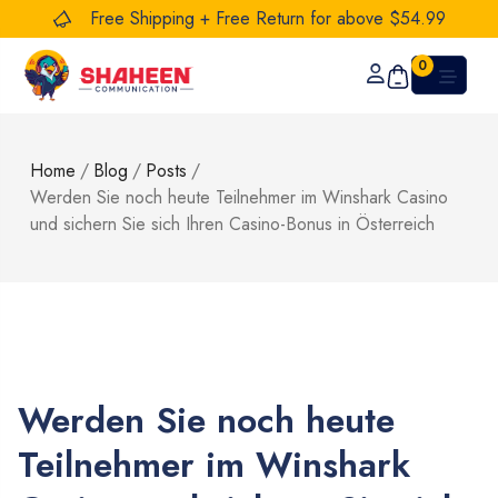
Free Shipping + Free Return for above $54.99
0
Home
/
Blog
/
Posts
/
Werden Sie noch heute Teilnehmer im Winshark Casino
und sichern Sie sich Ihren Casino-Bonus in Österreich
Werden Sie noch heute
Teilnehmer im Winshark