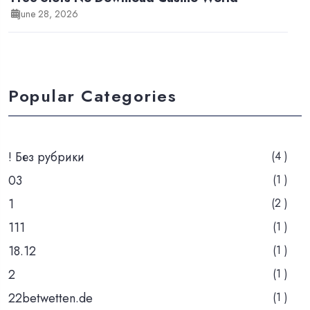
June 28, 2026
Popular Categories
! Без рубрики
(4 )
03
(1 )
1
(2 )
111
(1 )
18.12
(1 )
2
(1 )
22betwetten.de
(1 )