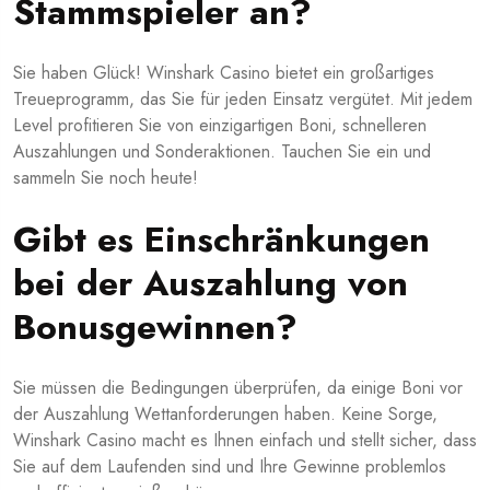
Stammspieler an?
Sie haben Glück! Winshark Casino bietet ein großartiges
Treueprogramm, das Sie für jeden Einsatz vergütet. Mit jedem
Level profitieren Sie von einzigartigen Boni, schnelleren
Auszahlungen und Sonderaktionen. Tauchen Sie ein und
sammeln Sie noch heute!
Gibt es Einschränkungen
bei der Auszahlung von
Bonusgewinnen?
Sie müssen die Bedingungen überprüfen, da einige Boni vor
der Auszahlung Wettanforderungen haben. Keine Sorge,
Winshark Casino macht es Ihnen einfach und stellt sicher, dass
Sie auf dem Laufenden sind und Ihre Gewinne problemlos