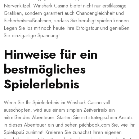
Nervenkitzel. Winshark Casino bietet nicht nur erstklassige
Grafiken, sondern garantiert auch Chancengleichheit und
Sicherheitsmaßnahmen, sodass Sie beruhigt spielen können.
Legen Sie los mit noch heute Ihre Erfolgstour und genießen
Sie einzigartige Spannung!
Hinweise für ein
bestmögliches
Spielerlebnis
Wenn Sie Ihr Spielerlebnis im Winshark Casino voll
ausschöpfen, wird aus einem simplen Zeitvertreib ein
mitreißendes Abenteuer. Starten Sie mit strategischem Ansatz
in dieses Abenteuer ein und sehen
pitchbook.com
Sie, wie Ihr
Spielspaß zunimmt! Kreieren Sie zunächst Ihren eigenen