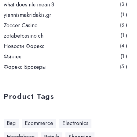
what does nlu mean 8
(3 )
yiannismakridakis.gr
(1 )
Zoccer Casino
(3 )
zotabetcasino.ch
(1 )
Новости Форекс
(4 )
Финтех
(1 )
Форекс Брокеры
(5 )
Product Tags
Bag
Ecommerce
Electronics