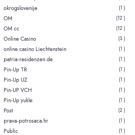
okrogslovenije
(1 )
OM
(12 )
OM cc
(12 )
Online Casino
(3 )
online casino Liechtenstein
(1 )
patria-residenzen.de
(1 )
Pin-Up TR
(1 )
Pin-Up UZ
(1 )
Pin-UP VCH
(1 )
Pin-Up yukle
(1 )
Post
(2 )
prava-potrosaca.hr
(1 )
Public
(1 )