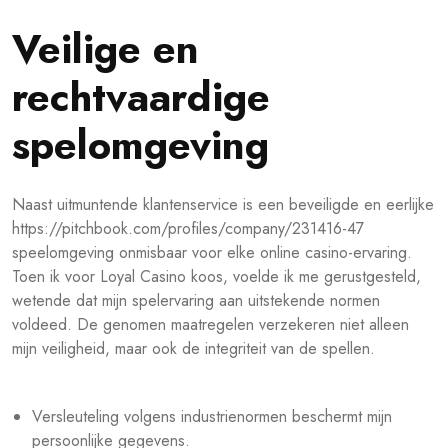
Veilige en
rechtvaardige
spelomgeving
Naast uitmuntende klantenservice is een beveiligde en eerlijke
https://pitchbook.com/profiles/company/231416-47
speelomgeving onmisbaar voor elke online casino-ervaring.
Toen ik voor Loyal Casino koos, voelde ik me gerustgesteld,
wetende dat mijn spelervaring aan uitstekende normen
voldeed. De genomen maatregelen verzekeren niet alleen
mijn veiligheid, maar ook de integriteit van de spellen.
Versleuteling volgens industrienormen beschermt mijn
persoonlijke gegevens.