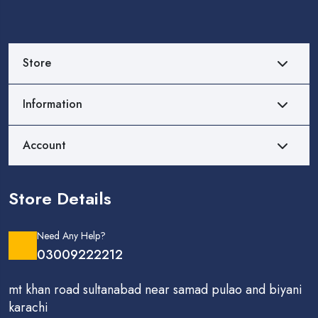
Store
Information
Account
Store Details
Need Any Help?
03009222212
mt khan road sultanabad near samad pulao and biyani
karachi