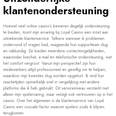
klantenondersteuning
Hoewel veel online casino’s beweren degelijk ondersteuning
te bieden, toont mijn ervaring bij Loyal Casino een inzet aan
uitstekende klantenservice. Telkens wanneer ik problemen
ondervond of vragen had, reageerde hun supportteam vlug
en vakkundig. Ze bieden meerdere contactmogelijkheden,
waaronder livechat, e-mail en telefonische ondersteuning, wat
het comfort vergroot. Vanuit mijn perspectief zijn hun
medewerkers altijd professioneel en gewillig om te helpen,
waardoor mijn kwesties vlug worden opgelost. Ik vind hun
reactietijden opmerkelijk snel in vergelijking met andere
platforms die ik heb gebruikt. Dit serviceniveau versterkt niet
alleen mijn spelervaring, maar vestigt ook vertrouwen op in het
casino. Over het algemeen is de klantenservice van Loyal
Casino een cruciale factor waarom spelers zoals ik blijven
terugkomen.