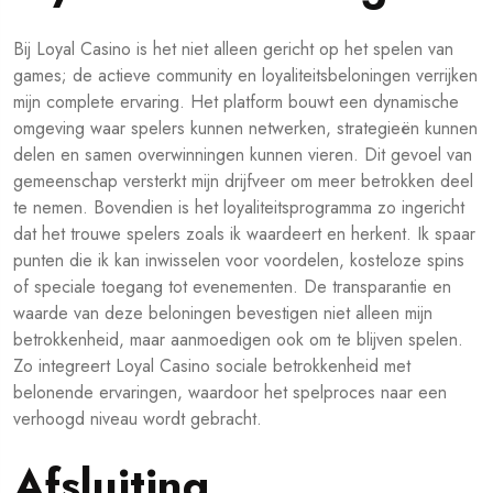
Bij Loyal Casino is het niet alleen gericht op het spelen van
games; de actieve community en loyaliteitsbeloningen verrijken
mijn complete ervaring. Het platform bouwt een dynamische
omgeving waar spelers kunnen netwerken, strategieën kunnen
delen en samen overwinningen kunnen vieren. Dit gevoel van
gemeenschap versterkt mijn drijfveer om meer betrokken deel
te nemen. Bovendien is het loyaliteitsprogramma zo ingericht
dat het trouwe spelers zoals ik waardeert en herkent. Ik spaar
punten die ik kan inwisselen voor voordelen, kosteloze spins
of speciale toegang tot evenementen. De transparantie en
waarde van deze beloningen bevestigen niet alleen mijn
betrokkenheid, maar aanmoedigen ook om te blijven spelen.
Zo integreert Loyal Casino sociale betrokkenheid met
belonende ervaringen, waardoor het spelproces naar een
verhoogd niveau wordt gebracht.
Afsluiting