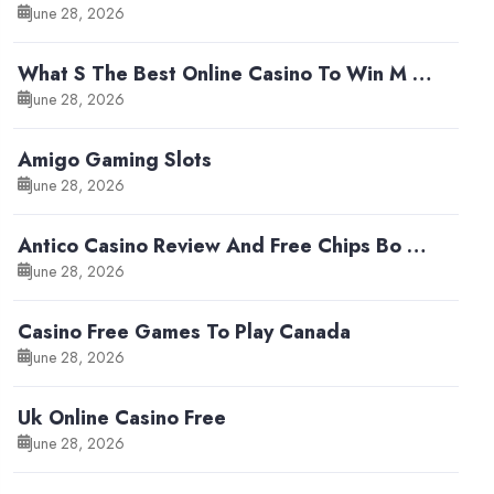
June 28, 2026
What S The Best Online Casino To Win M …
June 28, 2026
Amigo Gaming Slots
June 28, 2026
Antico Casino Review And Free Chips Bo …
June 28, 2026
Casino Free Games To Play Canada
June 28, 2026
Uk Online Casino Free
June 28, 2026