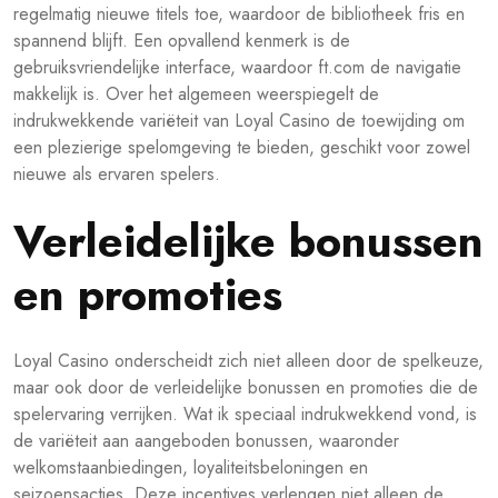
regelmatig nieuwe titels toe, waardoor de bibliotheek fris en
spannend blijft. Een opvallend kenmerk is de
gebruiksvriendelijke interface, waardoor
ft.com
de navigatie
makkelijk is. Over het algemeen weerspiegelt de
indrukwekkende variëteit van Loyal Casino de toewijding om
een plezierige spelomgeving te bieden, geschikt voor zowel
nieuwe als ervaren spelers.
Verleidelijke bonussen
en promoties
Loyal Casino onderscheidt zich niet alleen door de spelkeuze,
maar ook door de verleidelijke bonussen en promoties die de
spelervaring verrijken. Wat ik speciaal indrukwekkend vond, is
de variëteit aan aangeboden bonussen, waaronder
welkomstaanbiedingen, loyaliteitsbeloningen en
seizoensacties. Deze incentives verlengen niet alleen de