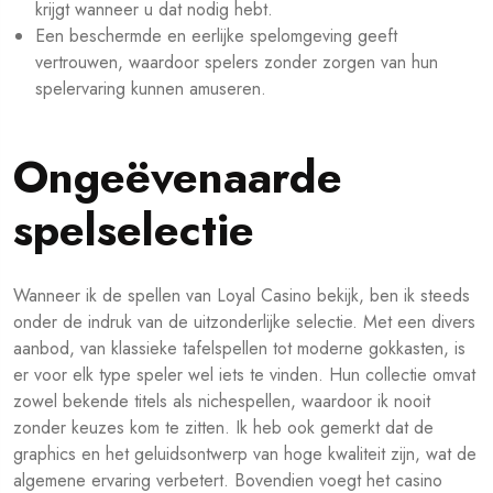
krijgt wanneer u dat nodig hebt.
Een beschermde en eerlijke spelomgeving geeft
vertrouwen, waardoor spelers zonder zorgen van hun
spelervaring kunnen amuseren.
Ongeëvenaarde
spelselectie
Wanneer ik de spellen van Loyal Casino bekijk, ben ik steeds
onder de indruk van de uitzonderlijke selectie. Met een divers
aanbod, van klassieke tafelspellen tot moderne gokkasten, is
er voor elk type speler wel iets te vinden. Hun collectie omvat
zowel bekende titels als nichespellen, waardoor ik nooit
zonder keuzes kom te zitten. Ik heb ook gemerkt dat de
graphics en het geluidsontwerp van hoge kwaliteit zijn, wat de
algemene ervaring verbetert. Bovendien voegt het casino