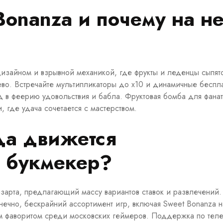
Bonanza и почему на н
дизайном и взрывной механикой, где фрукты и леденцы сыпят
во. Встречайте мультипликаторы до х10 и динамичные беспл
 в феерию удовольствия и бабла. Фруктовая бомба для фана
, где удача сочетается с мастерством.
да движется
 букмекер?
азарта, предлагающий массу вариантов ставок и развлечений.
ечно, бескрайний ассортимент игр, включая Sweet Bonanza н
м фаворитом среди московских геймеров. Поддержка по тел