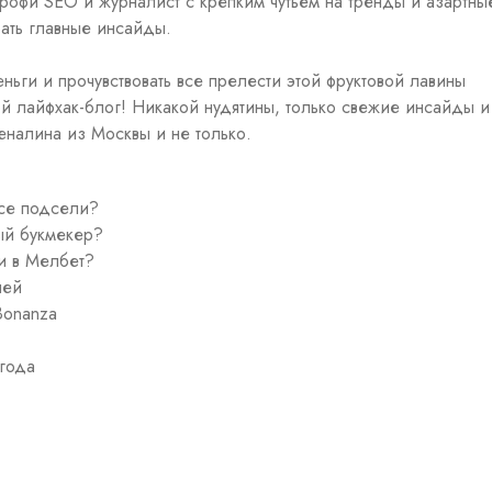
Профи SEO и журналист с крепким чутьём на тренды и азартны
рать главные инсайды.
еньги
и прочувствовать все прелести этой фруктовой лавины
й лайфхак-блог! Никакой нудятины, только свежие инсайды и
налина из Москвы и не только.
все подсели?
ый букмекер?
ги в Мелбет?
шей
Bonanza
 года