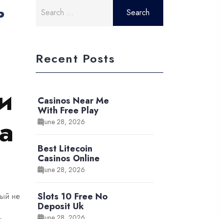
ь
Search
for:
Recent Posts
и
Casinos Near Me
With Free Play
a
June 28, 2026
Best Litecoin
Casinos Online
June 28, 2026
Slots 10 Free No
рый не
Deposit Uk
June 28, 2026