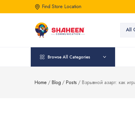
Find Store Location
All 
Browse All Categories
Home
/
Blog
/
Posts
/
Взрывной азарт: как игр