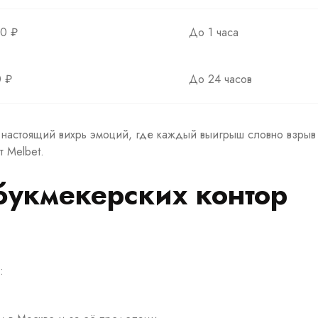
0 ₽
До 1 часа
 ₽
До 24 часов
а настоящий вихрь эмоций, где каждый выигрыш словно взрыв
 Melbet.
букмекерских контор
: