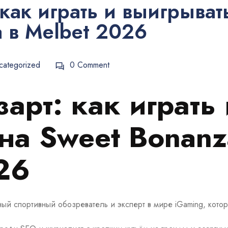
как играть и выигрыват
a в Melbet 2026
categorized
0 Comment
арт: как играть 
на Sweet Bonanz
26
ный спортивный обозреватель и эксперт в мире iGaming, кото