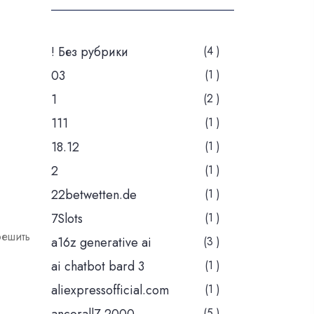
! Без рубрики
(4 )
03
(1 )
1
(2 )
111
(1 )
18.12
(1 )
2
(1 )
22betwetten.de
(1 )
7Slots
(1 )
решить
a16z generative ai
(3 )
ai chatbot bard 3
(1 )
aliexpressofficial.com
(1 )
(5 )