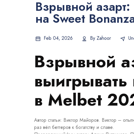
Взрывной азарт: 
на Sweet Bonanz
Feb 04, 2026
By
Zahoor
Un
Взрывной аз
выигрывать 
в Melbet 20
Автор статьи:
Виктор Майоров
. Виктор – опыт
раз вёл беттеров к богатству и славе.