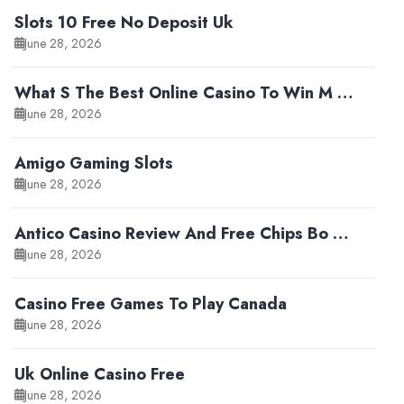
Slots 10 Free No Deposit Uk
June 28, 2026
What S The Best Online Casino To Win M …
June 28, 2026
Amigo Gaming Slots
June 28, 2026
Antico Casino Review And Free Chips Bo …
June 28, 2026
Casino Free Games To Play Canada
June 28, 2026
Uk Online Casino Free
June 28, 2026