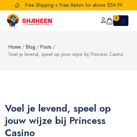
Free Shipping + Free Return for above $54.99
0
Home
/
Blog
/
Posts
/
Voel je levend, speel op jouw wijze bij Princess Casino
Voel je levend, speel op
jouw wijze bij Princess
Casino