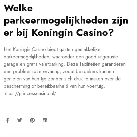
Welke
parkeermogelijkheden zijn
er bij Koningin Casino?
Het Koningin Casino biedt gasten gemakkelijke
parkeermogelijkheden, waaronder een goed uitgeruste
garage en gratis valetparking. Deze faciliteiten garanderen
een probleemloze ervaring, zodat bezoekers kunnen
genieten van hun tijd zonder zich druk te maken over de
bescherming of bereikbaarheid van hun voertuig.
https://princesscasino.nl/