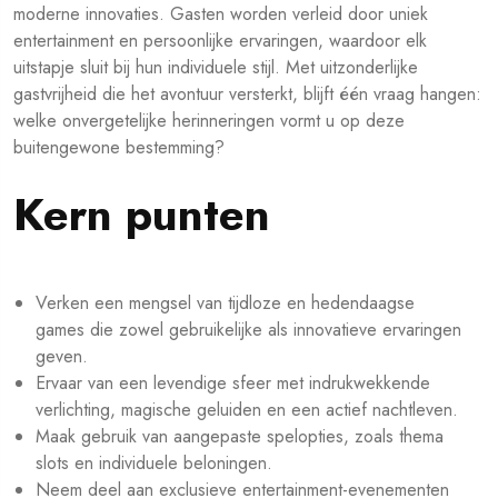
moderne innovaties. Gasten worden verleid door uniek
entertainment en persoonlijke ervaringen, waardoor elk
uitstapje sluit bij hun individuele stijl. Met uitzonderlijke
gastvrijheid die het avontuur versterkt, blijft één vraag hangen:
welke onvergetelijke herinneringen vormt u op deze
buitengewone bestemming?
Kern punten
Verken een mengsel van tijdloze en hedendaagse
games die zowel gebruikelijke als innovatieve ervaringen
geven.
Ervaar van een levendige sfeer met indrukwekkende
verlichting, magische geluiden en een actief nachtleven.
Maak gebruik van aangepaste spelopties, zoals thema
slots en individuele beloningen.
Neem deel aan exclusieve entertainment-evenementen