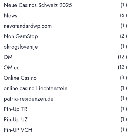
Neue Casinos Schweiz 2025
(1 )
News
(6 )
newstandardwp.com
(1 )
Non GamStop
(2 )
okrogslovenije
(1 )
OM
(12 )
OM cc
(12 )
Online Casino
(3 )
online casino Liechtenstein
(1 )
patria-residenzen.de
(1 )
Pin-Up TR
(1 )
Pin-Up UZ
(1 )
Pin-UP VCH
(1 )