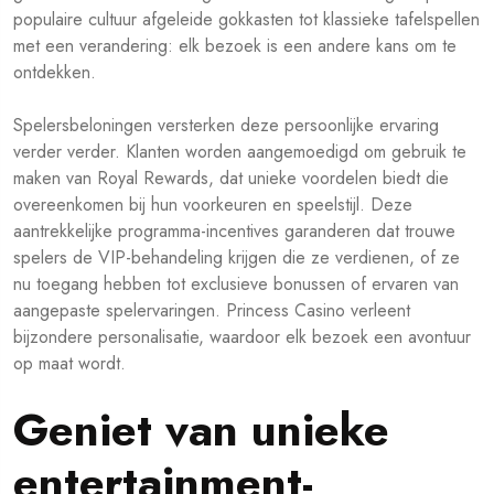
populaire cultuur afgeleide gokkasten tot klassieke tafelspellen
met een verandering: elk bezoek is een andere kans om te
ontdekken.
Spelersbeloningen versterken deze persoonlijke ervaring
verder verder. Klanten worden aangemoedigd om gebruik te
maken van Royal Rewards, dat unieke voordelen biedt die
overeenkomen bij hun voorkeuren en speelstijl. Deze
aantrekkelijke programma-incentives garanderen dat trouwe
spelers de VIP-behandeling krijgen die ze verdienen, of ze
nu toegang hebben tot exclusieve bonussen of ervaren van
aangepaste spelervaringen. Princess Casino verleent
bijzondere personalisatie, waardoor elk bezoek een avontuur
op maat wordt.
Geniet van unieke
entertainment-