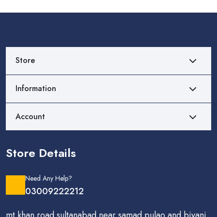
Store
Information
Account
Store Details
Need Any Help?
03009222212
mt khan road sultanabad near samad pulao and biyani