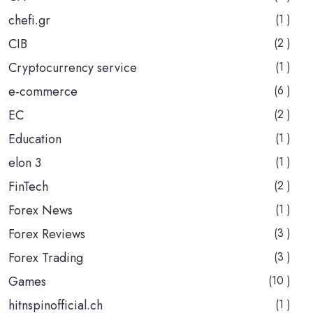
chefi.gr
(1 )
CIB
(2 )
Cryptocurrency service
(1 )
e-commerce
(6 )
EC
(2 )
Education
(1 )
elon 3
(1 )
FinTech
(2 )
Forex News
(1 )
Forex Reviews
(3 )
Forex Trading
(3 )
Games
(10 )
hitnspinofficial.ch
(1 )