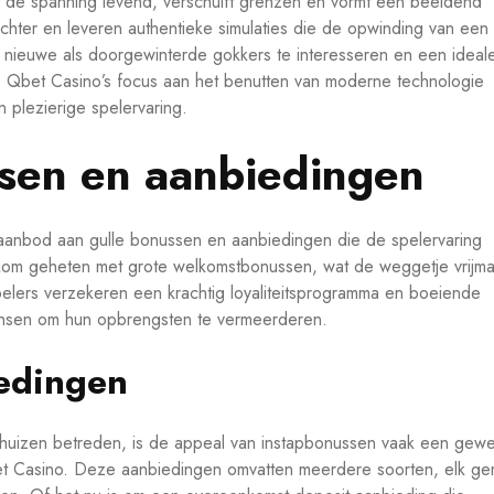
t de spanning levend, verschuift grenzen en vormt een beeldend
achter en leveren authentieke simulaties die de opwinding van een 
l nieuwe als doorgewinterde gokkers te interesseren en een ideal
. Qbet Casino’s focus aan het benutten van moderne technologie
 plezierige spelervaring.
ssen en aanbiedingen
 aanbod aan gulle bonussen en aanbiedingen die de spelervaring
lkom geheten met grote welkomstbonussen, wat de weggetje vrijma
pelers verzekeren een krachtig loyaliteitsprogramma en boeiende
ansen om hun opbrengsten te vermeerderen.
edingen
khuizen betreden, is de appeal van instapbonussen vaak een gewe
et Casino. Deze aanbiedingen omvatten meerdere soorten, elk ge