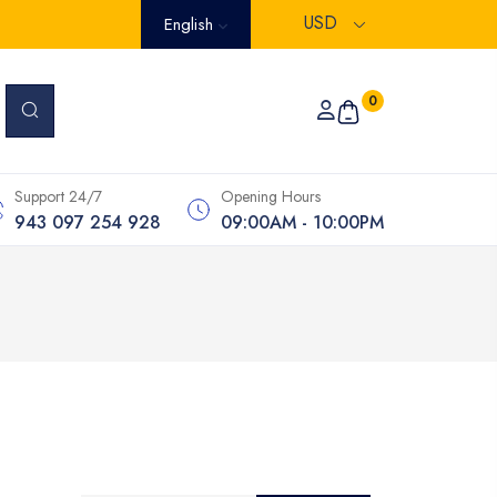
USD
English
0
Support 24/7
Opening Hours
943 097 254 928
09:00AM - 10:00PM