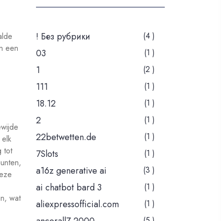
! Без рубрики
(4 )
alde
en een
03
(1 )
1
(2 )
111
(1 )
18.12
(1 )
2
(1 )
ewijde
22betwetten.de
(1 )
 elk
 tot
7Slots
(1 )
punten,
a16z generative ai
(3 )
Deze
ai chatbot bard 3
(1 )
en, wat
aliexpressofficial.com
(1 )
(5 )