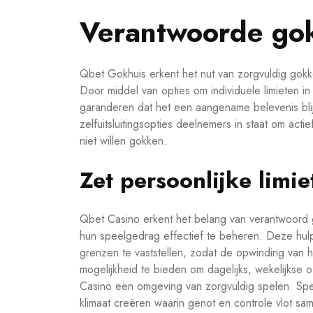
Verantwoorde go
Qbet Gokhuis erkent het nut van zorgvuldig gokke
Door middel van opties om individuele limieten i
garanderen dat het een aangename belevenis blij
zelfuitsluitingsopties deelnemers in staat om acti
niet willen gokken.
Zet persoonlijke limie
Qbet Casino erkent het belang van verantwoord go
hun speelgedrag effectief te beheren. Deze hul
grenzen te vaststellen, zodat de opwinding van he
mogelijkheid te bieden om dagelijks, wekelijkse of
Casino een omgeving van zorgvuldig spelen. Spe
klimaat creëren waarin genot en controle vlot 