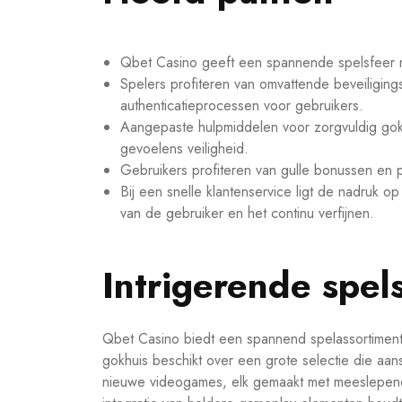
Qbet Casino geeft een spannende spelsfeer me
Spelers profiteren van omvattende beveiliging
authenticatieprocessen voor gebruikers.
Aangepaste hulpmiddelen voor zorgvuldig gokke
gevoelens veiligheid.
Gebruikers profiteren van gulle bonussen en pa
Bij een snelle klantenservice ligt de nadruk 
van de gebruiker en het continu verfijnen.
Intrigerende spels
Qbet Casino biedt een spannend spelassortiment 
gokhuis beschikt over een grote selectie die aans
nieuwe videogames, elk gemaakt met meeslepende