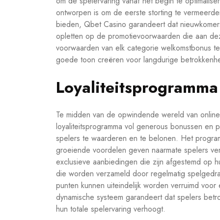
om de spelervaring vanaf het begin te optimalis
ontworpen is om de eerste storting te vermeerde
bieden, Qbet Casino garandeert dat nieuwkomer
opletten op de promotievoorwaarden die aan de
voorwaarden van elk categorie welkomstbonus te
goede toon creëren voor langdurige betrokkenhei
Loyaliteitsprogramma
Te midden van de opwindende wereld van online 
loyaliteitsprogramma vol generous bonussen en p
spelers te waarderen en te belonen. Het programm
groeiende voordelen geven naarmate spelers ver
exclusieve aanbiedingen die zijn afgestemd op hu
die worden verzameld door regelmatig spelgedrag
punten kunnen uiteindelijk worden verruimd voor 
dynamische systeem garandeert dat spelers betrokk
hun totale spelervaring verhoogt.