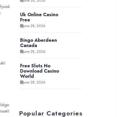
June 28, 2026
fysiek
e
Uk Online Casino
Free
June 28, 2026
Bingo Aberdeen
Canada
June 28, 2026
akt
Free Slots No
Download Casino
World
June 28, 2026
ldige
maakt
Popular Categories