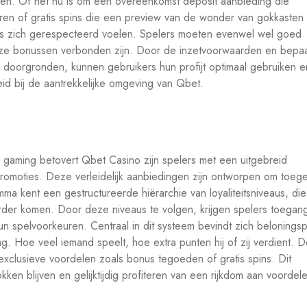
eren. Of het nu is om een overeenkomst deposit aanbieding die
ren of gratis spins die een preview van de wonder van gokkasten
s zich gerespecteerd voelen. Spelers moeten evenwel wel goed
ze bonussen verbonden zijn. Door de inzetvoorwaarden en bepa
 doorgronden, kunnen gebruikers hun profijt optimaal gebruiken 
d bij de aantrekkelijke omgeving van Qbet.
gaming betovert Qbet Casino zijn spelers met een uitgebreid
romoties. Deze verleidelijk aanbiedingen zijn ontworpen om toeg
a kent een gestructureerde hiërarchie van loyaliteitsniveaus, die
der komen. Door deze niveaus te volgen, krijgen spelers toegang
n spelvoorkeuren. Centraal in dit systeem bevindt zich belonings
. Hoe veel iemand speelt, hoe extra punten hij of zij verdient. 
exclusieve voordelen zoals bonus tegoeden of gratis spins. Dit
en blijven en gelijktijdig profiteren van een rijkdom aan voordel