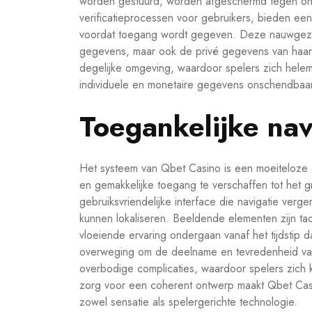
worden gestuurd, worden afgeschermd tegen on
verificatieprocessen voor gebruikers, bieden een 
voordat toegang wordt gegeven. Deze nauwgezett
gegevens, maar ook de privé gegevens van haar 
degelijke omgeving, waardoor spelers zich helem
individuele en monetaire gegevens onschendbaar 
Toegankelijke nav
Het systeem van Qbet Casino is een moeiteloze e
en gemakkelijke toegang te verschaffen tot het gr
gebruiksvriendelijke interface die navigatie verg
kunnen lokaliseren. Beeldende elementen zijn tac
vloeiende ervaring ondergaan vanaf het tijdstip d
overweging om de deelname en tevredenheid van d
overbodige complicaties, waardoor spelers zich
zorg voor een coherent ontwerp maakt Qbet Casi
zowel sensatie als spelergerichte technologie.