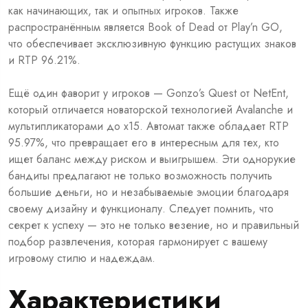
как начинающих, так и опытных игроков. Также
распространённым является Book of Dead от Play’n GO,
что обеспечивает эксклюзивную функцию растущих знаков
и RTP 96.21%.
Ещё один фаворит у игроков — Gonzo’s Quest от NetEnt,
который отличается новаторской технологией Avalanche и
мультипликаторами до x15. Автомат также обладает RTP
95.97%, что превращает его в интересным для тех, кто
ищет баланс между риском и выигрышем. Эти однорукие
бандиты предлагают не только возможность получить
большие деньги, но и незабываемые эмоции благодаря
своему дизайну и функционалу. Следует помнить, что
секрет к успеху — это не только везение, но и правильный
подбор развлечения, которая гармонирует с вашему
игровому стилю и надеждам.
Характеристики