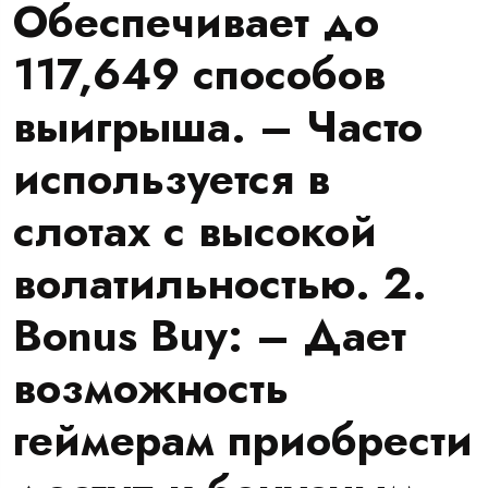
Обеспечивает до
117,649 способов
выигрыша. – Часто
используется в
слотах с высокой
волатильностью. 2.
Bonus Buy: – Дает
возможность
геймерам приобрести