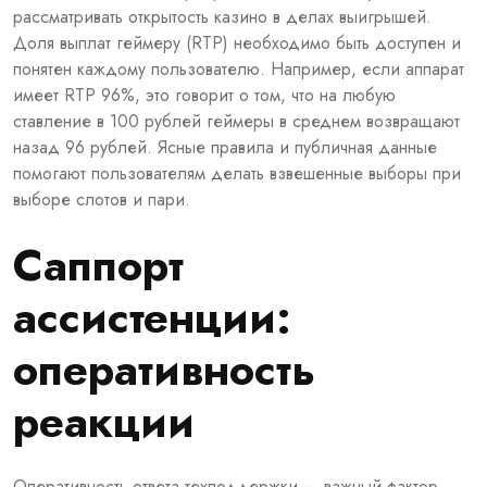
рассматривать открытость казино в делах выигрышей.
Доля выплат геймеру (RTP) необходимо быть доступен и
понятен каждому пользователю. Например, если аппарат
имеет RTP 96%, это говорит о том, что на любую
ставление в 100 рублей геймеры в среднем возвращают
назад 96 рублей. Ясные правила и публичная данные
помогают пользователям делать взвешенные выборы при
выборе слотов и пари.
Саппорт
ассистенции:
оперативность
реакции
Оперативность ответа техподдержки — важный фактор,