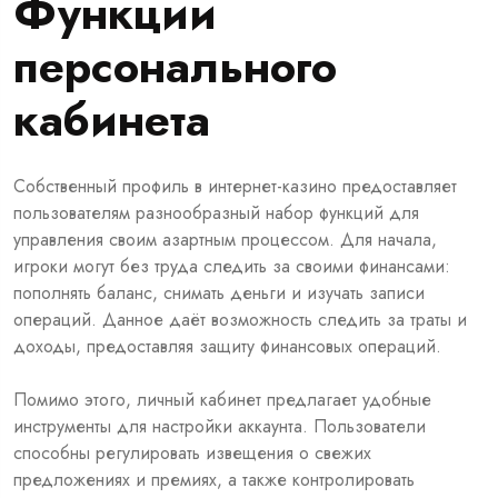
Функции
персонального
кабинета
Собственный профиль в интернет-казино предоставляет
пользователям разнообразный набор функций для
управления своим азартным процессом. Для начала,
игроки могут без труда следить за своими финансами:
пополнять баланс, снимать деньги и изучать записи
операций. Данное даёт возможность следить за траты и
доходы, предоставляя защиту финансовых операций.
Помимо этого, личный кабинет предлагает удобные
инструменты для настройки аккаунта. Пользователи
способны регулировать извещения о свежих
предложениях и премиях, а также контролировать