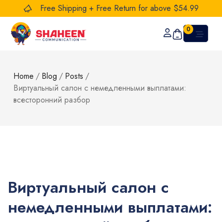
Free Shipping + Free Return for above $54.99
0
Home
/
Blog
/
Posts
/
Виртуальный салон с немедленными выплатами:
всесторонний разбор
Виртуальный салон с
немедленными выплатами: