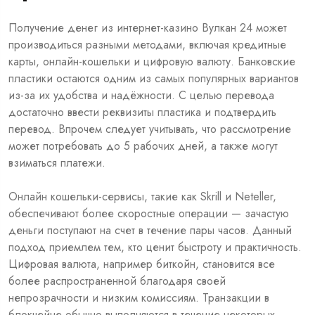
Получение денег из интернет-казино Вулкан 24 может
производиться разными методами, включая кредитные
карты, онлайн-кошельки и цифровую валюту. Банковские
пластики остаются одним из самых популярных вариантов
из-за их удобства и надёжности. С целью перевода
достаточно ввести реквизиты пластика и подтвердить
перевод. Впрочем следует учитывать, что рассмотрение
может потребовать до 5 рабочих дней, а также могут
взиматься платежи.
Онлайн кошельки-сервисы, такие как Skrill и Neteller,
обеспечивают более скоростные операции — зачастую
деньги поступают на счет в течение пары часов. Данный
подход приемлем тем, кто ценит быстроту и практичность.
Цифровая валюта, например биткойн, становится все
более распространенной благодаря своей
непрозрачности и низким комиссиям. Транзакции в
блокчейне обычно выполняются в течение некоторых