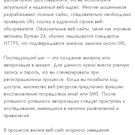
актуальный и надежный веб-адрес. Многие мошенников
разрабатывают ложные сайты, следовательно необходимо
проверить URL-ссылку в адресной строке веб-
обозревателя. Официальные веб-сайты, такие как игровые
автоматы Вулкан 24, обычно защищаются стандартом
HTTPS, что подтверждается значком замочка около URL.
Последующий шаг — это создание аккаунта или
авторизация в аккаунт. Для данного нужно внести учетную
запись и пароль, что вы сгенерировали при
регистрационном процессе. Когда вы позабыли код
доступа, множество веб-ресурсов предлагают функцию
восстановления посредством email или SMS. После
успешного успешного авторизации следует приступать к
исследованию имеющихся в наличии развлечений и
привилегий.
В процессе визита веб-сайт игорного заведения