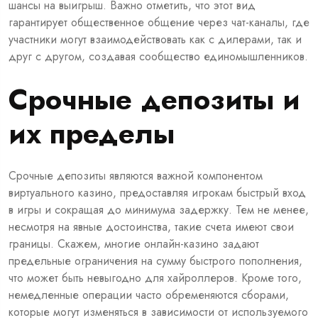
шансы на выигрыш. Важно отметить, что этот вид
гарантирует общественное общение через чат-каналы, где
участники могут взаимодействовать как с дилерами, так и
друг с другом, создавая сообщество единомышленников.
Срочные депозиты и
их пределы
Срочные депозиты являются важной компонентом
виртуального казино, предоставляя игрокам быстрый вход
в игры и сокращая до минимума задержку. Тем не менее,
несмотря на явные достоинства, такие счета имеют свои
границы. Скажем, многие онлайн-казино задают
предельные ограничения на сумму быстрого пополнения,
что может быть невыгодно для хайроллеров. Кроме того,
немедленные операции часто обременяются сборами,
которые могут изменяться в зависимости от используемого