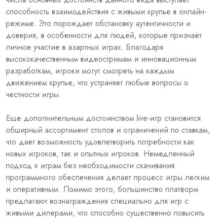
способность взаимодействия с живыми крупье в онлайн-
режиме. Это порождает обстановку аутентичности и
доверия, в особенности для людей, которые признаёт
личное участие в азартных играх. Благодаря
высококачественным видеостримам и инновационным
разработкам, игроки могут смотреть на каждым
движением крупье, что устраняет любые вопросы о
честности игры.
Еще дополнительным достоинством live-игр становится
обширный ассортимент столов и ограничений по ставкам,
что дает возможность удовлетворить потребности как
новых игроков, так и опытных игроков. Немедленный
подход к играм без необходимости скачивания
программного обеспечения делает процесс игры легким
и оперативным. Помимо этого, большинство платформ
предлагают вознаграждения специально для игр с
живыми дилерами, что способно существенно повысить