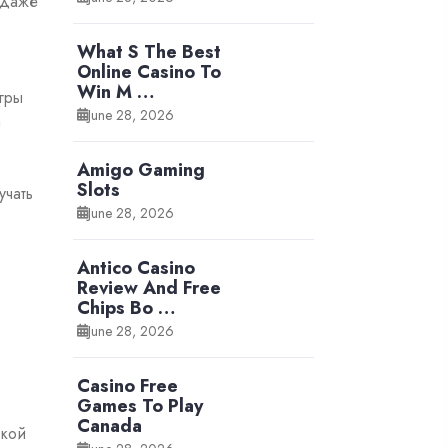
и даже
What S The Best
Online Casino To
Win M …
гры
June 28, 2026
а
Amigo Gaming
Slots
учать
June 28, 2026
Antico Casino
Review And Free
Chips Bo …
June 28, 2026
Casino Free
Games To Play
Canada
окой