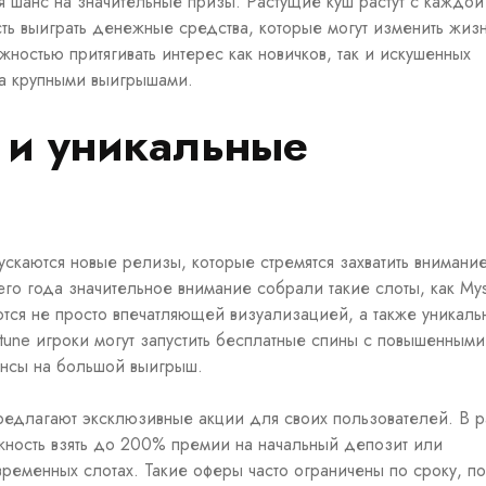
я шанс на значительные призы. Растущие куш растут с каждой
ть выиграть денежные средства, которые могут изменить жизн
ностью притягивать интерес как новичков, так и искушенных
за крупными выигрышами.
 и уникальные
скаются новые релизы, которые стремятся захватить внимани
его года значительное внимание собрали такие слоты, как Mys
ются не просто впечатляющей визуализацией, а также уникал
tune игроки могут запустить бесплатные спины с повышенными
ансы на большой выигрыш.
редлагают эксклюзивные акции для своих пользователей. В р
ность взять до 200% премии на начальный депозит или
ременных слотах. Такие оферы часто ограничены по сроку, по