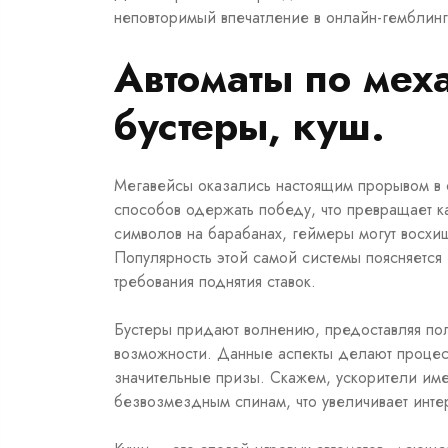
неповторимый впечатление в онлайн-гемблинг
Автоматы по мех
бустеры, куш.
Мегавейсы оказались настоящим прорывом в с
способов одержать победу, что превращает
символов на барабанах, геймеры могут восх
Популярность этой самой системы поясняется
требования поднятия ставок.
Бустеры придают волнению, предоставляя пол
возможности. Данные аспекты делают процес
значительные призы. Скажем, ускорители име
безвозмездным спинам, что увеличивает инте