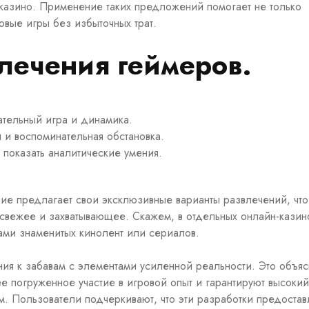
 казино. Применение таких предложений помогает не только
овые игры без избыточных трат.
лечения геймеров.
ательный игра и динамика.
 и воспоминательная обстановка.
показать аналитические умения.
ние предлагает свои эксклюзивные варианты развлечений, что
о свежее и захватывающее. Скажем, в отдельных онлайн-казин
ами знаменитых кинолент или сериалов.
я к забавам с элементами усиленной реальности. Это объяс
ее погруженное участие в игровой опыт и гарантируют высокий
. Пользователи подчеркивают, что эти разработки предостав