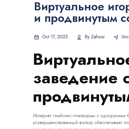
Виртуальное иго
и продвинутым 
Oct 17, 2025
By
Zahoor
Unc
Виртуально
заведение с
продвинуты
Интернет гэмблинг-платформы с однорукими 
усовершенствованный фильтр обеспечивает э