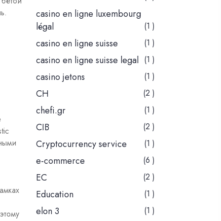
 бетой
ь.
casino en ligne luxembourg
légal
(1 )
casino en ligne suisse
(1 )
casino en ligne suisse legal
(1 )
casino jetons
(1 )
CH
(2 )
chefi.gr
(1 )
е
CIB
(2 )
tic
ьными
Cryptocurrency service
(1 )
e-commerce
(6 )
EC
(2 )
амках
Education
(1 )
elon 3
(1 )
этому