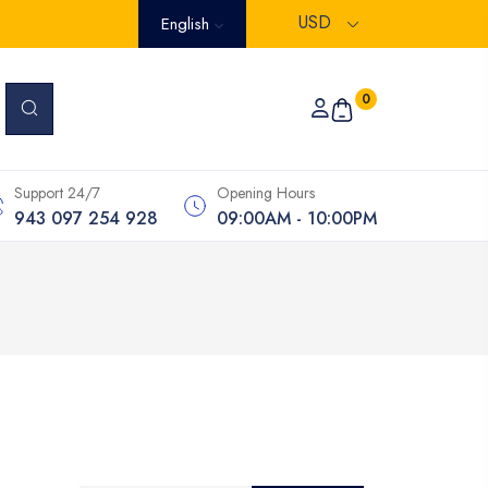
USD
English
0
Support 24/7
Opening Hours
943 097 254 928
09:00AM - 10:00PM