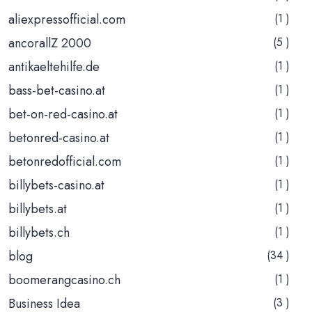
aliexpressofficial.com
(1 )
ancorallZ 2000
(5 )
antikaeltehilfe.de
(1 )
bass-bet-casino.at
(1 )
bet-on-red-casino.at
(1 )
betonred-casino.at
(1 )
betonredofficial.com
(1 )
billybets-casino.at
(1 )
billybets.at
(1 )
billybets.ch
(1 )
blog
(34 )
boomerangcasino.ch
(1 )
Business Idea
(3 )