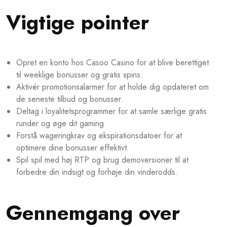
Vigtige pointer
Opret en konto hos Casoo Casino for at blive berettiget
til weeklige bonusser og gratis spins.
Aktivér promotionsalarmer for at holde dig opdateret om
de seneste tilbud og bonusser.
Deltag i loyalitetsprogrammer for at samle særlige gratis
runder og øge dit gaming.
Forstå wageringkrav og ekspirationsdatoer for at
optimere dine bonusser effektivt.
Spil spil med høj RTP og brug demoversioner til at
forbedre din indsigt og forhøje din vinderodds.
Gennemgang over