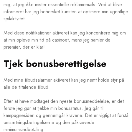
mig, at jeg ikke mister essentielle reklamemails. Ved at blive
informeret har jeg behersket kunsten at optimere min ugentlige
spilaktivitet.
Med disse notifikationer aktiveret kan jeg koncentrere mig om
at min opleve min tid på casinoet, mens jeg samler de
præmier, der er klar!
Tjek bonusberettigelse
Med mine tilbudsalarmer aktiveret kan jeg nemt holde styr på
alle de tiltalende tilbud.
Efter at have modtaget den nyeste bonusmeddelelse, er det
første jeg gør at tjekke min bonusstatus. Jeg går til
kampagnesiden og gennemgår kravene. Det er vigtigt at forstå
omsætningsbetingelserne og den påkrævede
minimumsindbetaling.