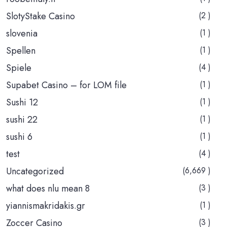
SlotyStake Casino
(2 )
slovenia
(1 )
Spellen
(1 )
Spiele
(4 )
Supabet Casino – for LOM file
(1 )
Sushi 12
(1 )
sushi 22
(1 )
sushi 6
(1 )
test
(4 )
Uncategorized
(6,669 )
what does nlu mean 8
(3 )
yiannismakridakis.gr
(1 )
Zoccer Casino
(3 )