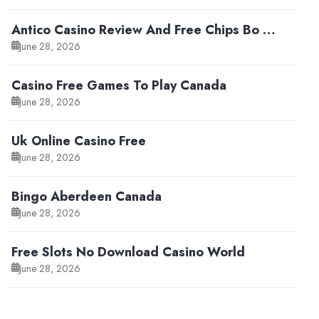
Antico Casino Review And Free Chips Bo …
June 28, 2026
Casino Free Games To Play Canada
June 28, 2026
Uk Online Casino Free
June 28, 2026
Bingo Aberdeen Canada
June 28, 2026
Free Slots No Download Casino World
June 28, 2026