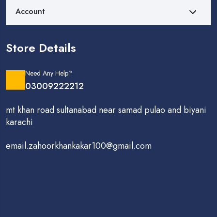
Account
Store Details
Need Any Help?
03009222212
mt khan road sultanabad near samad pulao and biyani
karachi
email.zahoorkhankakar100@gmail.com