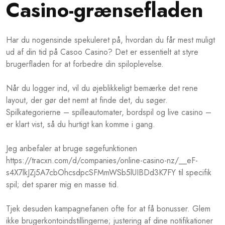
Casino-grænsefladen
Har du nogensinde spekuleret på, hvordan du får mest muligt
ud af din tid på Casoo Casino? Det er essentielt at styre
brugerfladen for at forbedre din spiloplevelse.
Når du logger ind, vil du øjeblikkeligt bemærke det rene
layout, der gør det nemt at finde det, du søger.
Spilkategorierne – spilleautomater, bordspil og live casino –
er klart vist, så du hurtigt kan komme i gang.
Jeg anbefaler at bruge søgefunktionen
https://tracxn.com/d/companies/online-casino-nz/__eF-
s4X7lkJZj5A7cbOhcsdpcSFMmWSb5lUIBDd3K7FY
til specifik
spil; det sparer mig en masse tid.
Tjek desuden kampagnefanen ofte for at få bonusser. Glem
ikke brugerkontoindstillingerne; justering af dine notifikationer