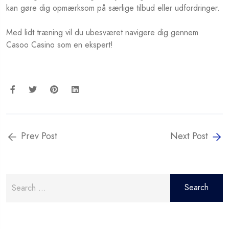
kan gøre dig opmærksom på særlige tilbud eller udfordringer.
Med lidt træning vil du ubesværet navigere dig gennem
Casoo Casino som en ekspert!
Prev Post
Next Post
Search
for: