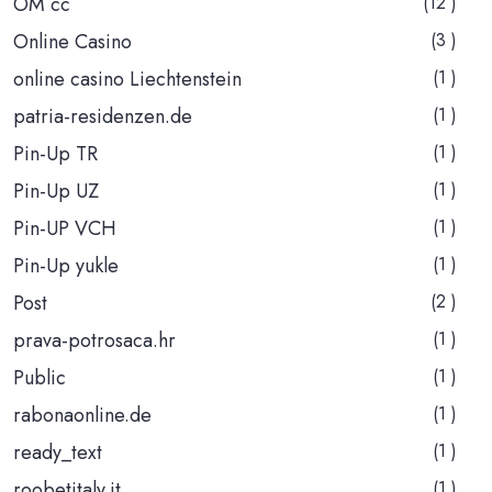
OM cc
(12 )
Online Casino
(3 )
online casino Liechtenstein
(1 )
patria-residenzen.de
(1 )
Pin-Up TR
(1 )
Pin-Up UZ
(1 )
Pin-UP VCH
(1 )
Pin-Up yukle
(1 )
Post
(2 )
prava-potrosaca.hr
(1 )
Public
(1 )
rabonaonline.de
(1 )
ready_text
(1 )
roobetitaly.it
(1 )