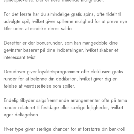
For det første har du almindelige gratis spins, ofte tildelt til
udvalgte spil, hvilket giver spillerne mulighed for at prøve nye
titler uden at mindske deres saldo.
Derefter er der bonusrunder, som kan mangedoble dine
gevinster baseret på dine indbetalinger, hvilket skaber et
interessant twist.
Derudover giver loyalitetsprogrammer ofte eksklusive gratis
runder for at belønne din dedikation, hvilket giver dig en
følelse af værdsættelse som spiller.
Endelig tilbyder salgsfremmende arrangementer ofte på tema
runder relateret til festdage eller særlige lejligheder, hvilket
øger deltagelsen.
Hver type giver særlige chancer for at forstørre din bankroll