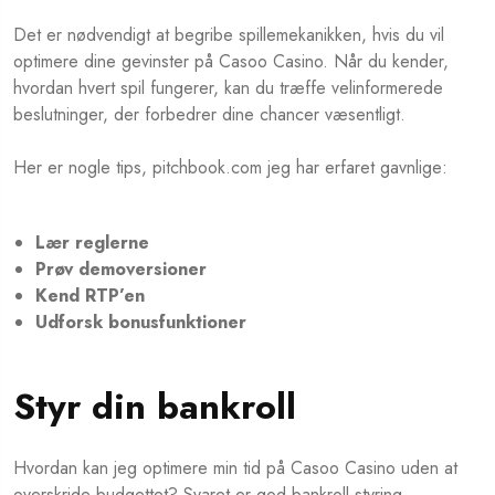
Det er nødvendigt at begribe spillemekanikken, hvis du vil
optimere dine gevinster på Casoo Casino. Når du kender,
hvordan hvert spil fungerer, kan du træffe velinformerede
beslutninger, der forbedrer dine chancer væsentligt.
Her er nogle tips,
pitchbook.com
jeg har erfaret gavnlige:
Lær reglerne
Prøv demoversioner
Kend RTP’en
Udforsk bonusfunktioner
Styr din bankroll
Hvordan kan jeg optimere min tid på Casoo Casino uden at
overskride budgettet? Svaret er god bankroll-styring.