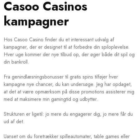
Casoo Casinos
kampagner
Hos Casoo Casino finder du et interessant udvalg af
kampagner, der er designet til at forbedre din spiloplevelse.
Hver uge kommer der nye tilbud op, der øger både dit spil og
din bankroll.
Fra genindlæsningsbonusser til gratis spins tilføjer hver
kampagne nye chancer, du kan undersøge. Jeg har opdaget,
at det at være opmærksom på disse promotions assisterer mig
med at maksimere min gamingtid og udbytter.
Strukturen er ligetil: jo mere du engagerer dig, jo mere får du
ud af det.
Uanset om du foretrækker spilleautomater, table games eller