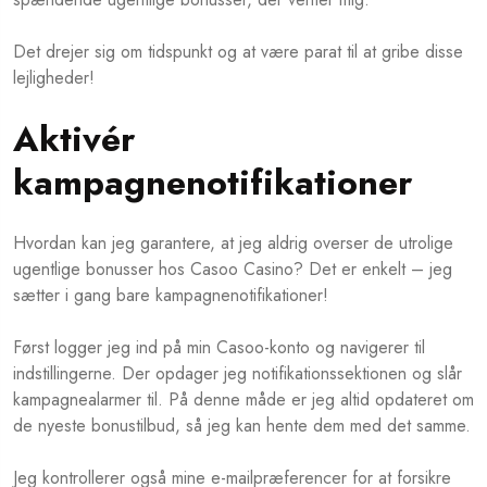
Det drejer sig om tidspunkt og at være parat til at gribe disse
lejligheder!
Aktivér
kampagnenotifikationer
Hvordan kan jeg garantere, at jeg aldrig overser de utrolige
ugentlige bonusser hos Casoo Casino? Det er enkelt – jeg
sætter i gang bare kampagnenotifikationer!
Først logger jeg ind på min Casoo-konto og navigerer til
indstillingerne. Der opdager jeg notifikationssektionen og slår
kampagnealarmer til. På denne måde er jeg altid opdateret om
de nyeste bonustilbud, så jeg kan hente dem med det samme.
Jeg kontrollerer også mine e-mailpræferencer for at forsikre