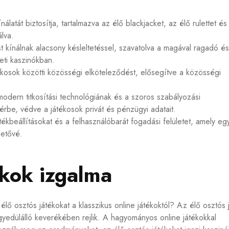
atát biztosítja, tartalmazva az élő blackjacket, az élő rulettet és
álva.
t kínálnak alacsony késleltetéssel, szavatolva a magával ragadó és
deti kaszinókban.
tékosok közötti közösségi elköteleződést, elősegítve a közösségi
odern titkosítási technológiának és a szoros szabályozási
érbe, védve a játékosok privát és pénzügyi adatait.
tékbeállításokat és a felhasználóbarát fogadási felületet, amely eg
hetővé.
ékok izgalma
lő osztós játékokat a klasszikus online játékoktól? Az élő osztós 
egyedülálló keverékében rejlik. A hagyományos online játékokkal