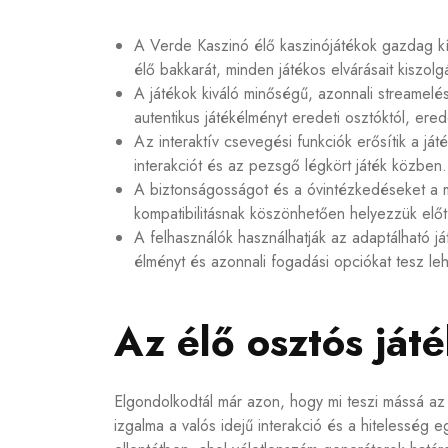
A Verde Kaszinó élő kaszinójátékok gazdag kínál
élő bakkarát, minden játékos elvárásait kiszolg
A játékok kiváló minőségű, azonnali streamelés
autentikus játékélményt eredeti osztóktól, ere
Az interaktív csevegési funkciók erősítik a já
interakciót és az pezsgő légkört játék közben.
A biztonságosságot és a óvintézkedéseket a m
kompatibilitásnak köszönhetően helyezzük előt
A felhasználók használhatják az adaptálható já
élményt és azonnali fogadási opciókat tesz le
Az élő osztós ját
Elgondolkodtál már azon, hogy mi teszi mássá az é
izgalma a valós idejű interakció és a hitelesség 