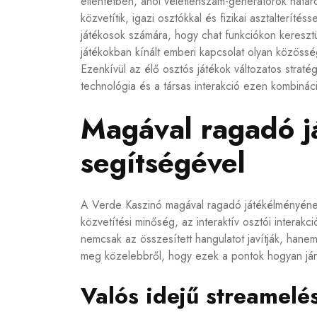
ellentétben, ahol véletlenszám-generátorok hatá
közvetítik, igazi osztókkal és fizikai asztalterít
játékosok számára, hogy chat funkciókon kereszt
játékokban kínált emberi kapcsolat olyan közössé
Ezenkívül az élő osztós játékok változatos strat
technológia és a társas interakció ezen kombináci
Magával ragadó j
segítségével
A Verde Kaszinó magával ragadó játékélményének 
közvetítési minőség, az interaktív osztói interakc
nemcsak az összesített hangulatot javítják, hane
meg közelebbről, hogy ezek a pontok hogyan jár
Valós idejű streamelé