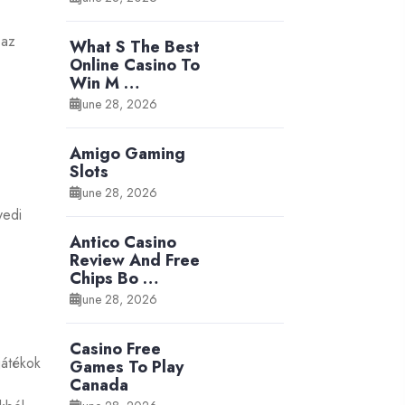
 az
What S The Best
Online Casino To
Win M …
June 28, 2026
Amigo Gaming
Slots
June 28, 2026
yedi
Antico Casino
Review And Free
Chips Bo …
June 28, 2026
Casino Free
játékok
Games To Play
Canada