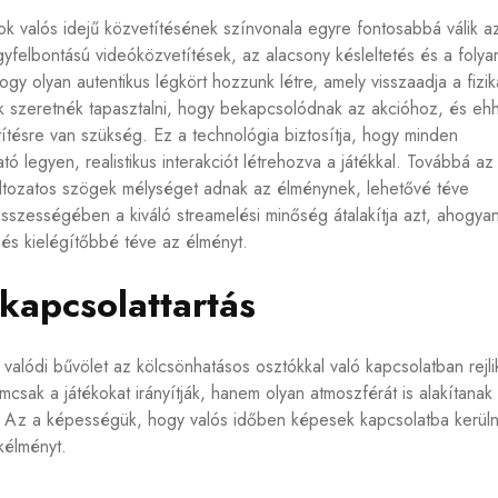
kok valós idejű közvetítésének színvonala egyre fontosabbá válik a
felbontású videóközvetítések, az alacsony késleltetés és a folya
y olyan autentikus légkört hozzunk létre, amely visszaadja a fizik
ok szeretnék tapasztalni, hogy bekapcsolódnak az akcióhoz, és eh
vetítésre van szükség. Ez a technológia biztosítja, hogy minden
tó legyen, realistikus interakciót létrehozva a játékkal. Továbbá az
áltozatos szögek mélységet adnak az élménynek, lehetővé téve
szességében a kiváló streamelési minőség átalakítja azt, ahogyan
 és kielégítőbbé téve az élményt.
 kapcsolattartás
alódi bűvölet az kölcsönhatásos osztókkal való kapcsolatban rejlik
ak a játékokat irányítják, hanem olyan atmoszférát is alakítanak 
t. Az a képességük, hogy valós időben képesek kapcsolatba kerüln
ékélményt.