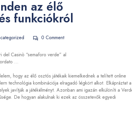
inden az élő
és funkciókról
categorized
0 Comment
lem, hogy az élő osztós játékaik kiemelkednek a telített online
ern technológia kombinációja elragadó légkört alkot. Elkápráztat a
elyek javítják a játékélményt. Azonban ami igazán elkülöníti a Verd
 hűsége. De hogyan alakulnak ki ezek az összetevők egyedi