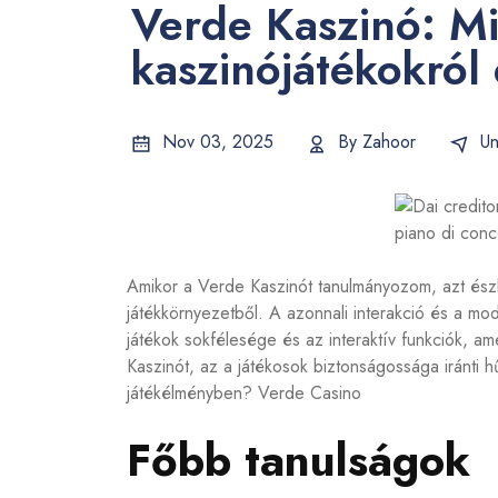
Verde Kaszinó: M
kaszinójátékokról 
Nov 03, 2025
By
Zahoor
Un
Amikor a Verde Kaszinót tanulmányozom, azt észle
játékkörnyezetből. A azonnali interakció és a mod
játékok sokfélesége és az interaktív funkciók, am
Kaszinót, az a játékosok biztonságossága iránti
játékélményben?
Verde Casino
Főbb tanulságok