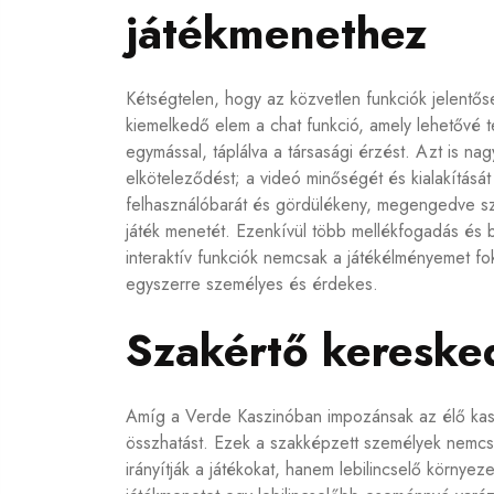
játékmenethez
Kétségtelen, hogy az közvetlen funkciók jelentős
kiemelkedő elem a chat funkció, amely lehetővé 
egymással, táplálva a társasági érzést. Azt is na
elköteleződést; a videó minőségét és kialakítását
felhasználóbarát és gördülékeny, megengedve sz
játék menetét. Ezenkívül több mellékfogadás és 
interaktív funkciók nemcsak a játékélményemet f
egyszerre személyes és érdekes.
Szakértő kereske
Amíg a Verde Kaszinóban impozánsak az élő kas
összhatást. Ezek a szakképzett személyek nem
irányítják a játékokat, hanem lebilincselő körny