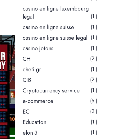
casino en ligne luxembourg
légal
(1 )
casino en ligne suisse
(1 )
casino en ligne suisse legal
(1 )
casino jetons
(1 )
CH
(2 )
chefi.gr
(1 )
CIB
(2 )
Cryptocurrency service
(1 )
e-commerce
(6 )
EC
(2 )
Education
(1 )
elon 3
(1 )