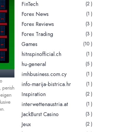
FinTech
(2 )
Forex News
(1 )
Forex Reviews
(3 )
Forex Trading
(3 )
Games
(10 )
hitnspinofficial.ch
(1 )
hu-general
(5 )
imhbusiness.com.cy
(1 )
no
info-marija-bistrica.hr
(1 )
, perish
Inspiration
(2 )
zeigen
lusive
interwettenaustria.at
(1 )
en.
JackBurst Casino
(3 )
Jeux
(2 )