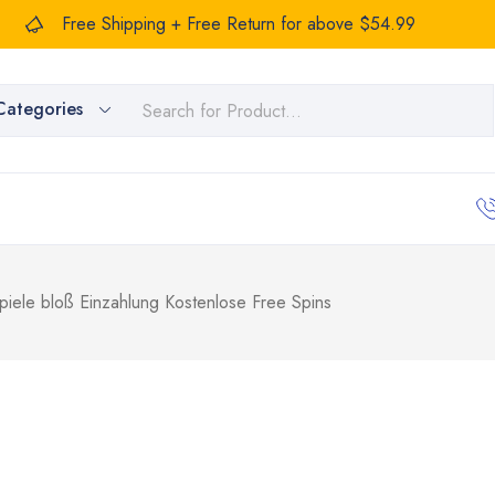
Free Shipping + Free Return for above $54.99
Categories
piele bloß Einzahlung Kostenlose Free Spins