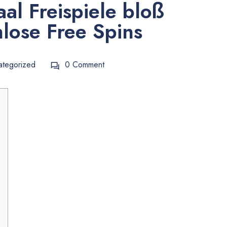
al Freispiele bloß
lose Free Spins
ategorized
0 Comment