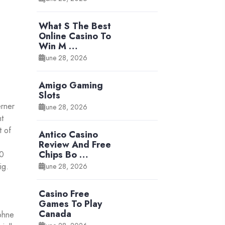
What S The Best
Online Casino To
Win M …
June 28, 2026
Amigo Gaming
Slots
erner
June 28, 2026
t
t of
Antico Casino
Review And Free
Chips Bo …
00
ig.
June 28, 2026
Casino Free
Games To Play
Canada
 ohne