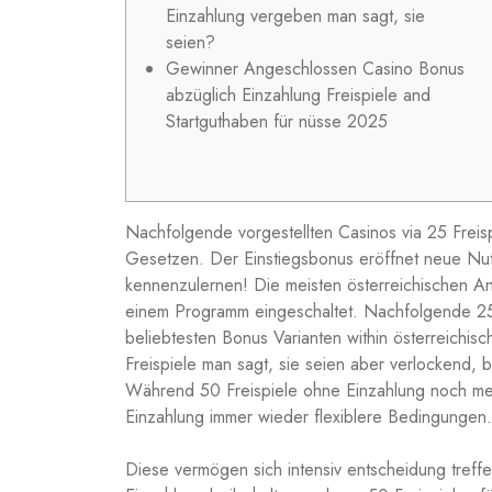
Einzahlung vergeben man sagt, sie
seien?
Gewinner Angeschlossen Casino Bonus
abzüglich Einzahlung Freispiele and
Startguthaben für nüsse 2025
Nachfolgende vorgestellten Casinos via 25 Freisp
Gesetzen. Der Einstiegsbonus eröffnet neue Nut
kennenzulernen! Die meisten österreichischen An
einem Programm eingeschaltet.
Nachfolgende 25 
beliebtesten Bonus Varianten within österreich
Freispiele man sagt, sie seien aber verlockend,
Während 50 Freispiele ohne Einzahlung noch mehr
Einzahlung immer wieder flexiblere Bedingungen.
Diese vermögen sich intensiv entscheidung treffen