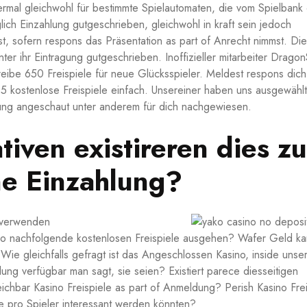
rmal gleichwohl für bestimmte Spielautomaten, die vom Spielbank e
lich Einzahlung gutgeschrieben, gleichwohl in kraft sein jedoch
, sofern respons das Präsentation as part of Anrecht nimmst. Die
ter ihr Eintragung gutgeschrieben. Inoffizieller mitarbeiter Dragon
hreibe 650 Freispiele für neue Glücksspieler. Meldest respons dich
kostenlose Freispiele einfach. Unsereiner haben uns ausgewähl
lung angeschaut unter anderem für dich nachgewiesen.
tiven existireren dies z
e Einzahlung?
r verwenden
no nachfolgende kostenlosen Freispiele ausgehen? Wafer Geld ka
ie gleichfalls gefragt ist das Angeschlossen Kasino, inside unse
hlung verfügbar man sagt, sie seien? Existiert parece diesseitigen
hbar Kasino Freispiele as part of Anmeldung? Perish Kasino Frei
die pro Spieler interessant werden könnten?