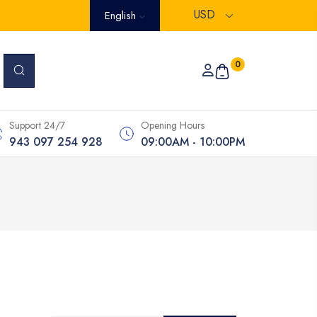
USD
English
0
Support 24/7
Opening Hours
943 097 254 928
09:00AM - 10:00PM