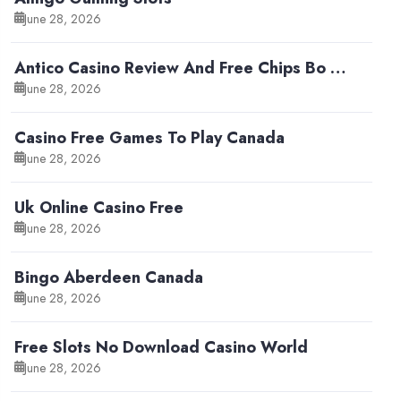
June 28, 2026
Antico Casino Review And Free Chips Bo …
June 28, 2026
Casino Free Games To Play Canada
June 28, 2026
Uk Online Casino Free
June 28, 2026
Bingo Aberdeen Canada
June 28, 2026
Free Slots No Download Casino World
June 28, 2026