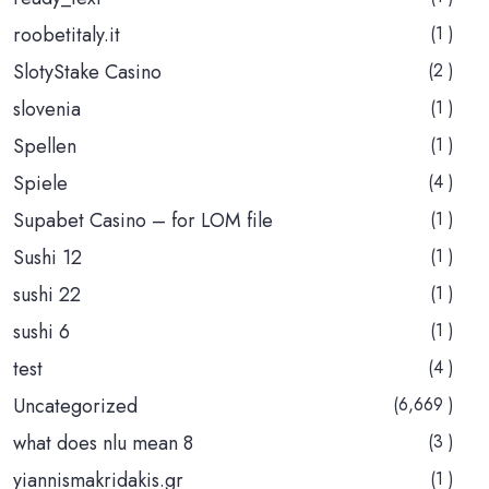
roobetitaly.it
(1 )
SlotyStake Casino
(2 )
slovenia
(1 )
Spellen
(1 )
Spiele
(4 )
Supabet Casino – for LOM file
(1 )
Sushi 12
(1 )
sushi 22
(1 )
sushi 6
(1 )
test
(4 )
Uncategorized
(6,669 )
what does nlu mean 8
(3 )
yiannismakridakis.gr
(1 )