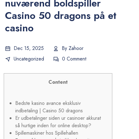
nuværend boldspiller
Casino 50 dragons på et
casino
Dec 15, 2025
By
Zahoor
Uncategorized
0 Comment
Content
Bedste kasino avance eksklusiv
indbetaling | Casino 50 dragons
Er udbetalinger siden ur casinoer akkurat
så hurtige inden for online desktop?
Spillemaskiner hos Spillehallen