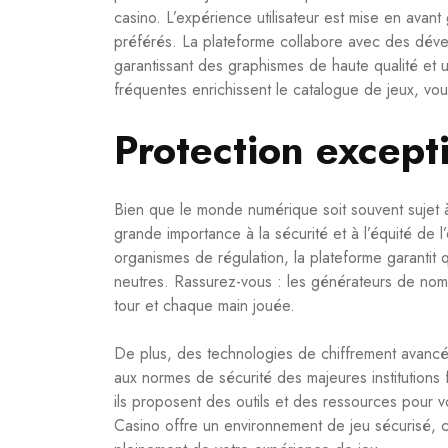
casino. L’expérience utilisateur est mise en avant
préférés. La plateforme collabore avec des déve
garantissant des graphismes de haute qualité et u
fréquentes enrichissent le catalogue de jeux, vo
Protection excepti
Bien que le monde numérique soit souvent sujet
grande importance à la sécurité et à l’équité de
organismes de régulation, la plateforme garantit q
neutres. Rassurez-vous : les générateurs de nom
tour et chaque main jouée.
De plus, des technologies de chiffrement avanc
aux normes de sécurité des majeures institutions
ils proposent des outils et des ressources pour
Casino offre un environnement de jeu sécurisé, cla