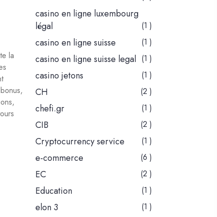
casino en ligne luxembourg
légal
(1 )
casino en ligne suisse
(1 )
te la
casino en ligne suisse legal
(1 )
es
casino jetons
(1 )
t
 bonus,
CH
(2 )
ions,
chefi.gr
(1 )
tours
CIB
(2 )
Cryptocurrency service
(1 )
e-commerce
(6 )
EC
(2 )
Education
(1 )
elon 3
(1 )