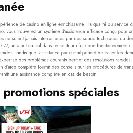
tanée
érience de casino en ligne enrichissante ; la qualité du service cl
no, vous trouverez un système d’assistance efficace conçu pour u
ties ne soient jamais interrompues par des soucis techniques ou de
7j/7, un atout crucial dans un secteur où le bon fonctionnement es
rapides, tandis que l’assistance par e-mail permet de traiter les d
xpertise des problèmes courants permet des résolutions rapides.
n d’aide complète fournit des conseils sur les procédures de tran
rantit une assistance complète en cas de besoin.
t promotions spéciales