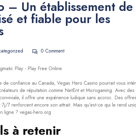
o – Un établissement de
sé et fiable pour les
s
categorized
0 Comment
ne de confiance au Canada, Vegas Hero Casino pourrait vous intér
de créateurs de réputation comme NetEnt et Microgaming. Avec des
conviviale, il offre une expérience ludique sans accroc. Des offre
 7j/7 renforcent encore son attrait. Mais qu’est-ce qui le rend uni
en ligne ?
vegas-hero.org
s à retenir