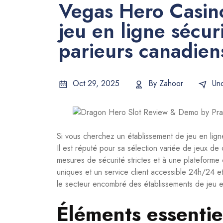
Vegas Hero Casin
jeu en ligne sécuri
parieurs canadien
Oct 29, 2025
By
Zahoor
Un
Si vous cherchez un établissement de jeu en lig
Il est réputé pour sa sélection variée de jeux 
mesures de sécurité strictes et à une plateforme 
uniques et un service client accessible 24h/24 et
le secteur encombré des établissements de jeu 
Éléments essentiel