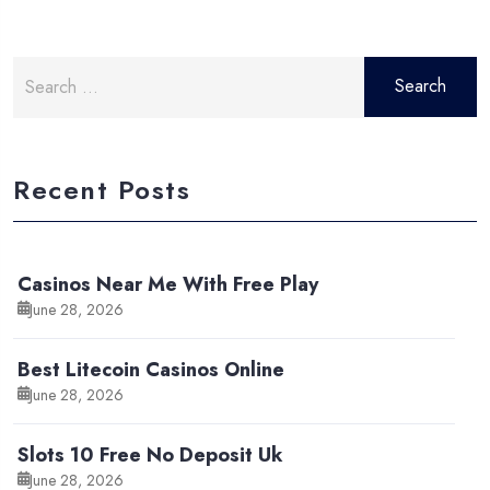
Search
for:
Recent Posts
Casinos Near Me With Free Play
June 28, 2026
Best Litecoin Casinos Online
June 28, 2026
Slots 10 Free No Deposit Uk
June 28, 2026