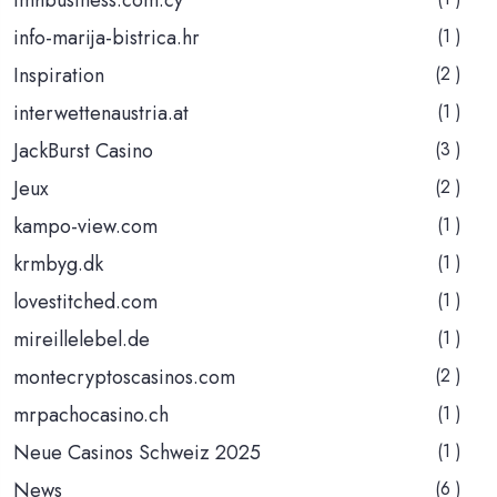
info-marija-bistrica.hr
(1 )
Inspiration
(2 )
interwettenaustria.at
(1 )
JackBurst Casino
(3 )
Jeux
(2 )
kampo-view.com
(1 )
krmbyg.dk
(1 )
lovestitched.com
(1 )
mireillelebel.de
(1 )
montecryptoscasinos.com
(2 )
mrpachocasino.ch
(1 )
Neue Casinos Schweiz 2025
(1 )
News
(6 )