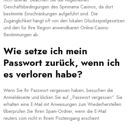
Geschäftsbedingungen des Spinmama Casinos, da dort
bestimmte Einschränkungen aufgeführt sind. Die
Zugänglichkeit hängt oft von den lokalen Glücksspielgesetzen
und den für Ihre Region anwendbaren Online-Casino-
Bestimmungen ab.
Wie setze ich mein
Passwort zurück, wenn ich
es verloren habe?
Wenn Sie Ihr Passwort vergessen haben, besuchen die
Anmeldeseite und klicken Sie auf „Passwort vergessen“. Sie
erhalten eine E-Mail mit Anweisungen zum Wiederherstellen.
Überprüfen Sie Ihren Spam-Ordner, wenn die E-Mail
reuters.com
nicht in Ihrem Posteingang erscheint.