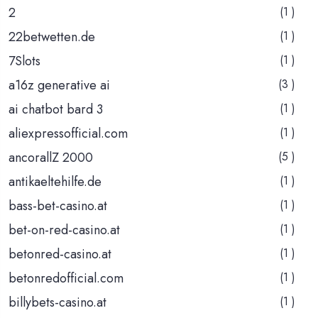
2
(1 )
22betwetten.de
(1 )
7Slots
(1 )
a16z generative ai
(3 )
ai chatbot bard 3
(1 )
aliexpressofficial.com
(1 )
ancorallZ 2000
(5 )
antikaeltehilfe.de
(1 )
bass-bet-casino.at
(1 )
bet-on-red-casino.at
(1 )
betonred-casino.at
(1 )
betonredofficial.com
(1 )
billybets-casino.at
(1 )