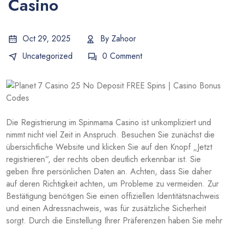
Casino
Oct 29, 2025
By
Zahoor
Uncategorized
0 Comment
Die Registrierung im
Spinmama
Casino ist unkompliziert und
nimmt nicht viel Zeit in Anspruch. Besuchen Sie zunächst die
übersichtliche Website und klicken Sie auf den Knopf „Jetzt
registrieren“, der rechts oben deutlich erkennbar ist. Sie
geben Ihre persönlichen Daten an. Achten, dass Sie daher
auf deren Richtigkeit achten, um Probleme zu vermeiden. Zur
Bestätigung benötigen Sie einen offiziellen Identitätsnachweis
und einen Adressnachweis, was für zusätzliche Sicherheit
sorgt. Durch die Einstellung Ihrer Präferenzen haben Sie mehr