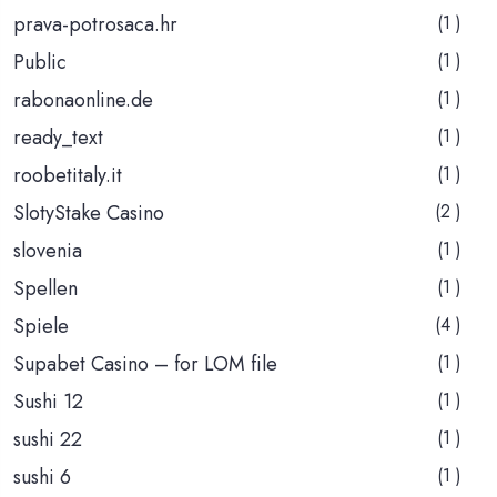
prava-potrosaca.hr
(1 )
Public
(1 )
rabonaonline.de
(1 )
ready_text
(1 )
roobetitaly.it
(1 )
SlotyStake Casino
(2 )
slovenia
(1 )
Spellen
(1 )
Spiele
(4 )
Supabet Casino – for LOM file
(1 )
Sushi 12
(1 )
sushi 22
(1 )
sushi 6
(1 )