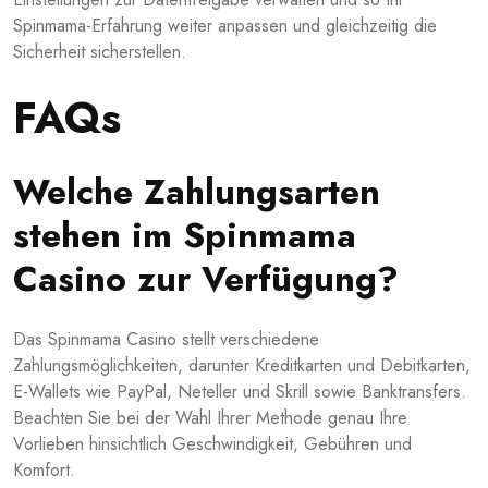
Spinmama-Erfahrung weiter anpassen und gleichzeitig die
Sicherheit sicherstellen.
FAQs
Welche Zahlungsarten
stehen im Spinmama
Casino zur Verfügung?
Das Spinmama Casino stellt verschiedene
Zahlungsmöglichkeiten, darunter Kreditkarten und Debitkarten,
E-Wallets wie PayPal, Neteller und Skrill sowie Banktransfers.
Beachten Sie bei der Wahl Ihrer Methode genau Ihre
Vorlieben hinsichtlich Geschwindigkeit, Gebühren und
Komfort.