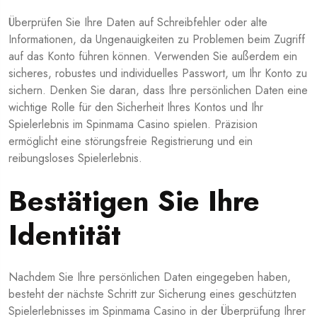
Überprüfen Sie Ihre Daten auf Schreibfehler oder alte
Informationen, da Ungenauigkeiten zu Problemen beim Zugriff
auf das Konto führen können. Verwenden Sie außerdem ein
sicheres, robustes und individuelles Passwort, um Ihr Konto zu
sichern. Denken Sie daran, dass Ihre persönlichen Daten eine
wichtige Rolle für den Sicherheit Ihres Kontos und Ihr
Spielerlebnis im Spinmama Casino spielen. Präzision
ermöglicht eine störungsfreie Registrierung und ein
reibungsloses Spielerlebnis.
Bestätigen Sie Ihre
Identität
Nachdem Sie Ihre persönlichen Daten eingegeben haben,
besteht der nächste Schritt zur Sicherung eines geschützten
Spielerlebnisses im Spinmama Casino in der Überprüfung Ihrer