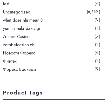
test
(4 )
Uncategorized
(6,669 )
what does nlu mean 8
(3 )
yiannismakridakis.gr
(1 )
Zoccer Casino
(3 )
zotabetcasino.ch
(1 )
Новости Форекс
(4 )
Финтех
(1 )
Форекс Брокеры
(5 )
Product Tags