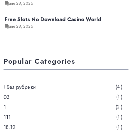
June 28, 2026
Free Slots No Download Casino World
June 28, 2026
Popular Categories
! Без рубрики
(4 )
03
(1 )
1
(2 )
111
(1 )
18.12
(1 )