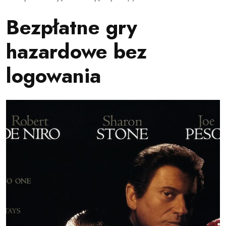
Bezpłatne gry
hazardowe bez
logowania