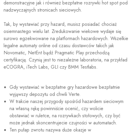
demonstracyjne jak i również bezpłatne rozrywki hot spot pod
nadzwyczajnych stronicach sieciowych.
Tak, by wystawiać przy hazard, musisz posiadać chociaż
osiemnastego wielu lat. Zredukowanie wiekowe wydaje się
surowo egzekwowane na platformach hazardowych. Wszelkie
legalne automaty online od czasu dostawców takich jak
Novomatic, NetEnt bądź Pragmatic Play przechodzą
certyfikację. Czynią jest to niezależne laboratoria, na przykład
eCOGRA, iTech Labs, GLI czy BMM Testlabs.
Gdy wystawiać w bezpłatne gry hazardowe bezpłatnie
wyjąwszy depozytu od chwili Verte.
W trakcie naszej przygody spośród hazardem sieciowym
na własną rękę powinniście ocenić, czy wolicie
obstawiać w ruletce, na rozrywkach stołowych, czy być
może jednak skoncentrujecie czujności w automatach.
Ten pułap zwrotu nazywa duże okazje w