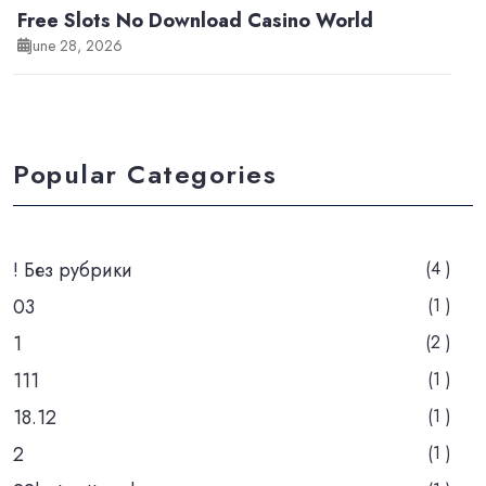
Free Slots No Download Casino World
June 28, 2026
Popular Categories
! Без рубрики
(4 )
03
(1 )
1
(2 )
111
(1 )
18.12
(1 )
2
(1 )