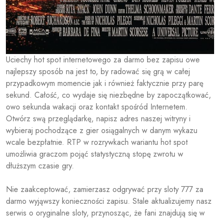
Uciechy hot spot internetowego za darmo bez zapisu owe
najlepszy sposób na jest to, by radować się grą w całej
przypadkowym momencie jak i również faktycznie przy parę
sekund. Całość, co wydaje się niezbędne by zapoczątkować,
owo sekunda wakacji oraz kontakt spośród Internetem.
Otwórz swą przeglądarkę, napisz adres naszej witryny i
wybieraj pochodzące z gier osiągalnych w danym wykazu
wcale bezpłatnie. RTP w rozrywkach wariantu hot spot
umożliwia graczom pojąć statystyczną stopę zwrotu w
dłuższym czasie gry.
Nie zaakceptować, zamierzasz odgrywać przy sloty 777 za
darmo wyjąwszy konieczności zapisu. Stale aktualizujemy nasz
serwis o oryginalne sloty, przynosząc, że fani znajdują się w