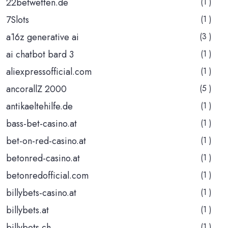
22betwetten.de
(1 )
7Slots
(1 )
a16z generative ai
(3 )
ai chatbot bard 3
(1 )
aliexpressofficial.com
(1 )
ancorallZ 2000
(5 )
antikaeltehilfe.de
(1 )
bass-bet-casino.at
(1 )
bet-on-red-casino.at
(1 )
betonred-casino.at
(1 )
betonredofficial.com
(1 )
billybets-casino.at
(1 )
billybets.at
(1 )
billybets.ch
(1 )