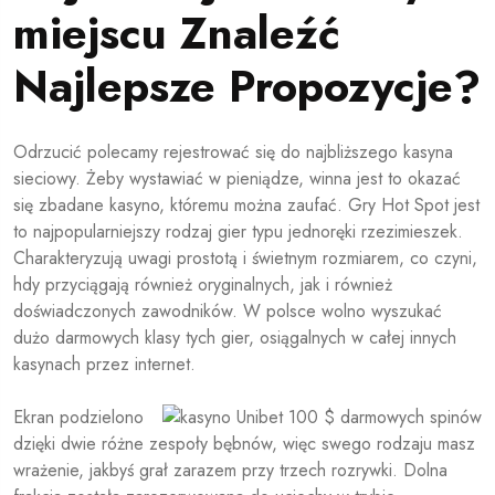
miejscu Znaleźć
Najlepsze Propozycje?
Odrzucić polecamy rejestrować się do najbliższego kasyna
sieciowy. Żeby wystawiać w pieniądze, winna jest to okazać
się zbadane kasyno, któremu można zaufać. Gry Hot Spot jest
to najpopularniejszy rodzaj gier typu jednoręki rzezimieszek.
Charakteryzują uwagi prostotą i świetnym rozmiarem, co czyni,
hdy przyciągają również oryginalnych, jak i również
doświadczonych zawodników. W polsce wolno wyszukać
dużo darmowych klasy tych gier, osiągalnych w całej innych
kasynach przez internet.
Ekran podzielono
dzięki dwie różne zespoły bębnów, więc swego rodzaju masz
wrażenie, jakbyś grał zarazem przy trzech rozrywki. Dolna