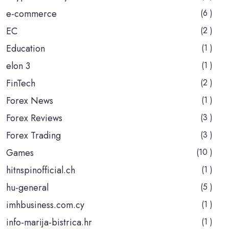
e-commerce
(6 )
EC
(2 )
Education
(1 )
elon 3
(1 )
FinTech
(2 )
Forex News
(1 )
Forex Reviews
(3 )
Forex Trading
(3 )
Games
(10 )
hitnspinofficial.ch
(1 )
hu-general
(5 )
imhbusiness.com.cy
(1 )
info-marija-bistrica.hr
(1 )