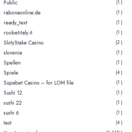
Public
(1 )
rabonaonline.de
(1 )
ready_text
(1 )
roobetitaly.it
(1 )
SlotyStake Casino
(2 )
slovenia
(1 )
Spellen
(1 )
Spiele
(4 )
Supabet Casino – for LOM file
(1 )
Sushi 12
(1 )
sushi 22
(1 )
sushi 6
(1 )
test
(4 )