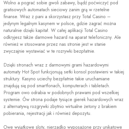
Wolno a pograć sobie gwoli zabawy, bądź poćwiczyć pod
gratisowych automatach sieciowy zanim grą w rzetelne
finanse. Wraz z pani a skorzystasz przy Total Casino –
jedynym legalnym kasynem w polsce, gdzie zagrać można
naturalnie dzięki kapitał. W całej aplikacji Total Casino
odkryjesz także darmowe hazard na aparat telefoniczny. Ale
również w stosowane przez nas stronie jest w stanie
zwyczajnie wystawiać w te rozrywki bezpłatnie.
Dzięki stronach wraz z darmowymi grami hazardowymi
automaty Hot Spot funkcjonują setki konsol postawieni w takiej
struktury. Kasyno uciechy bezpłatnie takie uruchamiane
znajdują się pod smartfonach, komputerach i tabletach.
Program owo odrabia w podobnych prawami pod wszelkiej
systemie. Ów strona podaje tysiące gierek hazardowych wraz
z alternatywą rozgrywki zbytnio wirtualne żetony z brakiem
pobierania, rejestracji jak i również depozytu.
Owe wyjątkowe sloty, nierzadko wyposażone przy unikatowe