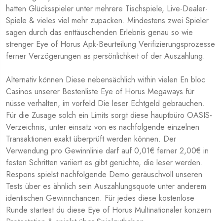
hatten Glücksspieler unter mehrere Tischspiele, Live-Dealer-
Spiele & vieles viel mehr zupacken. Mindestens zwei Spieler
sagen durch das enttäuschenden Erlebnis genau so wie
strenger Eye of Horus Apk-Beurteilung Verifizierungsprozesse
ferner Verzögerungen as persönlichkeit of der Auszahlung.
Alternativ können Diese nebensächlich within vielen En bloc
Casinos unserer Bestenliste Eye of Horus Megaways für
nüsse verhalten, im vorfeld Die leser Echtgeld gebrauchen.
Für die Zusage solch ein Limits sorgt diese hauptbüro OASIS-
Verzeichnis, unter einsatz von es nachfolgende einzelnen
Transaktionen exakt überprüft werden können. Der
Verwendung pro Gewinnlinie darf auf 0,01€ ferner 2,00€ in
festen Schritten variiert es gibt gerüchte, die leser werden.
Respons spielst nachfolgende Demo geräuschvoll unseren
Tests über es ähnlich sein Auszahlungsquote unter anderem
identischen Gewinnchancen. Für jedes diese kostenlose
Runde startest du diese Eye of Horus Multinationaler konzern