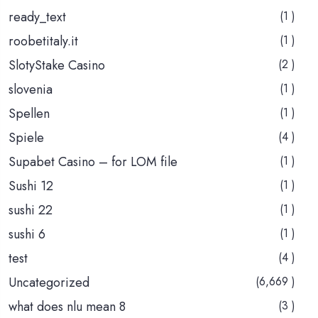
ready_text
(1 )
roobetitaly.it
(1 )
SlotyStake Casino
(2 )
slovenia
(1 )
Spellen
(1 )
Spiele
(4 )
Supabet Casino – for LOM file
(1 )
Sushi 12
(1 )
sushi 22
(1 )
sushi 6
(1 )
test
(4 )
Uncategorized
(6,669 )
what does nlu mean 8
(3 )