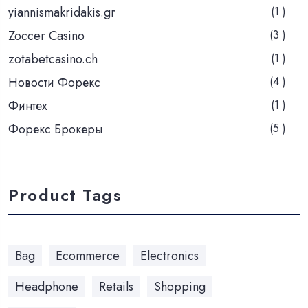
yiannismakridakis.gr
(1 )
Zoccer Casino
(3 )
zotabetcasino.ch
(1 )
Новости Форекс
(4 )
Финтех
(1 )
Форекс Брокеры
(5 )
Product Tags
Bag
Ecommerce
Electronics
Headphone
Retails
Shopping