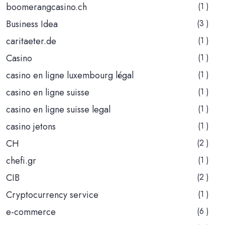
boomerangcasino.ch
(1 )
Business Idea
(3 )
caritaeter.de
(1 )
Casino
(1 )
casino en ligne luxembourg légal
(1 )
casino en ligne suisse
(1 )
casino en ligne suisse legal
(1 )
casino jetons
(1 )
CH
(2 )
chefi.gr
(1 )
CIB
(2 )
Cryptocurrency service
(1 )
e-commerce
(6 )