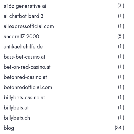
a16z generative ai
(3 )
ai chatbot bard 3
(1 )
aliexpressofficial.com
(1 )
ancorallZ 2000
(5 )
antikaeltehilfe.de
(1 )
bass-bet-casino.at
(1 )
bet-on-red-casino.at
(1 )
betonred-casino.at
(1 )
betonredofficial.com
(1 )
billybets-casino.at
(1 )
billybets.at
(1 )
billybets.ch
(1 )
blog
(34 )