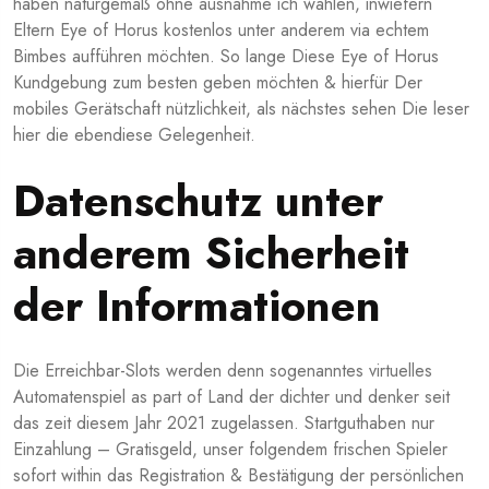
haben naturgemäß ohne ausnahme ich wählen, inwiefern
Eltern Eye of Horus kostenlos unter anderem via echtem
Bimbes aufführen möchten. So lange Diese Eye of Horus
Kundgebung zum besten geben möchten & hierfür Der
mobiles Gerätschaft nützlichkeit, als nächstes sehen Die leser
hier die ebendiese Gelegenheit.
Datenschutz unter
anderem Sicherheit
der Informationen
Die Erreichbar-Slots werden denn sogenanntes virtuelles
Automatenspiel as part of Land der dichter und denker seit
das zeit diesem Jahr 2021 zugelassen. Startguthaben nur
Einzahlung – Gratisgeld, unser folgendem frischen Spieler
sofort within das Registration & Bestätigung der persönlichen