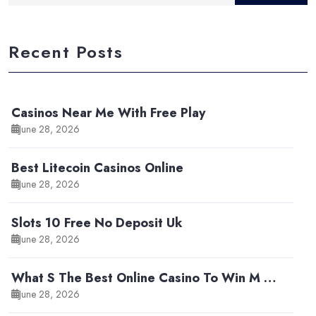
Recent Posts
Casinos Near Me With Free Play
June 28, 2026
Best Litecoin Casinos Online
June 28, 2026
Slots 10 Free No Deposit Uk
June 28, 2026
What S The Best Online Casino To Win M …
June 28, 2026