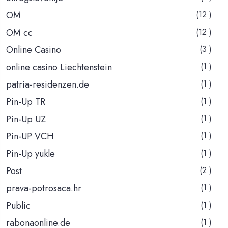
OM
(12 )
OM cc
(12 )
Online Casino
(3 )
online casino Liechtenstein
(1 )
patria-residenzen.de
(1 )
Pin-Up TR
(1 )
Pin-Up UZ
(1 )
Pin-UP VCH
(1 )
Pin-Up yukle
(1 )
Post
(2 )
prava-potrosaca.hr
(1 )
Public
(1 )
rabonaonline.de
(1 )