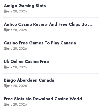
Amigo Gaming Slots
June 28, 2026
Antico Casino Review And Free Chips Bo …
June 28, 2026
Casino Free Games To Play Canada
June 28, 2026
Uk Online Casino Free
June 28, 2026
Bingo Aberdeen Canada
June 28, 2026
Free Slots No Download Casino World
June 28, 2026