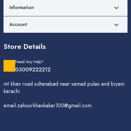
Information
Account
Store Details
Need Any Help?
03009222212
mt khan road sultanabad near samad pulao and biyani
karachi
email.zahoorkhankakar100@gmail.com