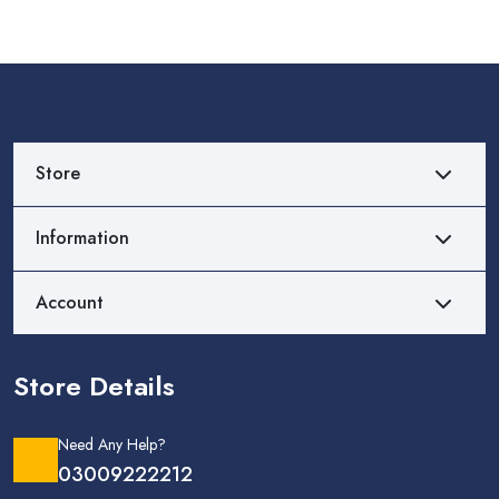
Store
Information
Account
Store Details
Need Any Help?
03009222212