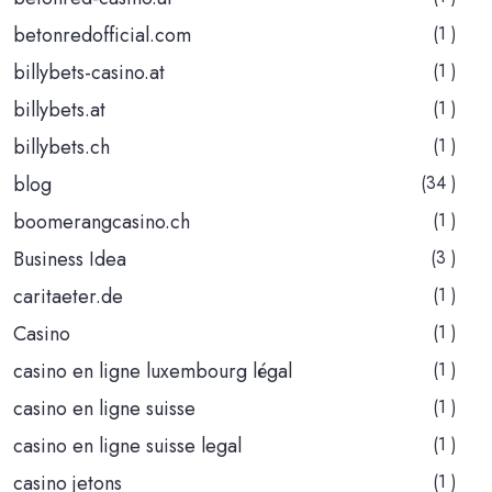
betonredofficial.com
(1 )
billybets-casino.at
(1 )
billybets.at
(1 )
billybets.ch
(1 )
blog
(34 )
boomerangcasino.ch
(1 )
Business Idea
(3 )
caritaeter.de
(1 )
Casino
(1 )
casino en ligne luxembourg légal
(1 )
casino en ligne suisse
(1 )
casino en ligne suisse legal
(1 )
casino jetons
(1 )