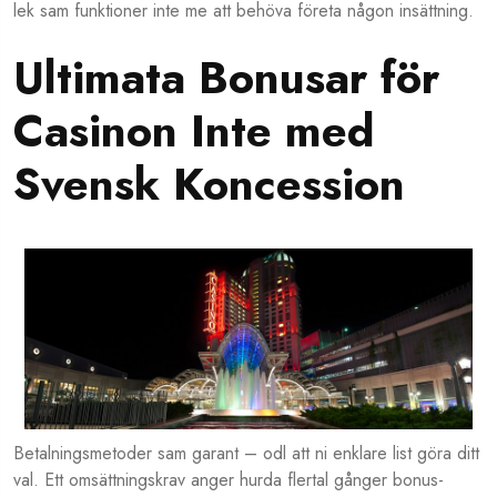
lek sam funktioner inte me att behöva företa någon insättning.
Ultimata Bonusar för
Casinon Inte med
Svensk Koncession
Betalningsmetoder sam garant – odl att ni enklare list göra ditt
val. Ett omsättningskrav anger hurda flertal gånger bonus­