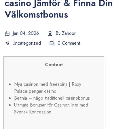
casino Jämför & Finna Din
Välkomstbonus
Jan 04, 2026
By
Zahoor
Uncategorized
0 Comment
Content
Nya casinon med freespins | Roxy
Palace pengar casino
Betinia – någo traditionell casinobonus
Ultimata Bonusar för Casinon Inte med
Svensk Koncession