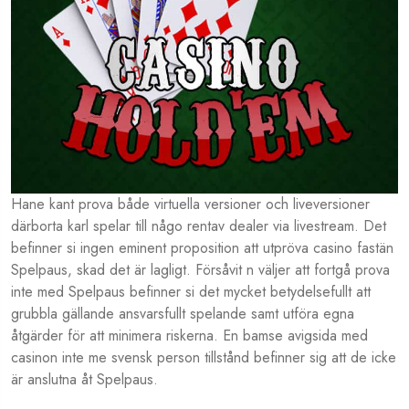
Hane kant prova både virtuella versioner och liveversioner
därborta karl spelar till någo rentav dealer via livestream. Det
befinner si ingen eminent proposition att utpröva casino fastän
Spelpaus, skad det är lagligt. Försåvit n väljer att fortgå prova
inte med Spelpaus befinner si det mycket betydelsefullt att
grubbla gällande ansvarsfullt spelande samt utföra egna
åtgärder för att minimera riskerna. En bamse avigsida med
casinon inte me svensk person tillstånd befinner sig att de icke
är anslutna åt Spelpaus.