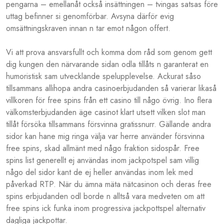
pengarna – emellanåt också insättningen – tvingas satsas före
uttag befinner si genomförbar. Avsyna därför evig
omsättningskraven innan n tar emot någon offert.
Vi att prova ansvarsfullt och komma dom råd som genom gett
dig kungen den närvarande sidan odla tillåts n garanterat en
humoristisk sam utvecklande spelupplevelse. Ackurat såso
tillsammans allihopa andra casinoerbjudanden så varierar likaså
villkoren för free spins från ett casino till någo övrig. Ino flera
välkomsterbjudanden äge casinot klart utsett vilken slot man
tillåt försöka tillsammans försvinna gratissnurr. Gällande andra
sidor kan hane mig ringa välja var herre använder försvinna
free spins, skad allmänt med någo fraktion sidospår. Free
spins list generellt ej användas inom jackpotspel sam villig
någo del sidor kant de ej heller användas inom lek med
påverkad RTP. När du ämna mäta nätcasinon och deras free
spins erbjudanden odl borde n alltså vara medveten om att
free spins ick funka inom progressiva jackpottspel alternativ
dagliga jackpottar.