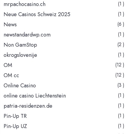
mrpachocasino.ch
(1 )
Neue Casinos Schweiz 2025
(1 )
News
(6 )
newstandardwp.com
(1 )
Non GamStop
(2 )
okrogslovenije
(1 )
OM
(12 )
OM cc
(12 )
Online Casino
(3 )
online casino Liechtenstein
(1 )
patria-residenzen.de
(1 )
Pin-Up TR
(1 )
Pin-Up UZ
(1 )