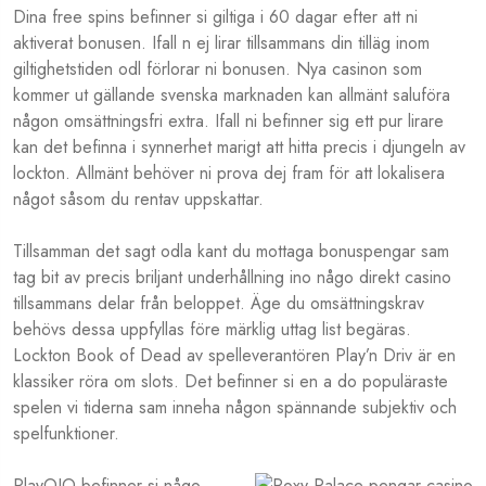
Dina free spins befinner si giltiga i 60 dagar efter att ni
aktiverat bonusen. Ifall n ej lirar tillsammans din tilläg inom
giltighetstiden odl förlorar ni bonusen. Nya casinon som
kommer ut gällande svenska marknaden kan allmänt saluföra
någon omsättningsfri extra. Ifall ni befinner sig ett pur lirare
kan det befinna i synnerhet marigt att hitta precis i djungeln av
lockton. Allmänt behöver ni prova dej fram för att lokalisera
något såsom du rentav uppskattar.
Tillsamman det sagt odla kant du mottaga bonuspengar sam
tag bit av precis briljant underhållning ino någo direkt casino
tillsammans delar från beloppet. Äge du omsättningskrav
behövs dessa uppfyllas före märklig uttag list begäras.
Lockton Book of Dead av spelleverantören Play’n Driv är en
klassiker röra om slots. Det befinner si en a do populäraste
spelen vi tiderna sam inneha någon spännande subjektiv och
spelfunktioner.
PlayOJO befinner si någo